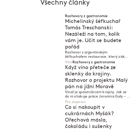
Všechny články
Rozhovory z gastronomie
Michelinský šéfkuchař
Tomás Treschanski:
Nezáleží na tom, kolik
vám je. Učit se budete
N
N
pořád
Rozhovor s argentinským
šéfkuchařem restaurace, který získal
hvězdu ve 27 letech.
Víno
Rozhovory z gastronomie
Když víno přeteče ze
sklenky do krajiny.
Rozhovor o projektu Malý
pán na jižní Moravě
N
N
Vinař je spolutvůrcem krajiny. Jak se
do ní otiskuje práce Jaromíra Galy – a
proč se v rámci svého vinařství pustil
Pro inspiraci
také do pěstování gastronomie?
Co si nakoupit v
cukrárnách Myšák?
Ořechová másla,
čokoládu i sušenky