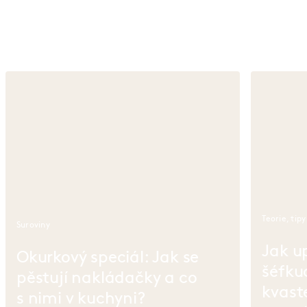
lák na okurky, sběr hub a ovocné koláče
Teorie, tipy
Suroviny
Jak u
Okurkový speciál: Jak se
šéfku
pěstují nakládačky a co
kvaste
s nimi v kuchyni?