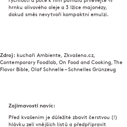
rychlosti a poté k nim pomalu přilévejte ⅔
hrnku olivového oleje a 3 lžíce majonézy,
dokud směs nevytvoří kompaktní emulzi.
Zdroj:
kuchaři Ambiente, Zkvašeno.cz,
Contemporary Foodlab, On Food and Cooking, The
Flavor Bible, Olaf Schnelle – Schnelles Grünzeug
Zajímavosti navíc:
Před kvašením je důležité zbavit čerstvou (!)
hlávku zelí vnějších listů a předpřipravit