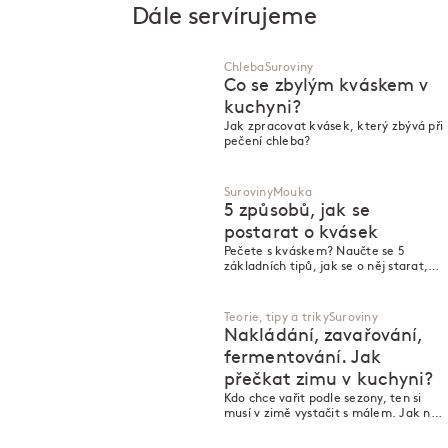
Dále servírujeme
Chleba
Suroviny
Co se zbylým kváskem v
kuchyni?
Jak zpracovat kvásek, který zbývá při
pečení chleba?
Suroviny
Mouka
5 způsobů, jak se
postarat o kvásek
Pečete s kváskem? Naučte se 5
základních tipů, jak se o něj starat,
krmit ho a udržet ho v kondici pro
dokonalý domácí chleba.
Teorie, tipy a triky
Suroviny
Nakládání, zavařování,
fermentování. Jak
přečkat zimu v kuchyni?
Kdo chce vařit podle sezony, ten si
musí v zimě vystačit s málem. Jak na
to jdou profíci?