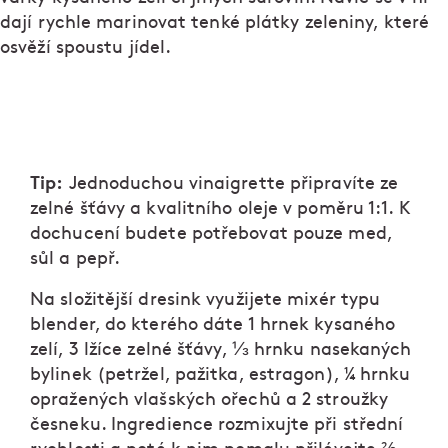
dají rychle marinovat tenké plátky zeleniny, které
osvěží spoustu jídel.
Tip:
Jednoduchou vinaigrette připravíte ze
zelné šťávy a kvalitního oleje v poměru 1:1. K
dochucení budete potřebovat pouze med,
sůl a pepř.
Na složitější dresink využijete mixér typu
blender, do kterého dáte 1 hrnek kysaného
zelí, 3 lžíce zelné šťávy, ⅓ hrnku nasekaných
bylinek (petržel, pažitka, estragon), ¼ hrnku
opražených vlašských ořechů a 2 stroužky
česneku. Ingredience rozmixujte při střední