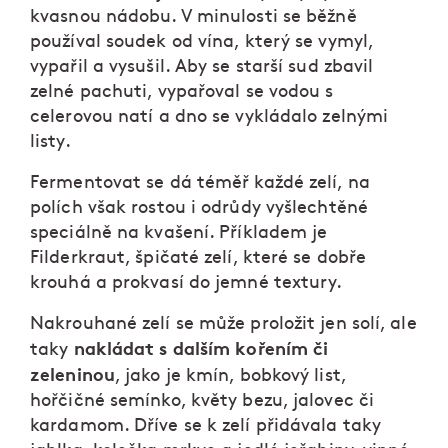
kvasnou nádobu. V minulosti se běžně
používal soudek od vína, který se vymyl,
vypařil a vysušil. Aby se starší sud zbavil
zelné pachuti, vypařoval se vodou s
celerovou natí a dno se vykládalo zelnými
listy.
Fermentovat se dá téměř každé zelí, na
polích však rostou i odrůdy vyšlechtěné
speciálně na kvašení. Příkladem je
Filderkraut, špičaté zelí, které se dobře
krouhá a prokvasí do jemné textury.
Nakrouhané zelí se může proložit jen solí, ale
nakládat s dalším kořením
či
taky
zeleninou
, jako je kmín, bobkový list,
hořčičné semínko, květy bezu, jalovec či
kardamom. Dříve se k zelí přidávala taky