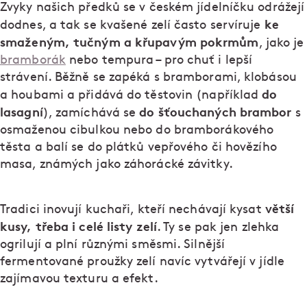
Zvyky našich předků se v českém jídelníčku odrážejí
ke
dodnes, a tak se kvašené zelí často servíruje
smaženým, tučným a křupavým pokrmům
, jako je
bramborák
nebo tempura – pro chuť i lepší
strávení. Běžně se zapéká s bramborami, klobásou
do
a houbami a přidává do těstovin (například
lasagní
do šťouchaných brambor
), zamíchává se
s
osmaženou cibulkou nebo do bramborákového
těsta a balí se do plátků vepřového či hovězího
masa, známých jako záhorácké závitky.
větší
Tradici inovují kuchaři, kteří nechávají kysat
kusy, třeba i celé listy zelí
. Ty se pak jen zlehka
ogrilují a plní různými směsmi. Silnější
fermentované proužky zelí navíc vytvářejí v jídle
zajímavou texturu a efekt.