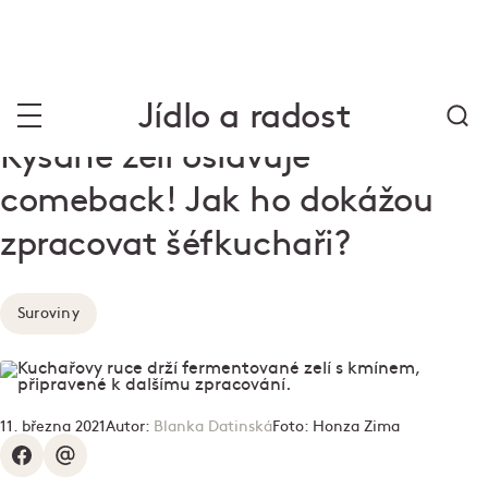
Jídlo a radost
Kysané zelí oslavuje
comeback! Jak ho dokážou
zpracovat šéfkuchaři?
Suroviny
11. března 2021
Autor:
Blanka Datinská
Foto:
Honza Zima