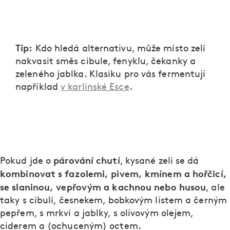
Tip:
Kdo hledá alternativu, může místo zelí
nakvasit směs cibule, fenyklu, čekanky a
zeleného jablka. Klasiku pro vás fermentují
například
v karlínské Esce
.
párování chutí
Pokud jde o
, kysané zelí se dá
kombinovat s fazolemi, pivem, kmínem a hořčicí,
se slaninou, vepřovým a kachnou nebo husou
, ale
taky s cibulí, česnekem, bobkovým listem a černým
pepřem, s mrkví a jablky, s olivovým olejem,
ciderem a (ochuceným) octem.