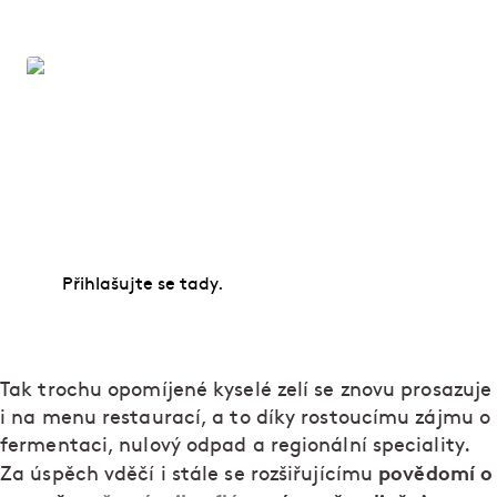
Vařte jako profíci!
Naučte se vybrat a připravit maso, péct chleba,
krájet nebo dochucovat. Zkušení odborníci vám
předají spoustu cenných rad, osvědčených tipů i
tajných triků.
Přihlašujte se tady.
Tak trochu opomíjené kyselé zelí se znovu prosazuje
i na menu restaurací, a to díky rostoucímu zájmu o
fermentaci, nulový odpad a regionální speciality.
povědomí o
Za úspěch vděčí i stále se rozšiřujícímu