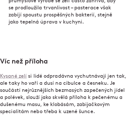
průmyslové výrobě se zelí často zahřívá, aby
se prodloužila trvanlivost – pasterace však
zabíjí spoustu prospěšných bakterií, stejně
jako tepelná úprava v kuchyni.
Víc než příloha
Kysané zelí
si lidé odpradávna vychutnávají jen tak,
ale taky ho vaří a dusí na cibulce a česneku. Je
součástí nejrůznějších bezmasých zapečených jídel
a polévek, slouží jako skvělá příloha k pečenému a
dušenému masu, ke klobásám, zabijačkovým
specialitám nebo třeba k uzené šunce.