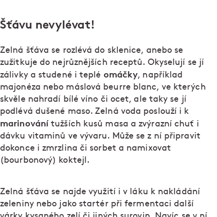
Šťávu nevylévat!
Zelná šťáva se rozlévá do sklenice, anebo se
zužitkuje do nejrůznějších receptů. Okyselují se jí
omáčky
zálivky a studené i teplé
, například
majonéza nebo máslová beurre blanc, ve kterých
skvěle nahradí bílé víno či ocet, ale taky se jí
podlévá dušené maso. Zelná voda poslouží i k
marinování
tužších kusů masa a zvýrazní chuť i
dávku vitaminů ve vývaru. Může se z ní připravit
dokonce i zmrzlina či sorbet a namixovat
(bourbonový) koktejl.
Zelná šťáva se najde využití i v láku k nakládání
zeleniny nebo jako startér při fermentaci další
várky kysaného zelí či jiných surovin. Navíc se v ní