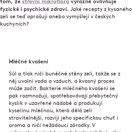
tom, že
střevní mikroflóra
výrazně ovlivňuje
fyzické i psychické zdraví.
Jaké recepty z kysaného
zelí se teď oprašují anebo vymýšlejí v českých
kuchyních?
Mléčné kvašení
Sůl a tlak ničí buněčné stěny zelí, takže se z
něj uvolní voda a vzduch, a kvasný proces
může začít. Bakterie mléčného kvašení se
pak rozmnožují, spotřebovávají přebytečný
kyslík v uzavřené nádobě a produkují
kyselinu mléčnou, která dělá zelí
stravitelnější, rozvíjí jeho specifickou chuť i
aroma a ničí nežádoucí zárodky. V