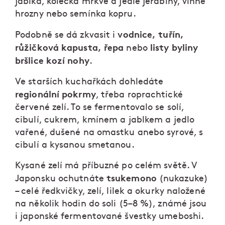
jablka, kolečka mrkve a jedlé jeřabiny, vinné
hrozny nebo semínka kopru.
vodnice, tuřín,
Podobně se dá zkvasit i
růžičková kapusta, řepa
listy byliny
nebo
bršlice kozí nohy
.
Ve starších kuchařkách dohledáte
regionální pokrmy
, třeba roprachtické
červené zelí. To se fermentovalo se solí,
cibulí, cukrem, kmínem a jablkem a jedlo
vařené, dušené na omastku anebo syrové, s
cibulí a kysanou smetanou.
Kysané zelí má příbuzné po celém světě. V
tsukemono
Japonsku ochutnáte
(nukazuke)
– celé ředkvičky, zelí, lilek a okurky naložené
na několik hodin do soli (5–8 %), známé jsou
i japonské fermentované švestky umeboshi.