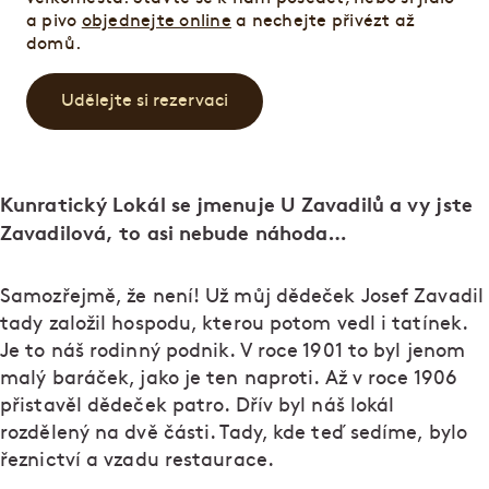
a pivo
objednejte online
a nechejte přivézt až
domů.
Udělejte si rezervaci
Kunratický Lokál se jmenuje U Zavadilů a vy jste
Zavadilová, to asi nebude náhoda…
Samozřejmě, že není! Už můj dědeček Josef Zavadil
tady založil hospodu, kterou potom vedl i tatínek.
Je to náš rodinný podnik. V roce 1901 to byl jenom
malý baráček, jako je ten naproti. Až v roce 1906
přistavěl dědeček patro. Dřív byl náš lokál
rozdělený na dvě části. Tady, kde teď sedíme, bylo
řeznictví a vzadu restaurace.