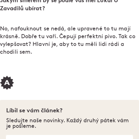
Jakým směrem by se podle vás měl Lokál U
Zavadilů ubírat?
No, nafouknout se nedá, ale upravené to tu mají
krásně. Dobře tu vaří. Čepují perfektní pivo. Tak co
vylepšovat? Hlavní je, aby to tu měli lidi rádi a
chodili sem.
Líbil se vám článek?
Sledujte naše novinky. Každý druhý pátek vám
je pošleme.