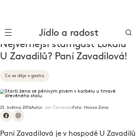
Jídlo a radost
Nejvěrnější štamgast Lokálu
U Zavadilů? Paní Zavadilová!
Co se děje v gastru
25. května 2016
Autor:
Jan Červenka
Foto:
Honza Zima
Paní Zavadilová je v hospodě U Zavadilů