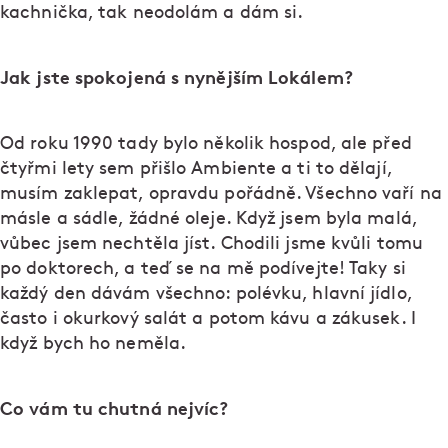
kachnička, tak neodolám a dám si.
Jak jste spokojená s nynějším Lokálem?
Od roku 1990 tady bylo několik hospod, ale před
čtyřmi lety sem přišlo Ambiente a ti to dělají,
musím zaklepat, opravdu pořádně. Všechno vaří na
másle a sádle, žádné oleje. Když jsem byla malá,
vůbec jsem nechtěla jíst. Chodili jsme kvůli tomu
po doktorech, a teď se na mě podívejte! Taky si
každý den dávám všechno: polévku, hlavní jídlo,
často i okurkový salát a potom kávu a zákusek. I
když bych ho neměla.
Co vám tu chutná nejvíc?