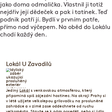
jako doma odmalička. Vlastnil ji totiž
nejdřív její dědeček a pak i tatínek. Teď
podnik patří jí. Bydlí v prvním patře,
přímo nad výčepem. Na oběd do Lokálu
chodí každý den.
Lokál U Zavadilů
Jediný
Lokál
s venkovskou atmosférou, který
připomíná spíš zájezdní hostinec. Na okraji Prahy si
v létě užijete velkolepou grilovačku na prosluněné
zahrádce a v zimě zase oddechnete od ruchu
velkoměsta. Stavte se k nám posedět, nebo si jídlo