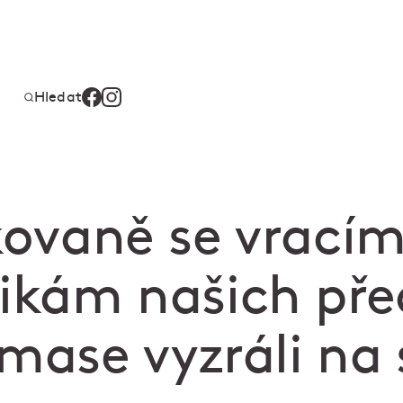
Hledat
ikovaně se vrací
tikám našich pře
Amase vyzráli na