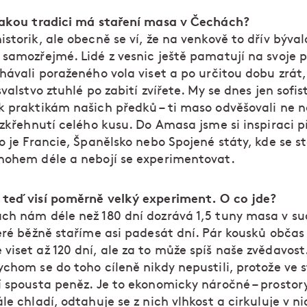
jakou tradici má staření masa v Čechách?
storik, ale obecně se ví, že na venkově to dřív býval
 samozřejmé. Lidé z vesnic ještě pamatují na svoje 
hávali poraženého vola viset a po určitou dobu zrát,
svalstvo ztuhlé po zabití zvířete. My se dnes jen sofi
k praktikám našich předků – ti maso odvěšovali ne n
 zkřehnutí celého kusu. Do Amasa jsme si inspiraci př
o je Francie, Španělsko nebo Spojené státy, kde se s
nohem déle a nebojí se experimentovat.
teď visí poměrně velký experiment. O co jde?
ch nám déle než 180 dní dozrává 1,5 tuny masa v s
teré běžně staříme asi padesát dní. Pár kousků občas
iset až 120 dní, ale za to může spíš naše zvědavost
ychom se do toho cíleně nikdy nepustili, protože ve
í spousta peněz. Je to ekonomicky náročné – prostor
le chladí, odtahuje se z nich vlhkost a cirkuluje v ni