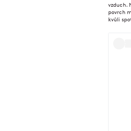
vzduch. N
povrch m
kvůli spo