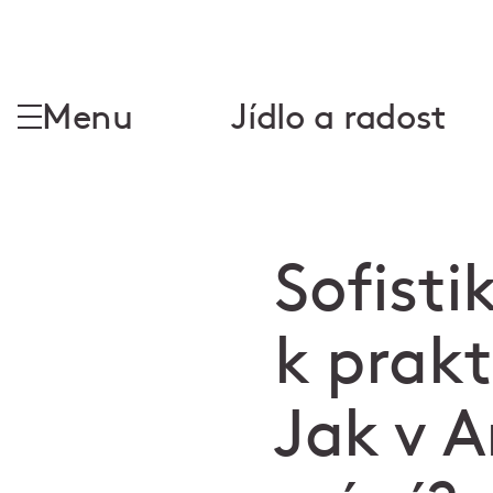
Menu
Jídlo a radost
Sofist
k prak
Jak v 