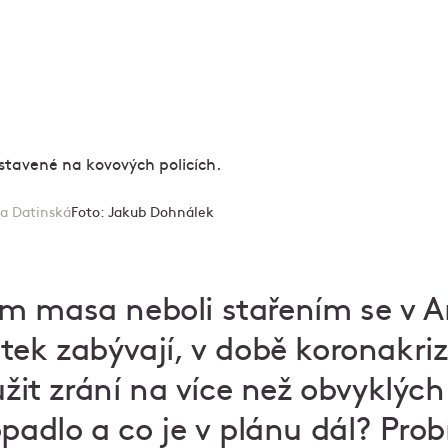
a Datinská
Foto:
Jakub Dohnálek
m masa neboli stařením se v 
tek zabývají, v době koronakriz
užit zrání na více než obvyklýc
padlo a co je v plánu dál? Probí