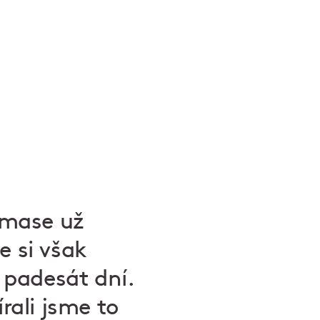
Amase už
e si však
h padesát dní.
rali jsme to