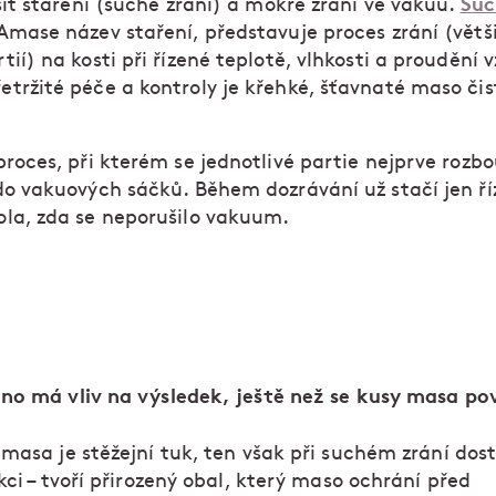
Suc
išit staření (suché zrání) a mokré zrání ve vakuu.
Amase název staření, představuje proces zrání (větš
ií) na kosti při řízené teplotě, vlhkosti a proudění 
tržité péče a kontroly je křehké, šťavnaté maso čis
proces, při kterém se jednotlivé partie nejprve rozbou
do vakuových sáčků. Během dozrávání už stačí jen ří
ola, zda se neporušilo vakuum.
no má vliv na výsledek, ještě než se kusy masa po
masa je stěžejní tuk, ten však při suchém zrání dost
kci – tvoří přirozený obal, který maso ochrání před