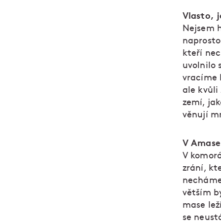
Vlasto, 
Nejsem hi
naprosto
kteří nec
uvolnilo 
vracíme 
ale kvůli
zemí, jak
věnují m
V Amase 
V komorá
zrání, k
necháme v
větším b
mase lež
se neustá