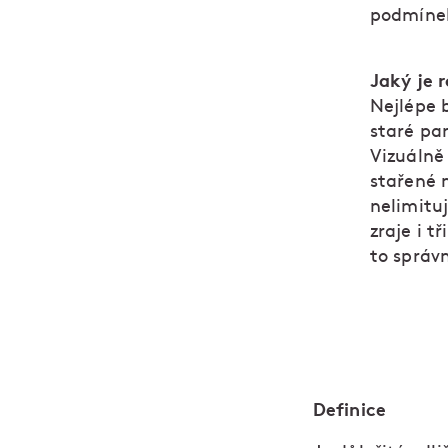
podmínek
Jaký je r
Nejlépe 
staré pa
Vizuálně 
stařené m
nelimitu
zraje i t
to správ
Definice