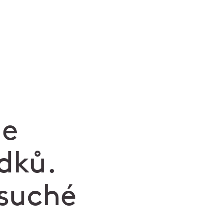
me
dků.
 suché