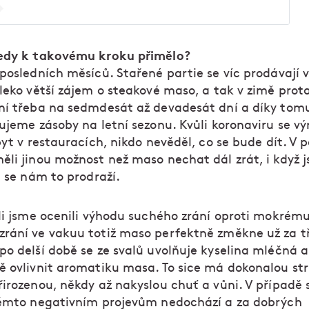
edy k takovému kroku přimělo?
posledních měsíců. Stařené partie se víc prodávají v
aleko větší zájem o steakové maso, a tak v zimě pro
ní třeba na sedmdesát až devadesát dní a díky tom
ujeme zásoby na letní sezonu. Kvůli koronaviru se v
byt v restauracích, nikdo nevěděl, co se bude dít. V 
ěli jinou možnost než maso nechat dál zrát, i když 
e se nám to prodraží.
li jsme ocenili výhodu suchého zrání oproti mokrému
rání ve vakuu totiž maso perfektně změkne už za tř
po delší době se ze svalů uvolňuje kyselina mléčná 
ě ovlivnit aromatiku masa. To sice má dokonalou st
řirozenou, někdy až nakyslou chuť a vůni. V případě
těmto negativním projevům nedochází a za dobrých