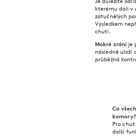
Je důležité odl
kterému dali v 
zatučnělých part
Výsledkem nepře
chuti.
Mokré zrání
je 
následně uloží 
průběžná kontr
Co všech
komory?
Pro chuť 
další fun