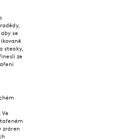
o
pradědy,
 aby se
stikovaně
a steaky,
inesli ze
taření
uchém
. Ve
 stařeném
y zráren
ch