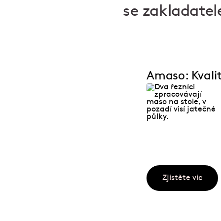
se zakladate
Amaso: Kvali
Zjistěte víc