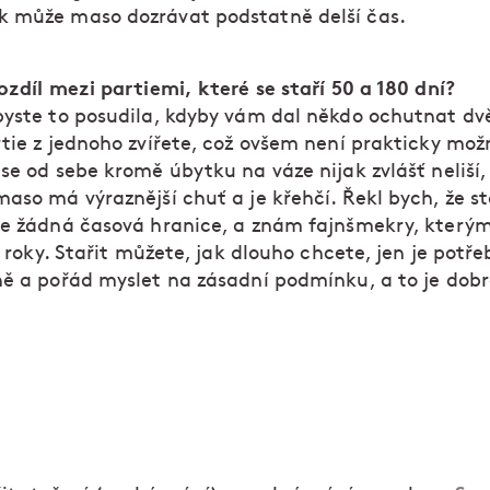
 může maso dozrávat podstatně delší čas.
ozdíl mezi partiemi, které se staří 50 a 180 dní?
byste to posudila, kdyby vám dal někdo ochutnat dv
rtie z jednoho zvířete, což ovšem není prakticky mož
se od sebe kromě úbytku na váze nijak zvlášť neliší,
aso má výraznější chuť a je křehčí. Řekl bych, že st
je žádná časová hranice, a znám fajnšmekry, který
ři roky. Stařit můžete, jak dlouho chcete, jen je potř
ně a pořád myslet na zásadní podmínku, a to je dobr