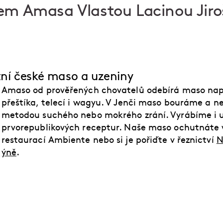
lem Amasa Vlastou Lacinou Jir
tní české maso a uzeniny
Amaso od prověřených chovatelů odebírá maso např
přeštíka, telecí i wagyu. V Jenči maso bouráme a 
metodou suchého nebo mokrého zrání. Vyrábíme i u
prvorepublikových receptur. Naše maso ochutnáte 
restaurací Ambiente nebo si je pořiďte v řeznictví
N
ýně
.