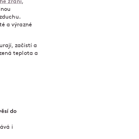
hé zrání
,
inou
vzduchu.
té a výrazné
rají, začistí a
zená teplota a
věsí do
ává i