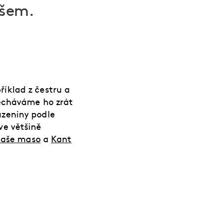
ošem.
íklad z čestru a
necháváme ho zrát
zeniny podle
ve většině
aše maso
a
Kant