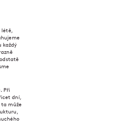
 létě,
tahujeme
u každý
ýrazně
podstatě
jsme
. Při
icet dní,
a ta může
rukturu,
 suchého