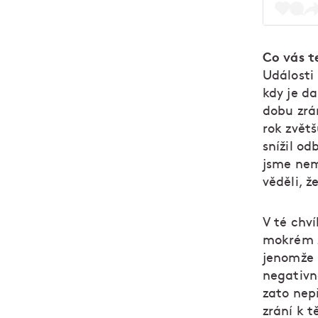
Co vás t
Události 
kdy je d
dobu zrá
rok zvětš
snížil od
jsme nem
věděli, ž
V té chví
mokrém z
jenomže 
negativn
zato nep
zrání k 