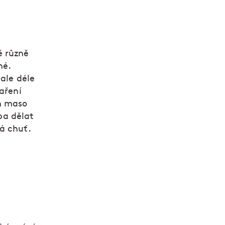
ě různě
né.
 ale déle
aření
m maso
eba dělat
á chuť.