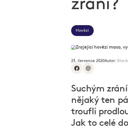
zrání?
Hovězí
23. července 2020
Autor:
Blank
Suchým zrání
nějaký ten pá
troufli prodlo
Jak to celé do