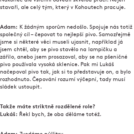
stavaři, ale celý tým, který v Kohoutech pracuje.
Adam:
K žádným sporům nedošlo. Spojuje nás totiž
společný cíl – čepovat to nejlepší pivo. Samozřejmě
jsme si některé věci museli ujasnit, například já
jsem chtěl, aby se pivo stavělo na lampičku a
zářilo, anebo jsem prosazoval, aby se na pšeničné
pivo používala vysoká sklenice. Pak mi Lukáš
načepoval pivo tak, jak si to představuje on, a bylo
rozhodnuto. Čepování rozumí výčepní, tady musí
sládek ustoupit.
Takže máte striktně rozdělené role?
Lukáš:
Řekl bych, že oba děláme totéž.
Adam: