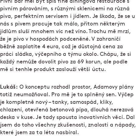
Pivní bar měl být spíš fine diningová restaurace s
pivním párováním, s různými sklenicemi na různá
piva, perfektním servisem i jídlem. Je škoda, že se u
nás s pivem pracuje tak málo, přitom některým
jídlům sluší mnohem víc než víno. Trochu mě mrzí,
že je pivo v hospodách podceněné. V zahraničí
běžně zaplatíte 4 eura, což je důstojná cena za
práci sládka, výčepního a týmu okolo. Chápu, že si
každý nemůže dovolit pivo za 69 korun, ale podle
mě si tenhle produkt zaslouží větší úctu.
Lukáš:
O konceptu rozhodl prostor, Adamovy plány
totiž neumožňoval. Pro mě je to splněný sen. Výčep
je kompletně nový – tanky, samospád, kliky,
chlazení, otevřená betonová pípa, dlouhá nerezová
deska v kuse. Je tady spousta inovativních věcí. Dal
jsem do toho všechny zkušenosti, znalosti a nápady,
které jsem za ta léta nasbíral.