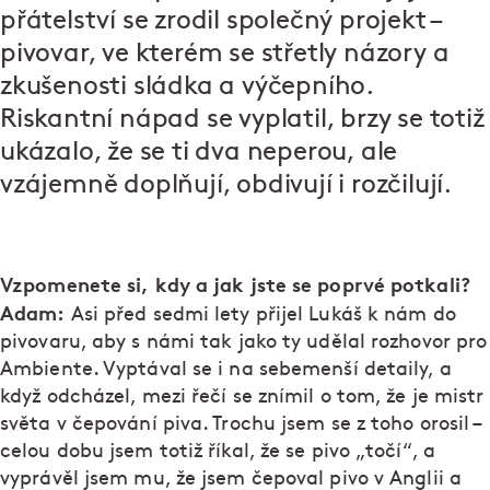
přátelství se zrodil společný projekt –
pivovar, ve kterém se střetly názory a
zkušenosti sládka a výčepního.
Riskantní nápad se vyplatil, brzy se totiž
ukázalo, že se ti dva neperou, ale
vzájemně doplňují, obdivují i rozčilují.
Vzpomenete si, kdy a jak jste se poprvé potkali?
Adam:
Asi před sedmi lety přijel Lukáš k nám do
pivovaru, aby s námi tak jako ty udělal rozhovor pro
Ambiente. Vyptával se i na sebemenší detaily, a
když odcházel, mezi řečí se znímil o tom, že je mistr
světa v čepování piva. Trochu jsem se z toho orosil –
celou dobu jsem totiž říkal, že se pivo „točí“, a
vyprávěl jsem mu, že jsem čepoval pivo v Anglii a