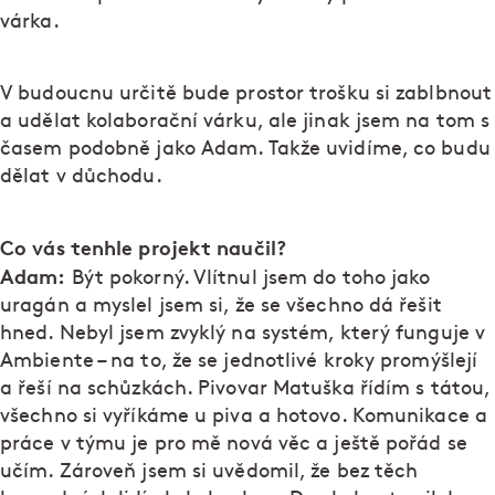
várka.
V budoucnu určitě bude prostor trošku si zablbnout
a udělat kolaborační várku, ale jinak jsem na tom s
časem podobně jako Adam. Takže uvidíme, co budu
dělat v důchodu.
Co vás tenhle projekt naučil?
Adam:
Být pokorný. Vlítnul jsem do toho jako
uragán a myslel jsem si, že se všechno dá řešit
hned. Nebyl jsem zvyklý na systém, který funguje v
Ambiente – na to, že se jednotlivé kroky promýšlejí
a řeší na schůzkách. Pivovar Matuška řídím s tátou,
všechno si vyříkáme u piva a hotovo. Komunikace a
práce v týmu je pro mě nová věc a ještě pořád se
učím. Zároveň jsem si uvědomil, že bez těch