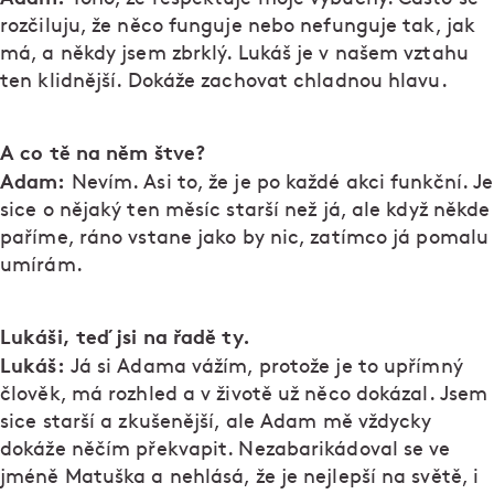
rozčiluju, že něco funguje nebo nefunguje tak, jak
má, a někdy jsem zbrklý. Lukáš je v našem vztahu
ten klidnější. Dokáže zachovat chladnou hlavu.
A co tě na něm štve?
Adam:
Nevím. Asi to, že je po každé akci funkční. Je
sice o nějaký ten měsíc starší než já, ale když někde
paříme, ráno vstane jako by nic, zatímco já pomalu
umírám.
Lukáši, teď jsi na řadě ty.
Lukáš:
Já si Adama vážím, protože je to upřímný
člověk, má rozhled a v životě už něco dokázal. Jsem
sice starší a zkušenější, ale Adam mě vždycky
dokáže něčím překvapit. Nezabarikádoval se ve
jméně Matuška a nehlásá, že je nejlepší na světě, i