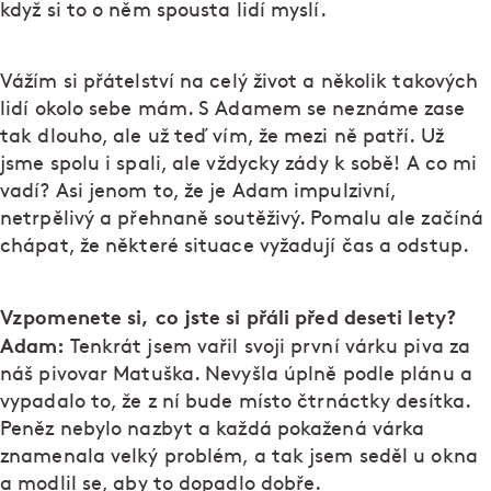
když si to o něm spousta lidí myslí.
Vážím si přátelství na celý život a několik takových
lidí okolo sebe mám. S Adamem se neznáme zase
tak dlouho, ale už teď vím, že mezi ně patří. Už
jsme spolu i spali, ale vždycky zády k sobě! A co mi
vadí? Asi jenom to, že je Adam impulzivní,
netrpělivý a přehnaně soutěživý. Pomalu ale začíná
chápat, že některé situace vyžadují čas a odstup.
Vzpomenete si, co jste si přáli před deseti lety?
Adam:
Tenkrát jsem vařil svoji první várku piva za
náš pivovar Matuška. Nevyšla úplně podle plánu a
vypadalo to, že z ní bude místo čtrnáctky desítka.
Peněz nebylo nazbyt a každá pokažená várka
znamenala velký problém, a tak jsem seděl u okna
a modlil se, aby to dopadlo dobře.