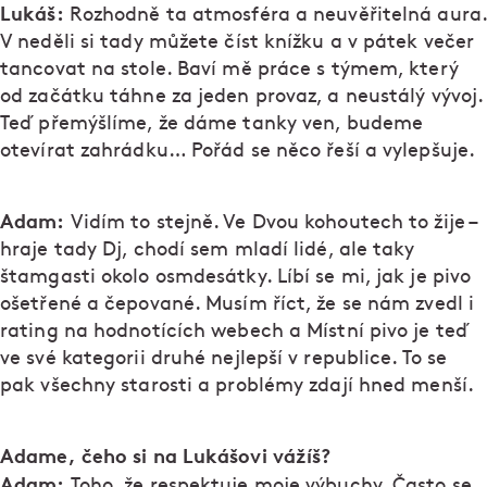
Lukáš:
Rozhodně ta atmosféra a neuvěřitelná aura.
V neděli si tady můžete číst knížku a v pátek večer
tancovat na stole. Baví mě práce s týmem, který
od začátku táhne za jeden provaz, a neustálý vývoj.
Teď přemýšlíme, že dáme tanky ven, budeme
otevírat zahrádku… Pořád se něco řeší a vylepšuje.
Adam:
Vidím to stejně. Ve Dvou kohoutech to žije –
hraje tady Dj, chodí sem mladí lidé, ale taky
štamgasti okolo osmdesátky. Líbí se mi, jak je pivo
ošetřené a čepované. Musím říct, že se nám zvedl i
rating na hodnotících webech a Místní pivo je teď
ve své kategorii druhé nejlepší v republice. To se
pak všechny starosti a problémy zdají hned menší.
Adame, čeho si na Lukášovi vážíš?
Adam:
Toho, že respektuje moje výbuchy. Často se