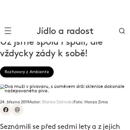
Jídlo a radost
Už jsme spolu i spali, ale
vždycky zády k sobě!
Rozhovory z Ambiente
24. března 2019
Autor:
Blanka Datinská
Foto:
Honza Zima
Seznámili se před sedmi lety a z jejich