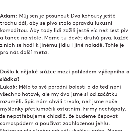
Adam:
Můj sen je posunout Dva kohouty ještě
trochu dál, aby se pivo stalo opravdu luxusní
komoditou. Aby tady lidi zažili ještě víc než šest piv
a tanec na stole. Máme tu devět druhů piva, každé
z nich se hodí k jinému jídlu i jiné náladě. Tohle je
pro nás další meta.
Došlo k nějaké srážce mezi pohledem výčepního a
sládka?
Lukáš:
Mělo to své porodní bolesti a do teď není
všechno hotové, ale my dva jsme si od začátku
rozuměli. Spíš nám chvíli trvalo, než jsme naše
myšlenky přetlumočili ostatním. Firmy nechápaly,
že nepotřebujeme chladič, že budeme čepovat
samospádem a používat zachlazenou jehlu.
Nakonec ale všichni odvedli skvělou práci. Nejen