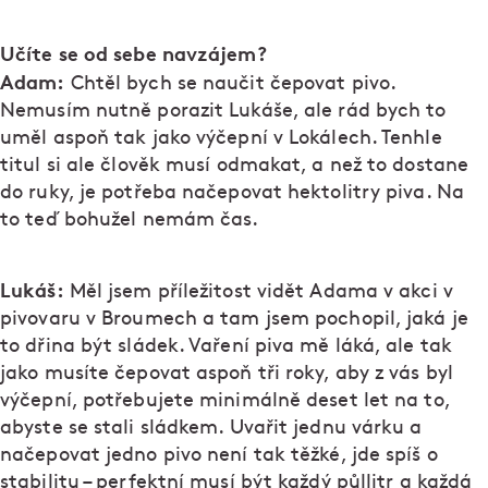
Učíte se od sebe navzájem?
Adam:
Chtěl bych se naučit čepovat pivo.
Nemusím nutně porazit Lukáše, ale rád bych to
uměl aspoň tak jako výčepní v Lokálech. Tenhle
titul si ale člověk musí odmakat, a než to dostane
do ruky, je potřeba načepovat hektolitry piva. Na
to teď bohužel nemám čas.
Lukáš:
Měl jsem příležitost vidět Adama v akci v
pivovaru v Broumech a tam jsem pochopil, jaká je
to dřina být sládek. Vaření piva mě láká, ale tak
jako musíte čepovat aspoň tři roky, aby z vás byl
výčepní, potřebujete minimálně deset let na to,
abyste se stali sládkem. Uvařit jednu várku a
načepovat jedno pivo není tak těžké, jde spíš o
stabilitu – perfektní musí být každý půllitr a každá