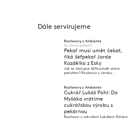
Dále servírujeme
Rozhovory z Ambiente
Ze života pekařů
Pekař musí umět čekat,
říká šéfpekař Jarda
Kozdělka z Esky
M
M
Jak se zástupce šéfkuchaře stane
pekařem? Rozhovor s Jardou
Kozdělkou z Esky
Rozhovory z Ambiente
Cukrář Lukáš Pohl: Do
Myšáka vrátíme
cukrářskou výrobu s
M
pekárnou
M
Rozhovor s cukrářem Lukášem Pohlem