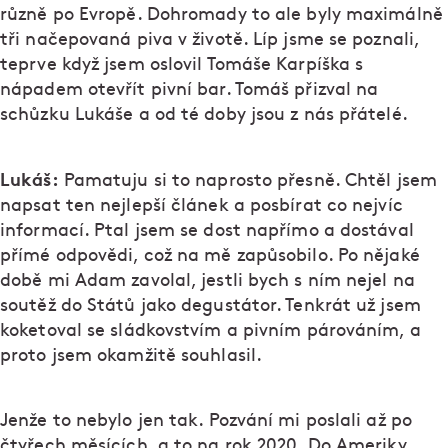
různě po Evropě. Dohromady to ale byly maximálně
tři načepovaná piva v životě. Líp jsme se poznali,
teprve když jsem oslovil Tomáše Karpíška s
nápadem otevřít pivní bar. Tomáš přizval na
schůzku Lukáše a od té doby jsou z nás přátelé.
Lukáš:
Pamatuju si to naprosto přesně. Chtěl jsem
napsat ten nejlepší článek a posbírat co nejvíc
informací. Ptal jsem se dost napřímo a dostával
přímé odpovědi, což na mě zapůsobilo. Po nějaké
době mi Adam zavolal, jestli bych s ním nejel na
soutěž do Států jako degustátor. Tenkrát už jsem
koketoval se sládkovstvím a pivním párováním, a
proto jsem okamžitě souhlasil.
Jenže to nebylo jen tak. Pozvání mi poslali až po
čtyřech měsících, a to na rok 2020. Do Ameriky