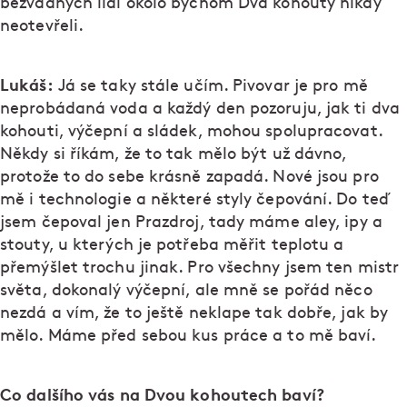
bezvadných lidí okolo bychom Dva kohouty nikdy
neotevřeli.
Lukáš:
Já se taky stále učím. Pivovar je pro mě
neprobádaná voda a každý den pozoruju, jak ti dva
kohouti, výčepní a sládek, mohou spolupracovat.
Někdy si říkám, že to tak mělo být už dávno,
protože to do sebe krásně zapadá. Nové jsou pro
mě i technologie a některé styly čepování. Do teď
jsem čepoval jen Prazdroj, tady máme aley, ipy a
stouty, u kterých je potřeba měřit teplotu a
přemýšlet trochu jinak. Pro všechny jsem ten mistr
světa, dokonalý výčepní, ale mně se pořád něco
nezdá a vím, že to ještě neklape tak dobře, jak by
mělo. Máme před sebou kus práce a to mě baví.
Co dalšího vás na Dvou kohoutech baví?