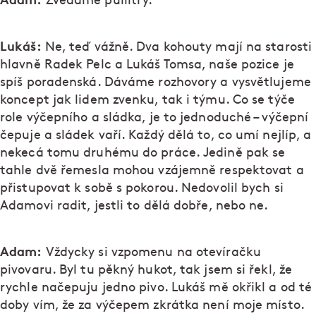
Zvedáme půllitry.
Lukáš:
Ne, teď vážně. Dva kohouty mají na starosti
hlavně Radek Pelc a Lukáš Tomsa, naše pozice je
spíš poradenská. Dáváme rozhovory a vysvětlujeme
koncept jak lidem zvenku, tak i týmu. Co se týče
role výčepního a sládka, je to jednoduché – výčepní
čepuje a sládek vaří. Každý dělá to, co umí nejlíp, a
nekecá tomu druhému do práce. Jedině pak se
tahle dvě řemesla mohou vzájemně respektovat a
přistupovat k sobě s pokorou. Nedovolil bych si
Adamovi radit, jestli to dělá dobře, nebo ne.
Adam:
Vždycky si vzpomenu na otevíračku
pivovaru. Byl tu pěkný hukot, tak jsem si řekl, že
rychle načepuju jedno pivo. Lukáš mě okřikl a od té
doby vím, že za výčepem zkrátka není moje místo.