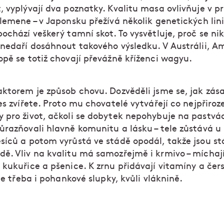
 vyplývají dva poznatky. Kvalitu masa ovlivňuje v p
lemene – v Japonsku přežívá několik genetických linií
ochází veškerý tamní skot. To vysvětluje, proč se ni
 nedaří dosáhnout takového výsledku. V Austrálii, A
opě se totiž chovají převážně kříženci wagyu.
ktorem je způsob chovu. Dozvěděli jsme se, jak zása
es zvířete. Proto mu chovatelé vytvářejí co nejpřiroz
 pro život, ačkoli se dobytek nepohybuje na pastvá
ůrazňovali hlavně komunitu a lásku – tele zůstává 
síců a potom vyrůstá ve stádě opodál, takže jsou st
ě. Vliv na kvalitu má samozřejmě i krmivo – míchají
 kukuřice a pšenice. K zrnu přidávají vitamíny a čer
ale třeba i pohankové slupky, kvůli vláknině.