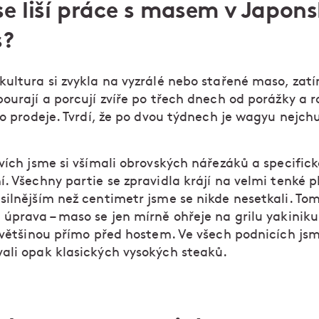
e liší práce s masem v Japon
s?
kultura si zvykla na vyzrálé nebo stařené maso, zat
bourají a porcují zvíře po třech dnech od porážky a 
do prodeje. Tvrdí, že po dvou týdnech je wagyu nejchu
vích jsme si všímali obrovských nářezáků a specifick
. Všechny partie se zpravidla krájí na velmi tenké pl
silnějším než centimetr jsme se nikde nesetkali. To
 úprava – maso se jen mírně ohřeje na grilu yakinik
, většinou přímo před hostem. Ve všech podnicích js
ali opak klasických vysokých steaků.