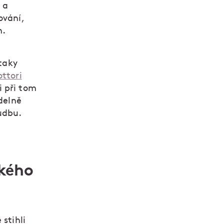
 a
ování,
h.
 taky
ottori
i při tom
idelně
udbu.
ského
stihli