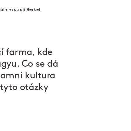
čí farma, kde
agyu. Co se dá
tamní kultura
tyto otázky