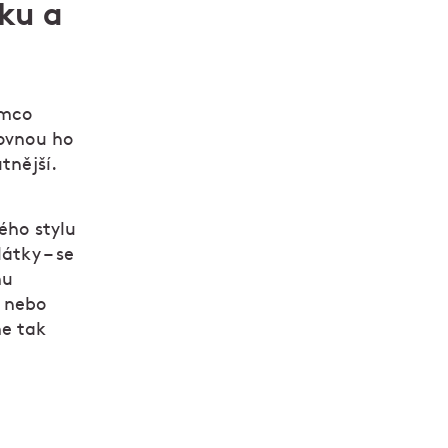
sku a
ímco
rovnou ho
tnější.
ého stylu
átky – se
mu
u nebo
me tak