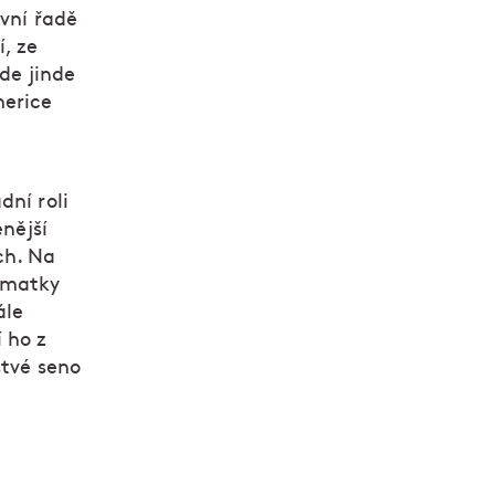
rvní řadě
, ze
kde jinde
merice
dní roli
enější
ch. Na
u matky
ále
 ho z
stvé seno