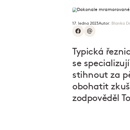
17. ledna 2023
Autor:
Blanka D
Typická řezni
se specializu
stihnout za p
obohatit zkuš
zodpověděl T