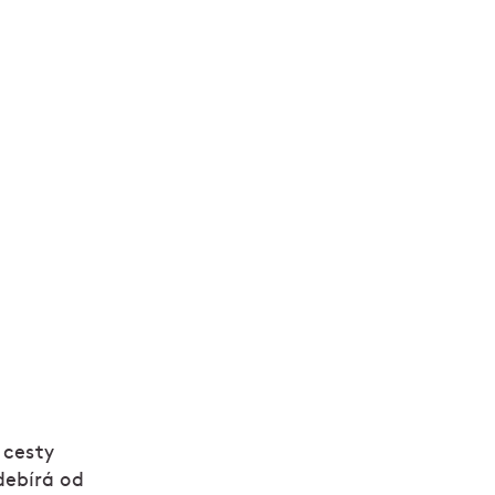
rájet nebo
u cenných rad,
 cesty
debírá od