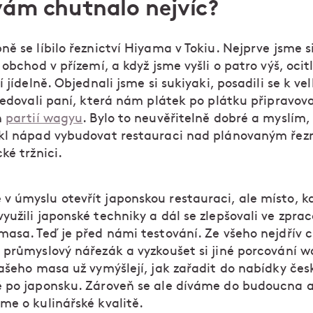
vám chutnalo nejvíc?
ě se líbilo řeznictví Hiyama v Tokiu. Nejprve jsme s
 obchod v přízemí, a když jsme vyšli o patro výš, ocit
í jídelně. Objednali jsme si sukiyaki, posadili se k v
sledovali paní, která nám plátek po plátku připravo
h
partií wagyu
. Bylo to neuvěřitelně dobré a myslím,
kl nápad vybudovat restauraci nad plánovaným řezn
ké tržnici.
 úmyslu otevřít japonskou restauraci, ale místo, k
užili japonské techniky a dál se zlepšovali ve zpra
masa. Teď je před námi testování. Ze všeho nejdřív
 průmyslový nářezák a vyzkoušet si jiné porcování w
Našeho masa už vymýšlejí, jak zařadit do nabídky če
 po japonsku. Zároveň se ale díváme do budoucna 
me o kulinářské kvalitě.