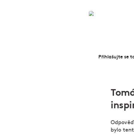
Vařte jako pro
Přihlašujte se t
Tomáš
insp
Odpověď j
bylo ten