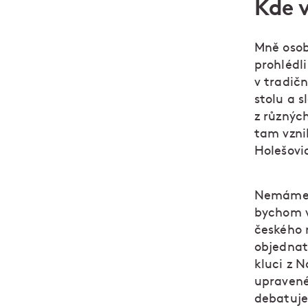
Kde 
Mně osobn
prohlédli
v tradičn
stolu a 
z různýc
tam vzni
Holešovic
Nemáme v
bychom vy
českého 
objednat
kluci z 
upravené
debatuje