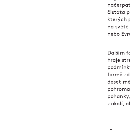
načerpat,
čistota p
kterých p
na světě
nebo Evr
Dalším fa
hraje str
podmínky
farmě zd
deset mě
pohromad
pohanky,
z okolí, 