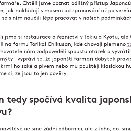
farmáře. Chtěli jsme poznat odlišný přístup Japonců
se, jak nakládají s masem od zpracování až po servír
se s ním naučili lépe pracovat v našich podmínkác
i jsme si restaurace a řeznictví v Tokiu a Kyotu, ale
eli na farmu Torikai Chikusan, kde chovají plemeno
t
Chovatelé nám zodpověděli spoustu otázek a vyvrátil
 mýty – vypráví se, že japonští farmáři dobytek prav
, krmí ho saké a pivem nebo mu pouštějí klasickou h
sme si, že jsou to jen pověry.
m tedy spočívá kvalita japon
yu?
návštěvě nejsme žádní odborníci, ale z toho, co jsme 