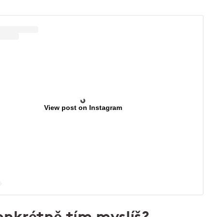
View post on Instagram
onkrétně tím myslíš?