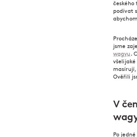
českého 
podívat 
abychom 
Procházel
jsme zaj
wagyu
. 
všelijaké
masírují
Ověřili j
V če
wag
Po jedné 