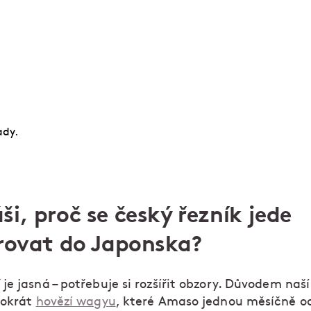
fíci!
Naučte se vybrat a připravit maso, péct chleba, k
dochucovat. Zkušení odborníci vám předají spoust
osvědčených tipů i tajných triků.
ady.
i, proč se český řezník jede
irovat do Japonska?
e jasná – potřebuje si rozšířit obzory. Důvodem naší
tokrát
hovězí wagyu
, které Amaso jednou měsíčně o