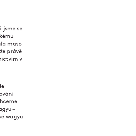
i
li jsme se
elkému
vala maso
 že právě
ictvím v
de
cování
 chceme
agyu –
ské wagyu
a