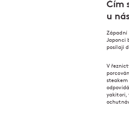
Čím s
u ná
Západní 
Japonci 
posílají 
V řeznict
porcování
steakem 
odpovídá
yakitori
ochutnáv