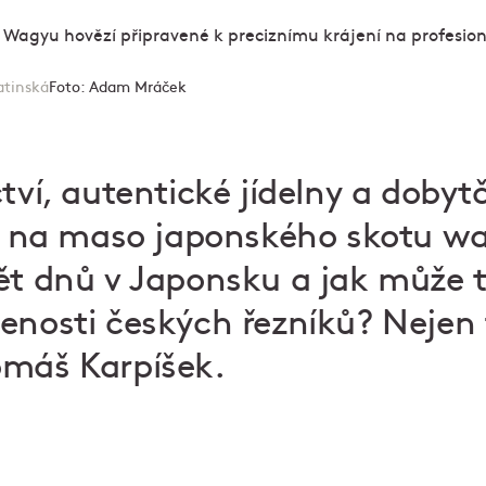
atinská
Foto:
Adam Mráček
ctví, autentické jídelny a dobyt
jí na maso japonského skotu w
ět dnů v Japonsku a jak může 
enosti českých řezníků? Nejen 
omáš Karpíšek.