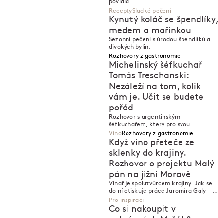
povidla.
Recepty
Sladké pečení
Kynutý koláč se špendlíky,
medem a mařinkou
Sezonní pečení s úrodou špendlíků a
divokých bylin.
Rozhovory z gastronomie
Michelinský šéfkuchař
Tomás Treschanski:
Nezáleží na tom, kolik
vám je. Učit se budete
N
N
pořád
Rozhovor s argentinským
šéfkuchařem, který pro svou
restauraci získal hvězdu ve 27 letech.
Víno
Rozhovory z gastronomie
Když víno přeteče ze
sklenky do krajiny.
Rozhovor o projektu Malý
pán na jižní Moravě
N
N
Vinař je spolutvůrcem krajiny. Jak se
do ní otiskuje práce Jaromíra Galy – a
proč se v rámci svého vinařství pustil
Pro inspiraci
také do pěstování gastronomie?
Co si nakoupit v