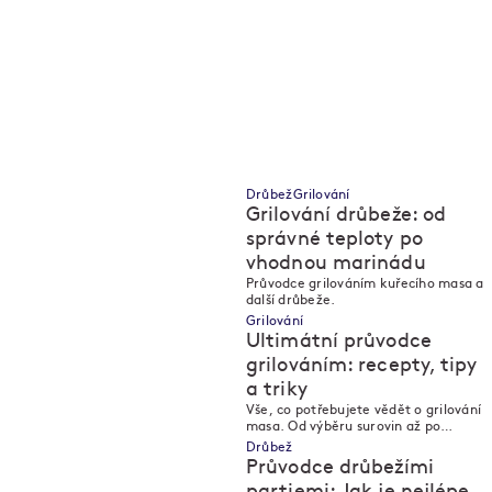
Drůbež
Grilování
Grilování drůbeže: od
správné teploty po
vhodnou marinádu
M
M
Průvodce grilováním kuřecího masa a
další drůbeže.
Grilování
Ultimátní průvodce
grilováním: recepty, tipy
a triky
M
M
Vše, co potřebujete vědět o grilování
masa. Od výběru surovin až po
servírování.
Drůbež
Průvodce drůbežími
partiemi: Jak je nejlépe