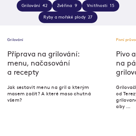
Grilování
42
Zvěřina
9
Vnitřnosti
15
Ryby a mořské plody
27
Grilování
Pivní prův
Příprava na grilování:
Pivo 
menu, načasování
na pá
a recepty
grilov
Jak sestavit menu na gril a kterým
Grilovač
masem začít? A které maso chutná
od Terez
všem?
grilovan
aby …