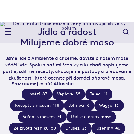
Jídlo a radost
Milujeme dobré maso
Jsme lidé z Ambiente a chceme, abyste o našem mase
věděli vše. Spolu s našimi řezníky a kuchaři popisujeme
partie, sdílíme recepty, ukazujeme postupy a předáváme
zkušenosti, které oceníte při domácí přípravě masa.
Prozkoumejte náš AtlasMas
Hovězí
83
Vepřové
35
Telecí
11
Recepty s masem
118
Jehněčí
6
Wagyu
13
Vaření s masem
74
Partie a druhy masa
Ze života řezníků
50
Drůbež
23
Uzeniny
40