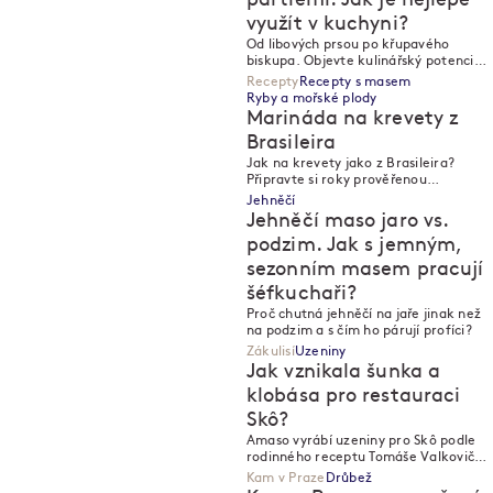
využít v kuchyni?
M
M
Od libových prsou po křupavého
biskupa. Objevte kulinářský potenciál
drůbežího masa z poctivých lokálních
Recepty
Recepty s masem
chovů.
Ryby a mořské plody
Marináda na krevety z
Brasileira
M
Jak na krevety jako z Brasileira?
M
Připravte si roky prověřenou
česnekovou marinádu, ideální na gril i
Jehněčí
pánev.
Jehněčí maso jaro vs.
podzim. Jak s jemným,
sezonním masem pracují
šéfkuchaři?
M
M
Proč chutná jehněčí na jaře jinak než
na podzim a s čím ho párují profíci?
Zákulisí
Uzeniny
Jak vznikala šunka a
klobása pro restauraci
Skô?
M
M
Amaso vyrábí uzeniny pro Skô podle
rodinného receptu Tomáše Valkoviče.
Šunku vyvíjeli rok, klobása musela být
Kam v Praze
Drůbež
nedokonalá.