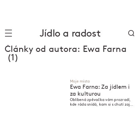
Jídlo a radost
Články od autora:
Ewa Farna
(1)
Moje místa
Ewa Farna: Za jídlem i
za kulturou
Oblíbená zpěvačka vám prozradí,
kde ráda snídá, kam si s chutí zajde
na večeři – a přidá tipy na výstavu,
koncerty i procházku.