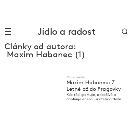
Jídlo a radost
Články od autora:
Maxim Habanec
(1)
Moje místa
Maxim Habanec: Z
Letné až do Pragovky
Kde rád sportuje, odpočívá a
doplňuje energii skateboardista,
který už nějaký čas patří ke světové
špičce?