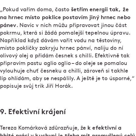
šetřím energii tak, že
„Pokud vařím doma, často
na hrnec místo poklice postavím jiný hrnec nebo
pánev
. Navíc v nich můžu připravovat jinou část
pokrmu, která si žádá pomalejší tepelnou úpravu.
Například když dávám vařit vodu na těstoviny,
místo pokličky zakryju hrnec pánví, naliju do ní
olivový olej a přidám česnek s chilli. Efektivně tak
připravím pastu aglio oglio – do oleje se pomalou
vylouhuje chuť česneku a chilli, zároveň si takhle
líp ohlídám, aby se nespálily. A ještě je to úsporné,“
popisuje svůj trik Jiří Horák.
9. Efektivní krájení
k efektivní a
Tereza Komárková zdůrazňuje, že
hbité práci v kuchyni je třeba mít promyšlený celý