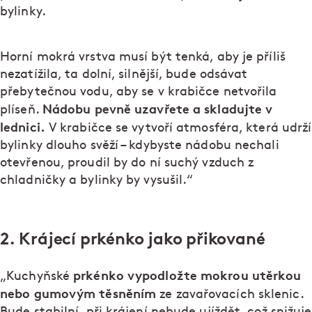
bylinky.
Horní mokrá vrstva musí být tenká, aby je příliš
nezatížila, ta dolní, silnější, bude odsávat
přebytečnou vodu, aby se v krabičce netvořila
Nádobu pevně uzavřete a skladujte v
plíseň.
lednici.
V krabičce se vytvoří atmosféra, která udrží
bylinky dlouho svěží – kdybyste nádobu nechali
otevřenou, proudil by do ní suchý vzduch z
chladničky a bylinky by vysušil.“
2. Krájecí prkénko jako přikované
prkénko vypodložte mokrou utěrkou
„Kuchyňské
nebo gumovým těsněním
ze zavařovacích sklenic.
Bude stabilní, při krájení nebude ujíždět, což snižuje