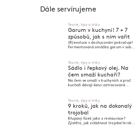
Dále servírujeme
Teorie, tipy a triky
Garum v kuchyni! 7 + 7
způsobů, jak s ním vařit
(R)evoluce v dochucování pokračuje!
Fermentovaná omáčka garum v sobě
koncentruje nálož chuti, kterou
můžete odpálit v různých jídlech – v
jakých?
Teorie, tipy a triky
Sádlo i řepkový olej. Na
čem smaží kuchaři?
Na čem se smaží v kuchyních a proč
kuchaři dávají šanci zatracované
řepce?
Teorie, tipy a triky
9 kroků, jak na dokonalý
trojobal
Křupavý řízek jako z restaurace?
Zjistěte, jak zvládnout trojobal krok
za krokem a čemu se vyhnout pro
perfektní výsledek.