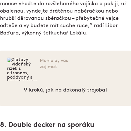
mouce vhoďte do rozšlehaného vajíčka a pak ji, už
obalenou, vyndejte drátěnou naběračkou nebo
hrubší děrovanou sběračkou – přebytečné vejce
odteče a vy budete mít suché ruce,“ radí Libor
Baďura, výkonný šéfkuchař Lokálu.
Mohlo by vás
zajímat
9 kroků, jak na dokonalý trojobal
8. Double decker na sporáku