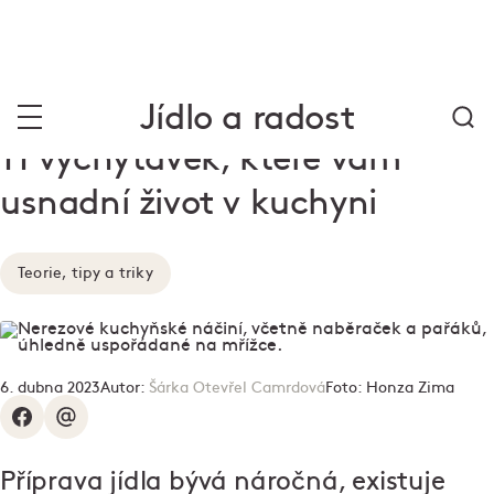
Jídlo a radost
11 vychytávek, které vám
usnadní život v kuchyni
Teorie, tipy a triky
6. dubna 2023
Autor:
Šárka Otevřel Camrdová
Foto:
Honza Zima
Příprava jídla bývá náročná, existuje