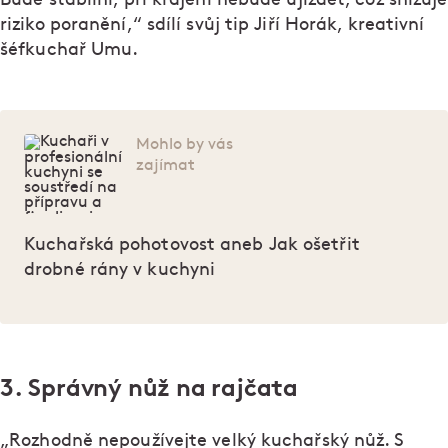
riziko poranění,“ sdílí svůj tip Jiří Horák, kreativní
šéfkuchař Umu.
Mohlo by vás
zajímat
Kuchařská pohotovost aneb Jak ošetřit
drobné rány v kuchyni
3. Správný nůž na rajčata
„Rozhodně nepoužívejte velký kuchařský nůž. S