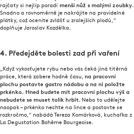
menší nůž s malými zoubky
rajčaty si nejlíp poradí
.
Snadno a rovnoměrně je nakrájíte na pravidelné
plátky, což oceníte zvlášť u zralejších plodů,“
doplňuje Jaroslav Kozdělka.
4. Předejděte bolesti zad při vaření
„Když vykosťujete rybu nebo vás čeká jiná titěrná
na pracovní
práce, která zabere hodně času,
plochu postavte gastro nádobu a na ni položte
prkénko. Hned budete mít pracovní plochu výš a
nebudete se muset tolik hrbit
. Nebo to udělejte
naopak – prkénko nechte na lince a postavte se
rozkročmo,“ nabádá Tereza Komárková, kuchařka z
La Degustation Bohême Bourgeoise.