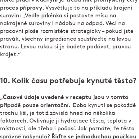
proces přípravy
. Vysvětluje to na příkladu krájení
surovin: „Vedle prkénka si postavte mísu na
nakrájené suroviny i nádobu na odpad. Věci na
pracovní ploše rozmístěte strategicky – pokud jste
pravák, všechny ingredience soustřeďte na levou
stranu. Levou rukou si je budete podávat, pravou
krájet.“
10. Kolik času potřebuje kynuté těsto?
Časové údaje uvedené v receptu jsou v tomto
„
případě pouze orientační.
Doba kynutí se pokaždé
trochu liší, je totiž závislá hned na několika
faktorech. Ovlivňuje ji hydratace těsta, teplota v
místnosti, ale třeba i počasí. Jak poznáte, že těsto
Řiďte se jednoduchou poučkou
správně nakynulo?