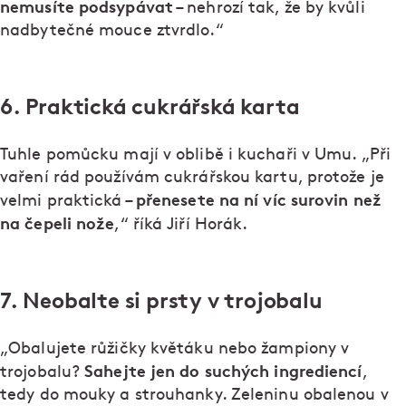
nemusíte podsypávat
– nehrozí tak, že by kvůli
nadbytečné mouce ztvrdlo.“
6. Praktická cukrářská karta
Tuhle pomůcku mají v oblibě i kuchaři v Umu. „Při
vaření rád používám cukrářskou kartu, protože je
přenesete na ní víc surovin než
velmi praktická –
na čepeli nože
,“ říká Jiří Horák.
7. Neobalte si prsty v trojobalu
„Obalujete růžičky květáku nebo žampiony v
Sahejte jen do suchých ingrediencí
trojobalu?
,
tedy do mouky a strouhanky. Zeleninu obalenou v