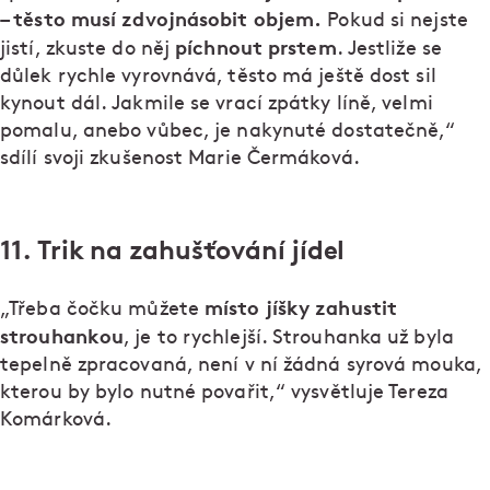
– těsto musí zdvojnásobit objem.
Pokud si nejste
píchnout prstem
jistí, zkuste do něj
. Jestliže se
důlek rychle vyrovnává, těsto má ještě dost sil
kynout dál. Jakmile se vrací zpátky líně, velmi
pomalu, anebo vůbec, je nakynuté dostatečně,“
sdílí svoji zkušenost Marie Čermáková.
11. Trik na zahušťování jídel
místo jíšky zahustit
„Třeba čočku můžete
strouhankou
, je to rychlejší. Strouhanka už byla
tepelně zpracovaná, není v ní žádná syrová mouka,
kterou by bylo nutné povařit,“ vysvětluje Tereza
Komárková.