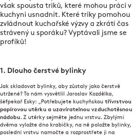
však spousta triků, které mohou práci v
kuchyni usnadnit. Které triky pomohou
zvládnout kuchařské výzvy a zkrátí čas
strávený u sporáku? Vyptávali jsme se
profíků!
1. Dlouho čerstvé bylinky
Jak skladovat bylinky, aby zůstaly jako čerstvě
utržené? To nám vysvětlil Jaroslav Kozdělka,
třívrstvou
šéfpekař Esky: „Potřebujete kuchyňskou
papírovou utěrku a uzavíratelnou vzduchotěsnou
nádobu
. Z utěrky sejměte jednu vrstvu. Zbylými
dvěma vyložte dno krabičky, na ně položte bylinky,
poslední vrstvu namočte a rozprostřete ji na