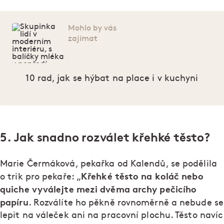
Mohlo by vás
zajímat
10 rad, jak se hýbat na place i v kuchyni
5. Jak snadno rozválet křehké těsto?
Marie Čermáková, pekařka od Kalendů, se podělila
Křehké těsto na koláč nebo
o trik pro pekaře: „
quiche vyválejte mezi dvěma archy pečicího
papíru
. Rozválíte ho pěkně rovnoměrně a nebude se
lepit na váleček ani na pracovní plochu. Těsto navíc