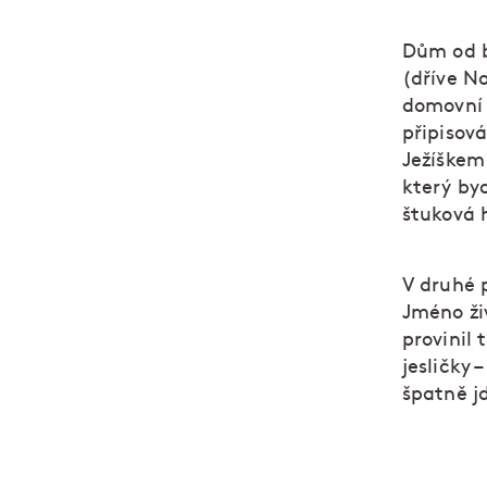
Dům od b
(dříve N
domovní 
připisová
Ježíškem
který by
štuková 
V druhé p
Jméno ži
provinil 
jesličky 
špatně j