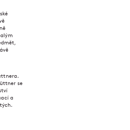
ské
vě
dně
 malým
edmět,
rávě
üttnera.
üttner se
ství
uací a
atých.