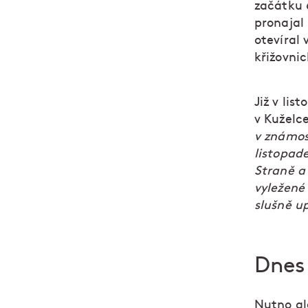
začátku 6
pronajal 
otevíral 
křižovni
Již v lis
v Kuželc
v známos
listopade
Straně a
vyležené 
slušně u
Dnes 
Nutno ale