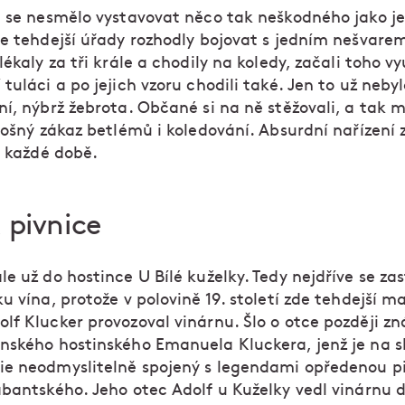
e se nesmělo vystavovat něco tak neškodného jako je
se tehdejší úřady rozhodly bojovat s jedním nešvarem
lékaly za tři krále a chodily na koledy, začali toho vy
tuláci a po jejich vzoru chodili také. Jen to už neby
í, nýbrž žebrota. Občané si na ně stěžovali, a tak m
lošný zákaz betlémů i koledování. Absurdní nařízení 
v každé době.
 pivnice
e už do hostince U Bílé kuželky. Tedy nejdříve se za
u vína, protože v polovině 19. století zde tehdejší ma
lf Klucker provozoval vinárnu. Šlo o otce později 
nského hostinského Emanuela Kluckera, jenž je na 
e neodmyslitelně spojený s legendami opředenou pi
abantského. Jeho otec Adolf u Kuželky vedl vinárnu 