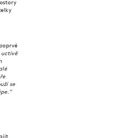
rostory
želky
 poprvé
 uctivě
m
alé
ře
uží se
épe.“
ajít