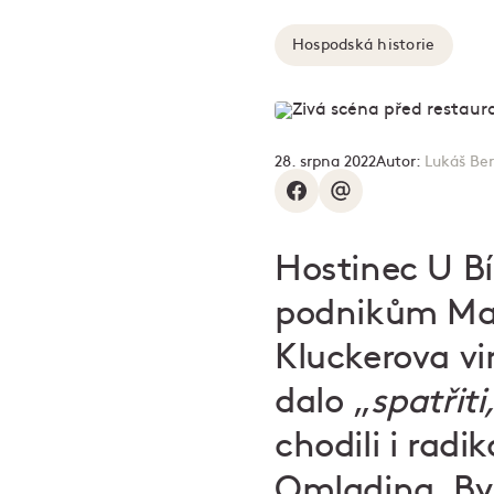
Hospodská historie
28. srpna 2022
Autor:
Lukáš Be
Hostinec U Bí
podnikům Malé 
Kluckerova vi
dalo „
spatřiti
chodili i radi
Omladina. Byl