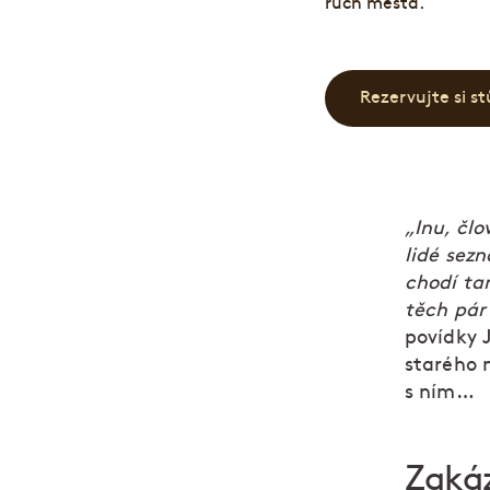
Rezervujte si st
„Inu, člo
lidé sez
chodí ta
těch pár 
povídky 
starého 
s ním…
Zaká