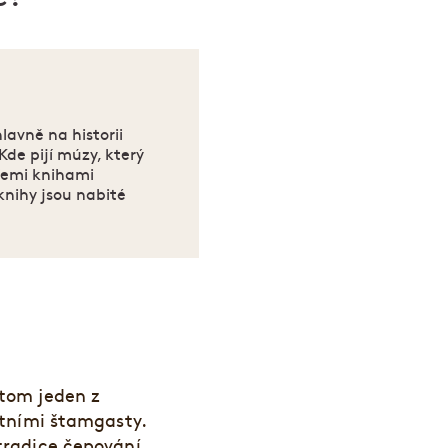
lavně na historii
Kde pijí múzy, který
třemi knihami
knihy jsou nabité
itom jeden z
ístními štamgasty.
 tradice čepování