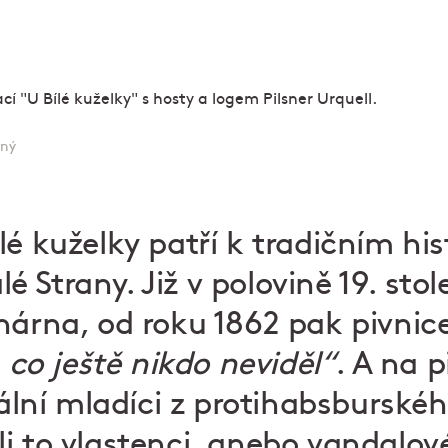
rný
lé kuželky patří k tradičním hi
Strany. Již v polovině 19. stol
nárna, od roku 1862 pak pivnice,
, co ještě nikdo neviděl“
. A na 
kální mladíci z protihabsburské
i to vlastenci, anebo vandalov