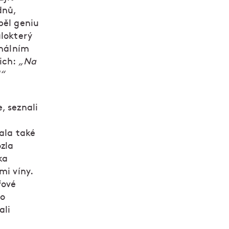
dnů,
pěl geniu
álokterý
inálním
ich:
„Na
!“
, seznali
ala také
ozla
ka
mi víny.
řové
bo
ali