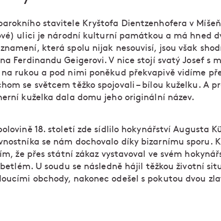
arokního stavitele Kryštofa Dientzenhofera v Míšeň
ové) ulici je národní kulturní památkou a má hned d
znamení, která spolu nijak nesouvisí, jsou však sho
na Ferdinandu Geigerovi. V nice stojí svatý Josef s
 na rukou a pod nimi poněkud překvapivě vidíme př
chom se světcem těžko spojovali – bílou kuželku. A p
herní kuželka dala domu jeho originální název.
olovině 18. století zde sídlilo hokynářství Augusta K
vnostníka se nám dochovalo díky bizarnímu sporu. K
tím, že přes státní zákaz vystavoval ve svém hokynář
– betlém. U soudu se následně hájil těžkou životní sit
doucími obchody, nakonec odešel s pokutou dvou zl