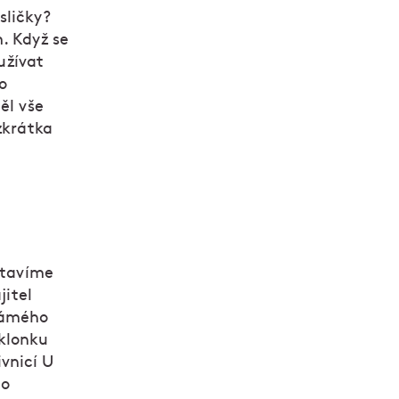
sličky?
. Když se
užívat
lo
ěl vše
zkrátka
stavíme
jitel
známého
sklonku
vnicí U
do