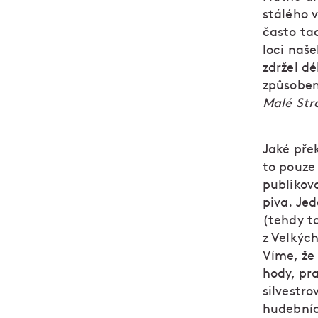
stálého 
často ta
loci naše
zdržel dé
způsobem
Malé Stra
Jaké pře
to pouze 
publikova
piva. Jed
(tehdy to
z Velkých
Víme, že 
hody, pr
silvestro
hudebníci