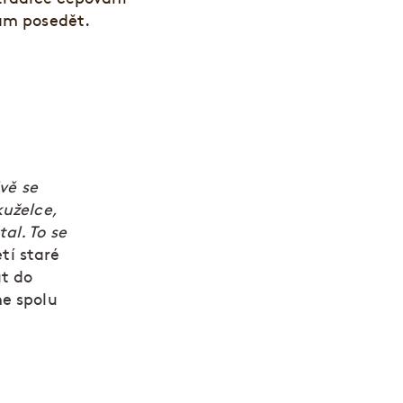
nám posedět.
ivě se
kuželce,
al. To se
etí staré
ut do
me spolu