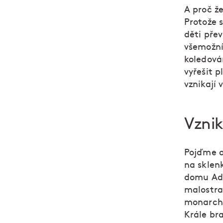
A proč ž
Protože 
děti přev
všemožní 
koledován
vyřešit p
vznikají 
Vznik
Pojďme al
na sklenk
domu Ado
malostra
monarchi
Krále br