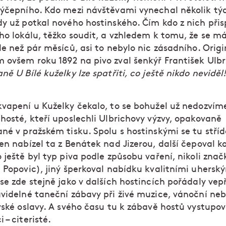
výčepního. Kdo mezi návštěvami vynechal několik tý
dy už potkal nového hostinského. Čím kdo z nich přis
ho lokálu, těžko soudit, a vzhledem k tomu, že se m
le než pár měsíců, asi to nebylo nic zásadního. Orig
 ovšem roku 1892 na pivo zval šenkýř František Ulbr
ně U Bílé kuželky lze spatřiti, co ještě nikdo neviděl
kvapení u Kuželky čekalo, to se bohužel už nedozvíme
hosté, kteří uposlechli Ulbrichovy výzvy, opakovaně
né v pražském tisku. Spolu s hostinskými se tu stříd
en nabízel ta z Benátek nad Jizerou, další čepoval k
 ještě byl typ piva podle způsobu vaření, nikoli znač
 Popovic), jiný šperkoval nabídku kvalitními uherský
se zde stejně jako v dalších hostincích pořádaly vep
avidelné taneční zábavy při živé muzice, vánoční ne
vské oslavy. A svého času tu k zábavě hostů vystupov
 – citeristé.