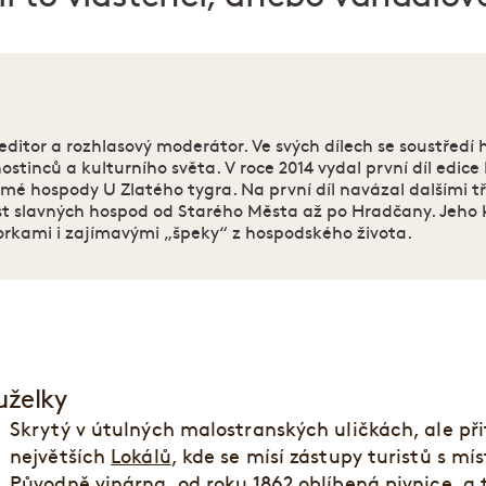
 editor a rozhlasový moderátor. Ve svých dílech se soustředí h
stinců a kulturního světa. V roce 2014 vydal první díl edice 
námé hospody U Zlatého tygra. Na první díl navázal dalšími 
st slavných hospod od Starého Města až po Hradčany. Jeho 
torkami i zajímavými „špeky“ z hospodského života.
uželky
Skrytý v útulných malostranských uličkách, ale př
největších
Lokálů
, kde se mísí zástupy turistů s m
Původně vinárna, od roku 1862 oblíbená pivnice, a