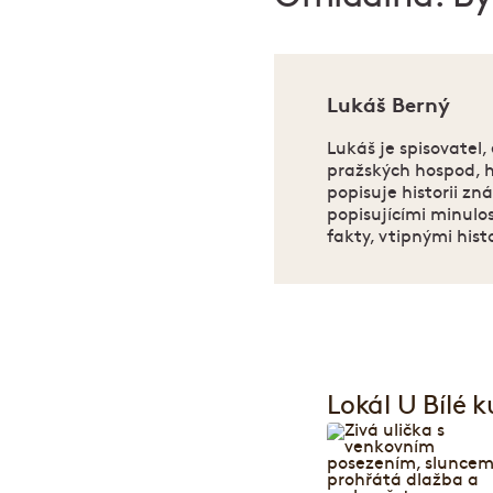
Lukáš Berný
Lukáš je spisovatel,
pražských hospod, ho
popisuje historii z
popisujícími minulo
fakty, vtipnými his
Lokál U Bílé k