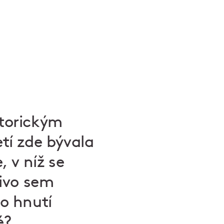
storickým
etí zde bývala
 v níž se
pivo sem
ho hnutí
é?