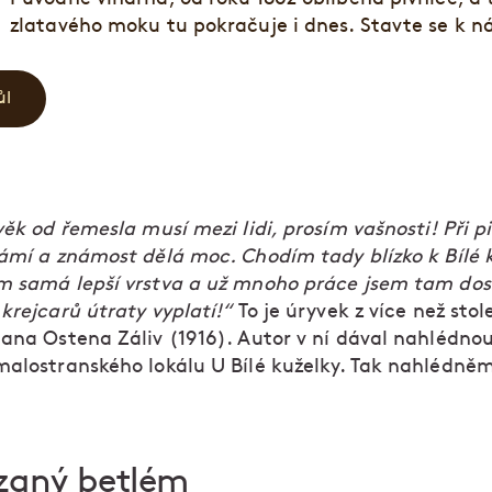
zlatavého moku tu pokračuje i dnes. Stavte se k 
ůl
věk od řemesla musí mezi lidi, prosím vašnosti! Při p
námí a známost dělá moc. Chodím tady blízko k Bílé 
m samá lepší vrstva a už mnoho práce jsem tam dost
krejcarů útraty vyplatí!“
To je úryvek z více než stol
Jana Ostena Záliv (1916). Autor v ní dával nahlédno
malostranského lokálu U Bílé kuželky. Tak nahlédně
zaný betlém