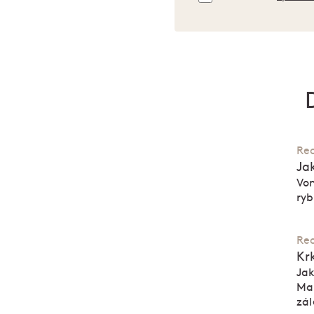
Re
Ja
Von
ryb
Re
Kr
Jak
Mar
zál