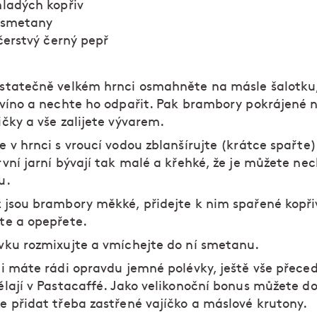
ladých kopřiv
 smetany
 čerstvý černý pepř
statečně velkém hrnci osmahněte na másle šalotku, 
 víno a nechte ho odpařit. Pak brambory pokrájené 
ičky a vše zalijete vývarem.
e v hrnci s vroucí vodou zblanšírujte (krátce spařte)
rvní jarní bývají tak malé a křehké, že je můžete nec
u.
 jsou brambory měkké, přidejte k nim spařené kopři
te a opepřete.
vku rozmixujte a vmíchejte do ní smetanu.
li máte rádi opravdu jemné polévky, ještě vše přeceď
ělají v Pastacaffé. Jako velikonoční bonus můžete d
e přidat třeba zastřené vajíčko a máslové krutony.