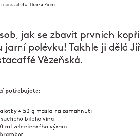
Hamanová
Foto:
Honza Zima
sob, jak se zbavit prvních kopř
 jarní polévku! Takhle ji dělá J
stacaffé Vězeňská.
cí potřebujete:
šalotky + 50 g másla na osmahnutí
 suchého bílého vína
00 ml zeleninového vývaru
 brambor