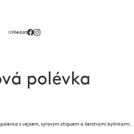
Hledat
ová polévka