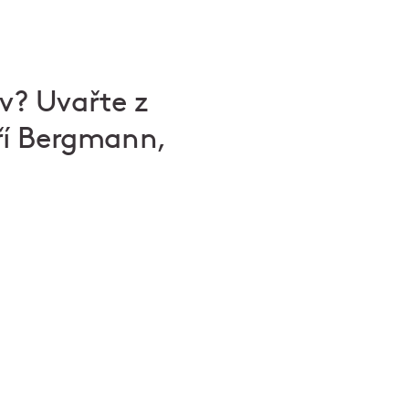
iv? Uvařte z
iří Bergmann,