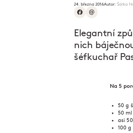
24. března 2016
Autor:
Šárka 
Elegantní způ
nich báječnou
šéfkuchař Pa
Na 5 por
50 g 
50 ml
asi 5
100 g