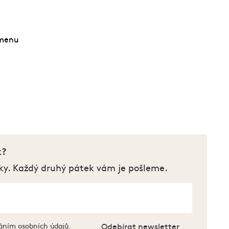
 menu
k?
ky. Každý druhý pátek vám je pošleme.
áním osobních údajů
.
Odebírat newsletter