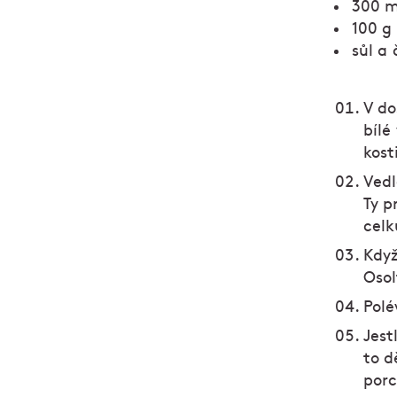
300 m
100 g
sůl a
V do
bílé
kost
Vedl
Ty p
celk
Když
Osol
Polé
Jest
to d
porc