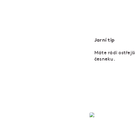
Jarní tip
Máte rádi ostřejš
česneku.
Rychlé jídlo 