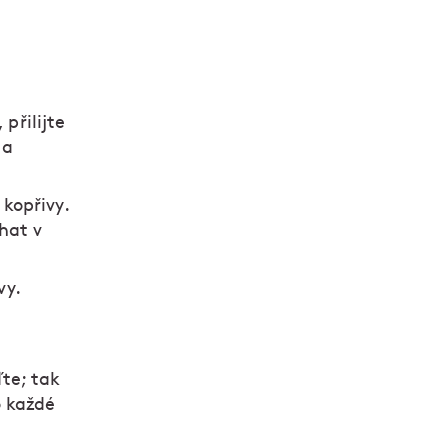
přilijte
na
 kopřivy.
hat v
vy.
te; tak
o každé