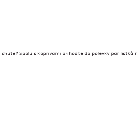
í chutě? Spolu s kopřivami přihoďte do polévky pár lístk
a kávu? Pastacaffé!
Kuchaři
Pastacaffé
ve Vězeňské ulici připravují pe
snídaní, moderní domácí těstoviny z čerstvých suro
italské předkrmy a domácí dezerty.