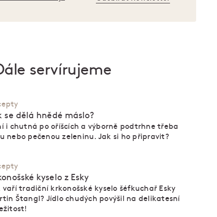
Dále servírujeme
cepty
k se dělá hnědé máslo?
í i chutná po oříšcích a výborně podtrhne třeba
u nebo pečenou zeleninu. Jak si ho připravit?
cepty
konošské kyselo z Esky
 vaří tradiční krkonošské kyselo šéfkuchař Esky
tin Štangl? Jídlo chudých povýšil na delikatesní
ežitost!