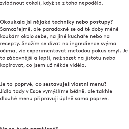
zvládnout cokoli, když se z toho nepodělá.
Okoukala jsi nějaké techniky nebo postupy?
Samozřejmě, ale paradoxně se od té doby méně
koukám okolo sebe, na jiné kuchaře nebo na
recepty. Snažím se dívat na ingredience svýma
očima, víc experimentovat metodou pokus omyl. Je
to zábavnější a lepší, než sázet na jistotu nebo
kopírovat, co jsem už někde viděla.
Je to poprvé, co sestavuješ vlastní menu?
Jídla tady v Esce vymýšlíme běžně, ale takhle
dlouhé menu připravuji úplně sama poprvé.
Na co bude zaměřené?