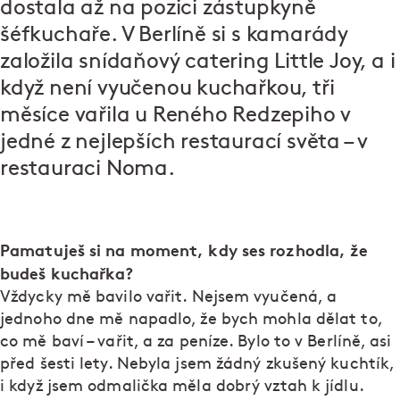
dostala až na pozici zástupkyně
šéfkuchaře. V Berlíně si s kamarády
založila snídaňový catering Little Joy, a i
když není vyučenou kuchařkou, tři
měsíce vařila u Reného Redzepiho v
jedné z nejlepších restaurací světa – v
restauraci Noma.
Pamatuješ si na moment, kdy ses rozhodla, že
budeš kuchařka?
Vždycky mě bavilo vařit. Nejsem vyučená, a
jednoho dne mě napadlo, že bych mohla dělat to,
co mě baví – vařit, a za peníze. Bylo to v Berlíně, asi
před šesti lety. Nebyla jsem žádný zkušený kuchtík,
i když jsem odmalička měla dobrý vztah k jídlu.