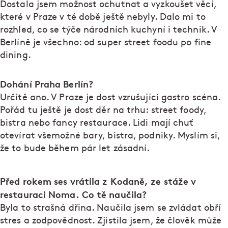
Dostala jsem možnost ochutnat a vyzkoušet věci,
které v Praze v té době ještě nebyly. Dalo mi to
rozhled, co se týče národních kuchyní i technik. V
Berlíně je všechno: od super street foodu po fine
dining.
Dohání Praha Berlín?
Určitě ano. V Praze je dost vzrušující gastro scéna.
Pořád tu ještě je dost děr na trhu: street foody,
bistra nebo fancy restaurace. Lidi mají chuť
otevírat všemožné bary, bistra, podniky. Myslím si,
že to bude během pár let zásadní.
Před rokem ses vrátila z Kodaně, ze stáže v
restauraci Noma. Co tě naučila?
Byla to strašná dřina. Naučila jsem se zvládat obří
stres a zodpovědnost. Zjistila jsem, že člověk může