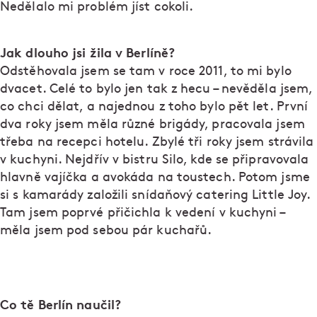
Nedělalo mi problém jíst cokoli.
Jak dlouho jsi žila v Berlíně?
Odstěhovala jsem se tam v roce 2011, to mi bylo
dvacet. Celé to bylo jen tak z hecu – nevěděla jsem,
co chci dělat, a najednou z toho bylo pět let. První
dva roky jsem měla různé brigády, pracovala jsem
třeba na recepci hotelu. Zbylé tři roky jsem strávila
v kuchyni. Nejdřív v bistru Silo, kde se připravovala
hlavně vajíčka a avokáda na toustech. Potom jsme
si s kamarády založili snídaňový catering Little Joy.
Tam jsem poprvé přičichla k vedení v kuchyni –
měla jsem pod sebou pár kuchařů.
Co tě Berlín naučil?