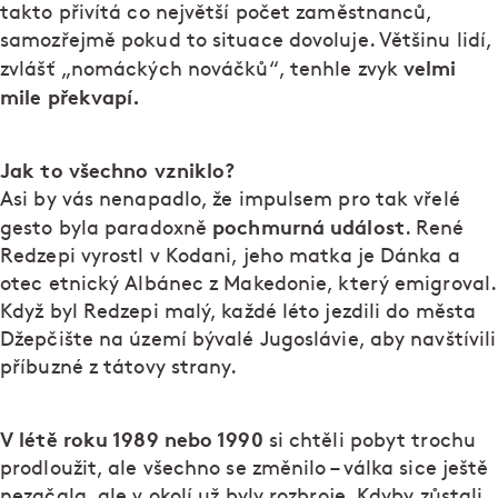
takto přivítá co největší počet zaměstnanců,
samozřejmě pokud to situace dovoluje. Většinu lidí,
velmi
zvlášť „nomáckých nováčků“, tenhle zvyk
mile překvapí.
Jak to všechno vzniklo?
Asi by vás nenapadlo, že impulsem pro tak vřelé
pochmurná událost
gesto byla paradoxně
. René
Redzepi vyrostl v Kodani, jeho matka je Dánka a
otec etnický Albánec z Makedonie, který emigroval.
Když byl Redzepi malý, každé léto jezdili do města
Džepčište na území bývalé Jugoslávie, aby navštívili
příbuzné z tátovy strany.
V létě roku 1989 nebo 1990
si chtěli pobyt trochu
prodloužit, ale všechno se změnilo – válka sice ještě
nezačala, ale v okolí už byly rozbroje. Kdyby zůstali