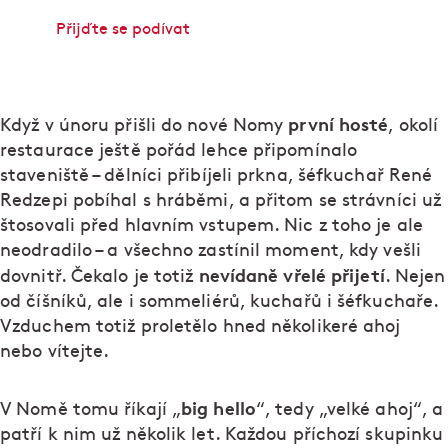
Přijďte se podívat
první hosté
Když v únoru přišli do nové Nomy
, okolí
restaurace ještě pořád lehce připomínalo
staveniště – dělníci přibíjeli prkna, šéfkuchař René
Redzepi pobíhal s hráběmi, a přitom se strávníci už
štosovali před hlavním vstupem. Nic z toho je ale
neodradilo – a všechno zastínil moment, kdy vešli
nevídaně vřelé přijetí
dovnitř. Čekalo je totiž
. Nejen
od číšníků, ale i sommeliérů, kuchařů i šéfkuchaře.
Vzduchem totiž proletělo hned několikeré ahoj
nebo vítejte.
big hello
V Nomě tomu říkají „
“, tedy „velké ahoj“, a
patří k nim už několik let. Každou příchozí skupinku