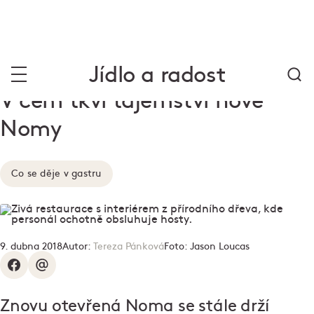
Jídlo a radost
V čem tkví tajemství nové
Nomy
Co se děje v gastru
9. dubna 2018
Autor:
Tereza Pánková
Foto:
Jason Loucas
Znovu otevřená Noma se stále drží