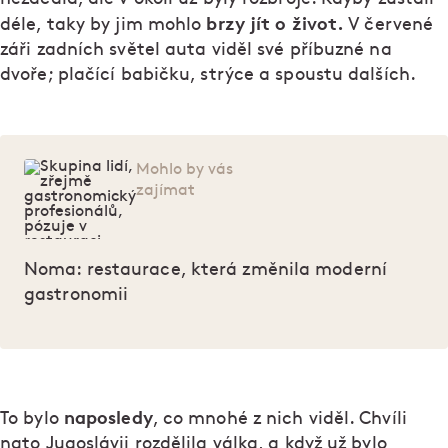
brzy jít o život.
déle, taky by jim mohlo
V červené
záři zadních světel auta viděl své příbuzné na
dvoře; plačící babičku, strýce a spoustu dalších.
Mohlo by vás
zajímat
Noma: restaurace, která změnila moderní
gastronomii
naposledy
To bylo
, co mnohé z nich viděl. Chvíli
nato Jugoslávii rozdělila válka, a když už bylo