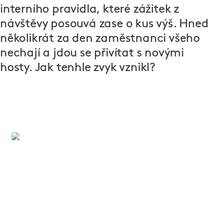
interního pravidla, které zážitek z
návštěvy posouvá zase o kus výš. Hned
několikrát za den zaměstnanci všeho
nechají a jdou se přivítat s novými
hosty. Jak tenhle zvyk vznikl?
Vítejte v Ambiente
Už 30 let tvoříme místa, kde se dobře jí a ještě lépe
tráví čas. V našich restauracích potkáte lidi, kteří
věří, že skvělý gastronomický zážitek dělají nejen
kvalitní suroviny, ale hlavně nadšení a radost.