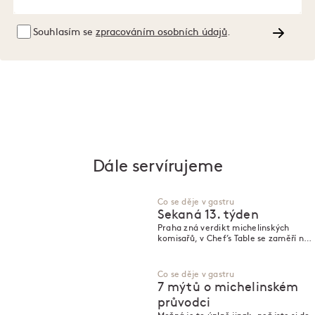
Souhlasím se
zpracováním osobních údajů
.
Dále servírujeme
Co se děje v gastru
Sekaná 13. týden
Praha zná verdikt michelinských
komisařů, v Chef’s Table se zaměří na
cukráře a zpracovávat maso od
čumáčku po ocásek není jen tak.
Co se děje v gastru
7 mýtů o michelinském
průvodci