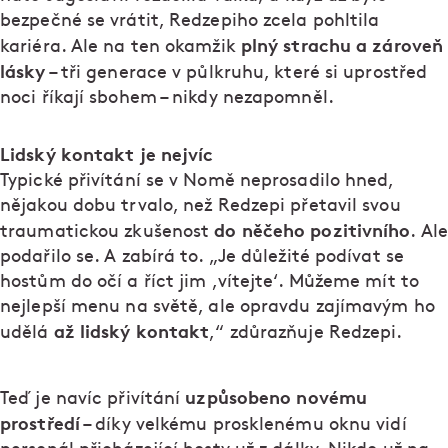
bezpečné se vrátit, Redzepiho zcela pohltila
plný strachu a zároveň
kariéra. Ale na ten okamžik
lásky
– tři generace v půlkruhu, které si uprostřed
noci říkají sbohem – nikdy nezapomněl.
Lidský kontakt je nejvíc
Typické přivítání se v Nomě neprosadilo hned,
nějakou dobu trvalo, než Redzepi přetavil svou
do něčeho pozitivního
traumatickou zkušenost
. Ale
podařilo se. A zabírá to. „Je důležité podívat se
hostům do očí a říct jim ,vítejte‘. Můžeme mít to
nejlepší menu na světě, ale opravdu zajímavým ho
až lidský kontakt
udělá
,“ zdůrazňuje Redzepi.
uzpůsobeno novému
Teď je navíc přivítání
prostředí
– díky velkému prosklenému oknu vidí