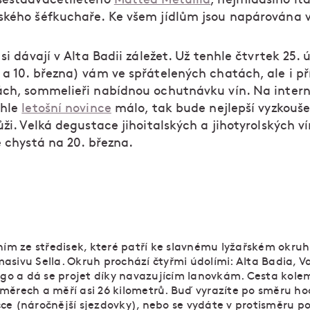
ského šéfkuchaře. Ke všem jídlům jsou napárována v
 si dávají v Alta Badii záležet. Už tenhle čtvrtek 25. 
 a 10. března) vám ve spřátelených chatách, ale i p
ách, sommelieři nabídnou ochutnávku vín. Na intern
éhle
letošní novince
málo, tak bude nejlepší vyzkouše
ůži. Velká degustace jihoitalských a jihotyrolských v
e chystá na 20. března.
ním ze středisek, které patří ke slavnému lyžařském okru
sivu Sella. Okruh prochází čtyřmi údolími: Alta Badia, Va
ngo a dá se projet díky navazujícím lanovkám. Cesta kole
měrech a měří asi 26 kilometrů. Buď vyrazíte po směru ho
e (náročnější sjezdovky), nebo se vydáte v protisměru po