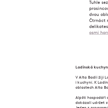
Tuhle sez
prosinc
dvou obla
Čtrnáct 
delikates
osmi hor
Ladinská kuchy
V Alta Badii žijí
i kuchyní. K Ladin
oblastech Alta Ba
Alpští hospodáři a
dokázali udržet s
Jeden z programů 