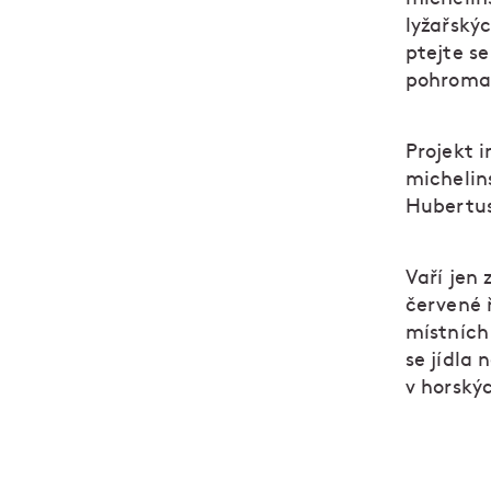
lyžařskýc
ptejte se
pohroma
Projekt i
michelin
Hubertu
Vaří jen 
červené 
místních
se jídla 
v horský