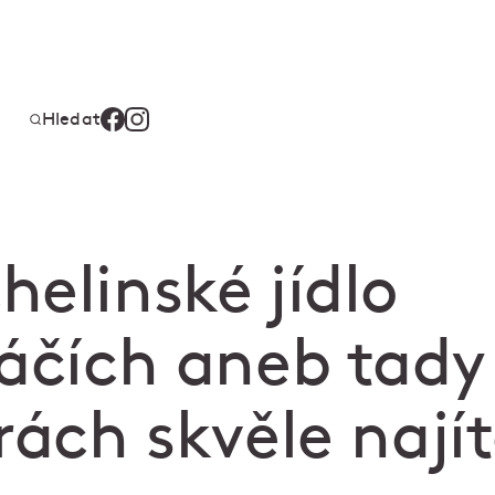
Hledat
elinské jídlo
káčích aneb tady
rách skvěle nají