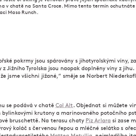
ezna v chatě na Santa Croce. Mimo tento termín ochutnáte
raci Maso Runch.
řské pokrmy jsou spárovány s jihotyrolskými víny, z
y z Jižního Tyrolska jsou naopak doplněny víny z jihu.
 že jsme všichni jižané,“ směje se Norbert Niederkofl
u se podává v chatě
Col Alt
. Objednat si můžete vi
s bylinkovými krutony a marinovaného potočního ps
vé bruschettě. Na terasu chaty
Piz Arlara
si zase 
ýrový koláč s červenou řepou a mléčné selátko s oře
šestadvacetiletého
Mattea Metullia
, nejmladšího it