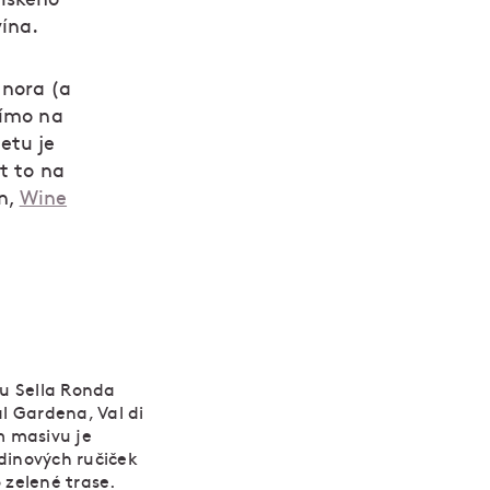
ína.
února (a
římo na
etu je
t to na
ín,
Wine
hu Sella Ronda
l Gardena, Val di
m masivu je
dinových ručiček
 zelené trase.