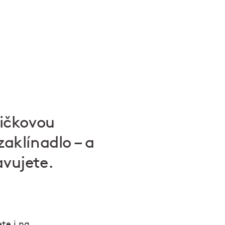
pičkovou
zaklínadlo – a
avujete.
te i na