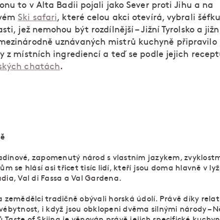
onu to v Alta Badii pojali jako Sever proti Jihu a na
ovém
Ski safari
, které celou akci otevírá, vybrali šéfk
sti, jež nemohou být rozdílnější – Jižní Tyrolsko a jižní 
mezinárodně uznávaných mistrů kuchyně připravilo
y z místních ingrediencí a teď se podle jejich recept
ských chatách
.
ně
 Ladinové, zapomenutý národ s vlastním jazykem, zvyklost
ům se hlásí asi třicet tisíc lidí, kteří jsou doma hlavně v l
dia, Val di Fassa a Val Gardena.
 zemědělci tradičně obývali horská údolí. Právě díky relativ
vébytnost, i když jsou obklopeni dvěma silnými národy – Ně
Taste of Skiing je věnován právě jejich specifické kuchyni