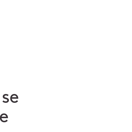
 se
te