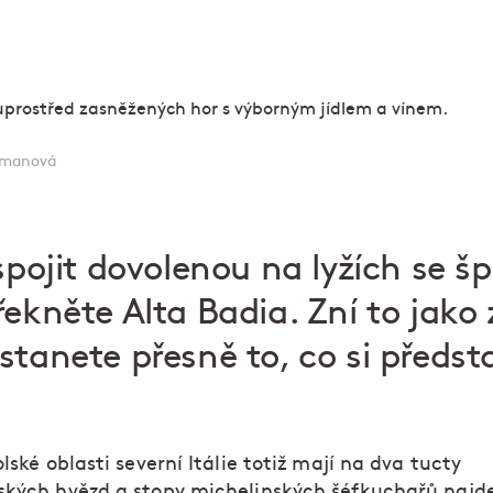
amanová
 spojit dovolenou na lyžích se š
ekněte Alta Badia. Zní to jako 
stanete přesně to, co si předst
olské oblasti severní Itálie totiž mají na dva tucty
ských hvězd a stopy michelinských šéfkuchařů najde