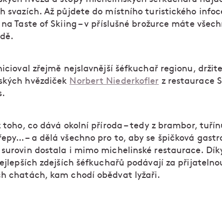
h svazích. Až půjdete do místního turistického infoc
 na Taste of Skiing – v příslušné brožurce máte všec
dě.
nicioval zřejmě nejslavnější šéfkuchař regionu, držit
ských hvězdiček
Norbert Niederkofler
z restaurace S
s.
z toho, co dává okolní příroda – tedy z brambor, tuřín
řepy… – a dělá všechno pro to, aby se špičková gast
 surovin dostala i mimo michelinské restaurace. Dí
nejlepších zdejších šéfkuchařů podávají za přijatelno
ch chatách, kam chodí obědvat lyžaři.