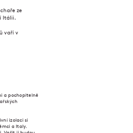
uchaře ze
Itálii.
ů vaří v
mi a pochopitelně
yžařských
ní izolaci si
mci a Italy.
. Vařit ji budou