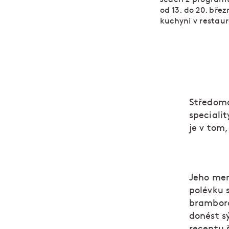
od 13. do 20. bř
kuchyni v restau
Středomo
specialit
je v tom,
Jeho men
polévku 
bramboro
donést s
receptu 