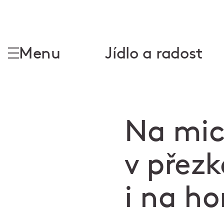
Menu
Jídlo a radost
Na mich
v přez
i na ho