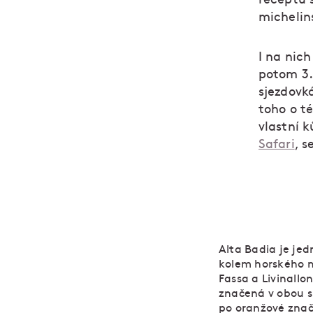
michelin
I na nich
potom 3.
sjezdovk
toho o t
vlastní k
Safari
, s
Alta Badia je jed
kolem horského ma
Fassa a Livinallo
značená v obou s
po oranžové značc