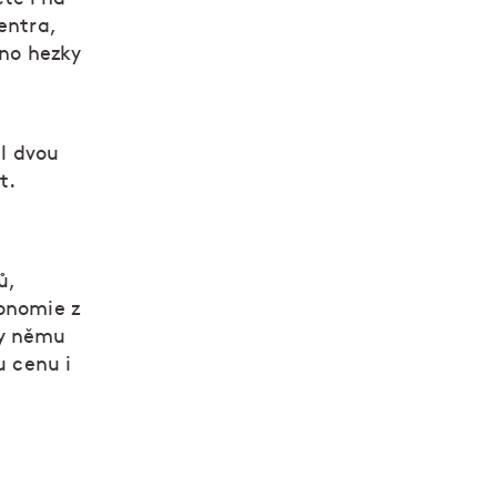
entra,
hno hezky
el dvou
t.
ů,
ronomie z
ky němu
u cenu i