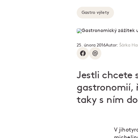
Gastro výlety
25. února 2016
Autor:
Šárka H
Jestli chcete
gastronomií, ř
taky s ním do
V jihotyr
michelin