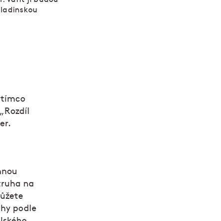
 ladinskou
atímco
 „Rozdíl
er.
nnou
truha na
můžete
chy podle
alského