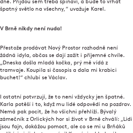
dně. Přijdou sem třeba špinaví, a bude to vrhat
špatný světlo na všechny,“ uvažuje Karel.
V Brně nikdy není nuda!
Přestože prodávat Nový Prostor rozhodně není
žádná idyla, občas se dají zažít i příjemné chvíle.
„Dneska došla mladá kočka, prý mě vídá z
tramvaje. Koupila si časopis a dala mi krabici
buchet!“ chlubí se Václav.
I ostatní potvrzují, že to není vždycky jen špatné.
Karla potěší i to, když mu lidé odpovědí na pozdrav.
Nemá pak pocit, že ho všichni přehlíží. Bývalý
zámečník z Orlických hor si život v Brně chválí: „Lidi
jsou fajn, dokážou pomoct, ale co se mi u Brňáků