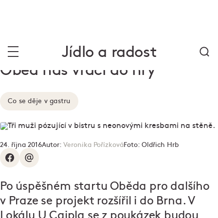
Jídlo a radost
Oběd nás vrací do hry
Co se děje v gastru
24. října 2016
Autor:
Veronika Pořízková
Foto:
Oldřich Hrb
Po úspěšném startu Oběda pro dalšího
v Praze se projekt rozšířil i do Brna. V
Lokálu U Caipla se z poukázek budou