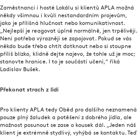
Zaměstnanci i hosté Lokálu si klientů APLA možná
někdy všimnou i kvůli nestandardním projevům,
jako je přílišná hlučnost nebo komunikativnost.
„Nejlepší je reagovat úplně normálně, jen trpělivěji.
Není potřeba výrazněji se zapojovat. Pokud se vás
někdo bude třeba chtít dotknout nebo si stoupne
příliš blízko, klidně dejte najevo, že tohle už je moc;
stanovte hranice. I to je součástí učení,“ říká
Ladislav Bušek.
Překonat strach z lidí
Pro klienty APLA tedy Oběd pro dalšího neznamená
pouze plný žaludek a potěšení z dobrého jídla, ale
možnost posunout se zase o kousek dál. „Jeden náš
klient je extrémně stydlivý, vyhýbá se kontaktu. Teď