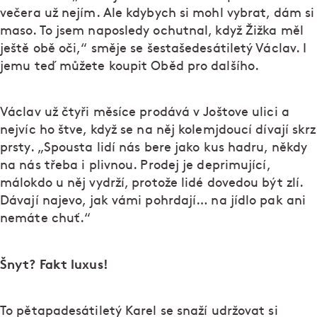
večera už nejím. Ale kdybych si mohl vybrat, dám si
maso. To jsem naposledy ochutnal, když Žižka měl
ještě obě oči,“ směje se šestašedesátiletý Václav. I
jemu teď můžete koupit Oběd pro dalšího.
Václav už čtyři měsíce prodává v Joštove ulici a
nejvíc ho štve, když se na něj kolemjdoucí dívají skrz
prsty. „Spousta lidí nás bere jako kus hadru, někdy
na nás třeba i plivnou. Prodej je deprimující,
málokdo u něj vydrží, protože lidé dovedou být zlí.
Dávají najevo, jak vámi pohrdají… na jídlo pak ani
nemáte chuť.“
Šnyt? Fakt luxus!
To pětapadesátiletý Karel se snaží udržovat si