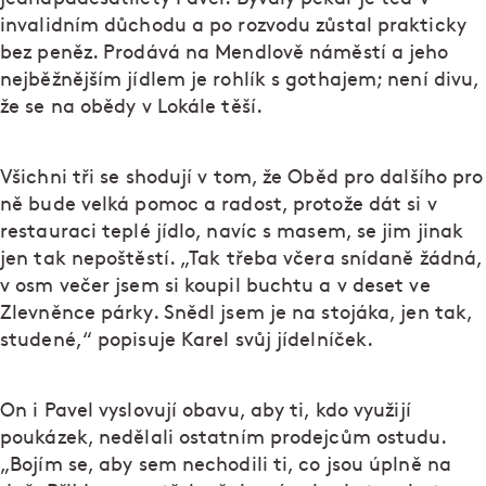
invalidním důchodu a po rozvodu zůstal prakticky
bez peněz. Prodává na Mendlově náměstí a jeho
nejběžnějším jídlem je rohlík s gothajem; není divu,
že se na obědy v Lokále těší.
Všichni tři se shodují v tom, že Oběd pro dalšího pro
ně bude velká pomoc a radost, protože dát si v
restauraci teplé jídlo, navíc s masem, se jim jinak
jen tak nepoštěstí. „Tak třeba včera snídaně žádná,
v osm večer jsem si koupil buchtu a v deset ve
Zlevněnce párky. Snědl jsem je na stojáka, jen tak,
studené,“ popisuje Karel svůj jídelníček.
On i Pavel vyslovují obavu, aby ti, kdo využijí
poukázek, nedělali ostatním prodejcům ostudu.
„Bojím se, aby sem nechodili ti, co jsou úplně na