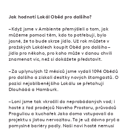
Jak hodnotí Lokál Oběd pro dalšího?
– Když jsme v Ambiente přemýšleli o tom, jak
můžeme pomoci těm, kdo to potřebují, bylo
jasné, že to bude skrze jídlo. Už rok můžete v
pražských Lokálech koupit Oběd pro dalšího –
jídlo pro někoho, pro koho může v danou chvíli
znamenat víc, než si dokážete představit.
– Za uplynulých 12 měsíců jsme vydali 1094 Obědů
pro dalšího a získali desítky nových štamgastů. O
pozici nejoblíbenějšího Lokálu se přetahují
Dlouhááá a Hamburk.
– Loni jsme tak vkročili do neprobádaných vod; i
hosté z řad prodejců Nového Prostoru, průvodců
Pragulicu a kuchařek Jako doma vstupovali do
projektu s jistou nervozitou. Ta je už dávno pryč a
pomyslné bariéry padly. Naši noví hosté nemusí