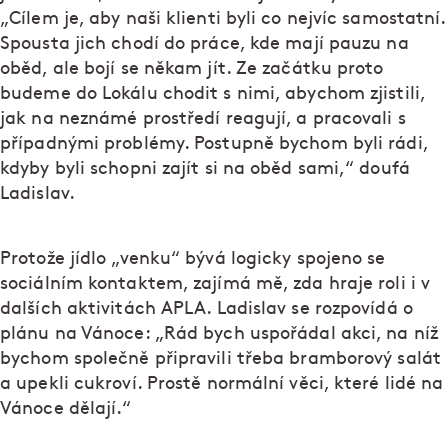
„Cílem je, aby naši klienti byli co nejvíc samostatní.
Spousta jich chodí do práce, kde mají pauzu na
oběd, ale bojí se někam jít. Ze začátku proto
budeme do Lokálu chodit s nimi, abychom zjistili,
jak na neznámé prostředí reagují, a pracovali s
případnými problémy. Postupně bychom byli rádi,
kdyby byli schopni zajít si na oběd sami,“ doufá
Ladislav.
Protože jídlo „venku“ bývá logicky spojeno se
sociálním kontaktem, zajímá mě, zda hraje roli i v
dalších aktivitách APLA. Ladislav se rozpovídá o
plánu na Vánoce: „Rád bych uspořádal akci, na níž
bychom společně připravili třeba bramborový salát
a upekli cukroví. Prostě normální věci, které lidé na
Vánoce dělají.“