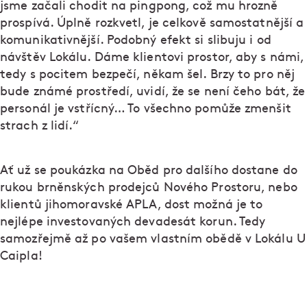
jsme začali chodit na pingpong, což mu hrozně
prospívá. Úplně rozkvetl, je celkově samostatnější a
komunikativnější. Podobný efekt si slibuju i od
návštěv Lokálu. Dáme klientovi prostor, aby s námi,
tedy s pocitem bezpečí, někam šel. Brzy to pro něj
bude známé prostředí, uvidí, že se není čeho bát, že
personál je vstřícný… To všechno pomůže zmenšit
strach z lidí.“
Ať už se poukázka na Oběd pro dalšího dostane do
rukou brněnských prodejců Nového Prostoru, nebo
klientů jihomoravské APLA, dost možná je to
nejlépe investovaných devadesát korun. Tedy
samozřejmě až po vašem vlastním obědě v Lokálu U
Caipla!