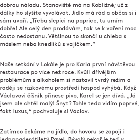
dobrou náladu. Stanoviště má na Kobližné; už z
dálky ho slyšíte vyvolávat. Jídlo má rád a občas si i
sám uvaří. „Třeba slepici na paprice, tu umím
dobře! Ale celý den prodávám, tak se k vaření moc
často nedostanu. Většinou to skončí u chleba s
máslem nebo knedlíků s vajíčkem.“
Naše setkání v Lokále je pro Karla první návštěvou
restaurace po více než roce. Kvůli dřívějším
problémům s alkoholem si nastavil tvrdý režim a
raději se rizikovému prostředí hospod vyhýbá. Když
Václavovi číšník přinese pivo, Karel se jen dívá. „Já
jsem ale chtěl malý! Šnyt? Tohle teda vidím poprvé,
fakt luxus,“ pochvaluje si Václav.
Zatímco čekáme na jídlo, do hovoru se zapojí i
jednapadesátiletý Pavel. Bývalý pekař je teď v