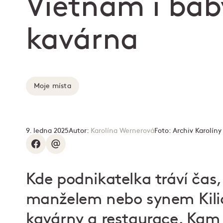
Vietnam i baby
kavárna
Moje místa
9. ledna 2025
Autor:
Karolína Wernerová
Foto:
Archiv Karolín
Kde podnikatelka tráví čas
manželem nebo synem Kilia
kavárny a restaurace. Kam 