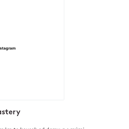
nstagram
astery