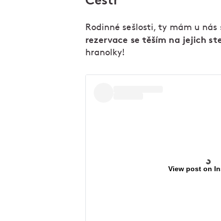
Čestr
Rodinné sešlosti, ty mám u nás
rezervace se těším na jejich st
hranolky!
View post on I