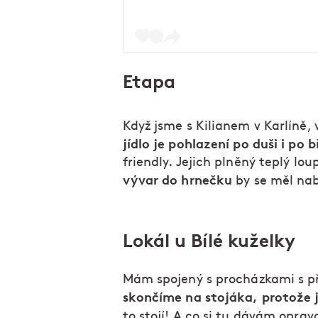
Etapa
Když jsme s Kilianem v Karlíně,
jídlo je pohlazení po duši i po b
friendly. Jejich plněný teplý l
vývar do hrnečku
by se měl nab
Lokál u Bílé kuželky
Mám spojený s procházkami s př
skončíme na stojáka, protože 
to stojí! A co si tu dávám opra