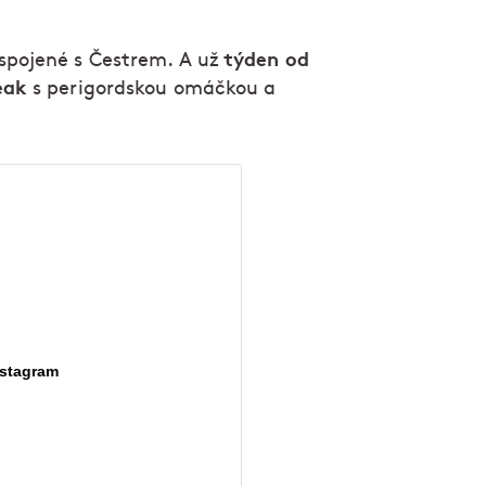
týden od
 spojené s Čestrem. A už
eak
s perigordskou omáčkou a
nstagram