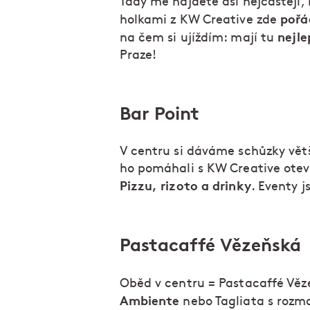
Tady mě najdete asi nejčastěji
pořá
holkami z KW Creative zde
nejl
na čem si ujíždím: mají tu
Praze!
Bar Point
V centru si dáváme schůzky větš
ho pomáhali s KW Creative otevř
Pizzu, rizoto a drinky
. Eventy j
Pastacaffé Vězeňská
Oběd v centru = Pastacaffé Vě
Ambiente
nebo Tagliata s rozm