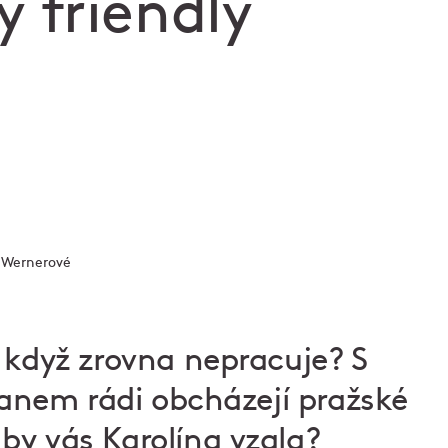
 friendly
y Wernerové
, když zrovna nepracuje? S
nem rádi obcházejí pražské
by vás Karolína vzala?