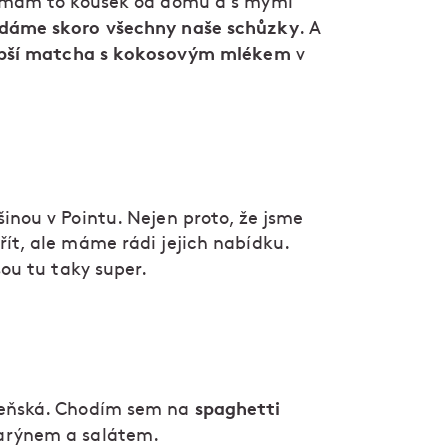
, mám to kousek od domu a s mými
dáme skoro všechny naše schůzky
. A
epší matcha s kokosovým mlékem
v
inou v Pointu. Nejen proto, že jsme
ít, ale máme rádi jejich nabídku.
sou tu taky super.
spaghetti
zeňská. Chodím sem na
arýnem a salátem.