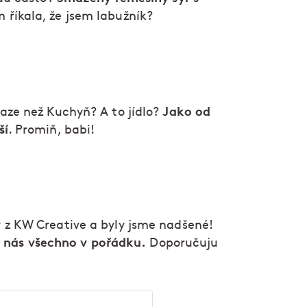
m říkala, že jsem labužník?
Jako od
aze než Kuchyň? A to jídlo?
ší
. Promiň, babi!
 z KW Creative a byly jsme nadšené!
 nás všechno v pořádku.
Doporučuju