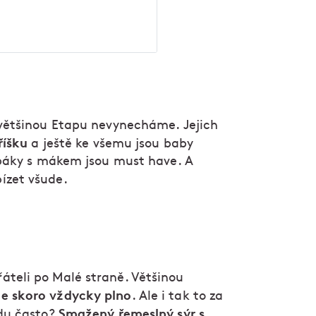
 většinou Etapu nevynecháme. Jejich
říšku
a ještě ke všemu jsou baby
oupáky s mákem jsou must have. A
ízet všude.
áteli po Malé straně. Většinou
je skoro vždycky plno
. Ale i tak to za
Smažený řemeslný sýr s
vdu často?