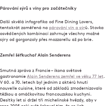
Párování sýrů s víny pro začátečníky
Další skvělá infografika od Fine Dining Lovers,
tentokrát zaměřená na
párování vín a sýr
ů. Stovka
osvědčených kombinací zahrnuje všechny možné
sýry od gorgonzoly přes mozzarellu až po brie.
Zemřel šéfkuchař Alain Senderens
Smutná zpráva z Francie – ikona světové
gastronomie
Alain Senderens zemřel ve věku 77 let
.
V 60. a 70. letech byl jedním z aktérů hnutí
nouvelle cuisine, které od základů zmodernizovalo
těžkou a omáčkovitou francouzskou kuchyni.
Desítky let si držel tři michelinské hvězdy, aby v