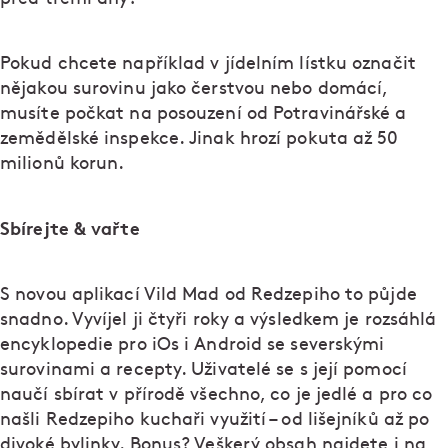
Pokud chcete například v jídelním lístku označit
nějakou surovinu jako čerstvou nebo domácí,
musíte počkat na posouzení od Potravinářské a
zemědělské inspekce. Jinak hrozí pokuta až 50
milionů korun.
Sbírejte & vařte
S novou aplikací Vild Mad od Redzepiho to půjde
snadno. Vyvíjel ji čtyři roky a výsledkem je rozsáhlá
encyklopedie pro iOs i Android se severskými
surovinami a recepty. Uživatelé se s její pomocí
naučí sbírat v přírodě všechno, co je jedlé a pro co
našli Redzepiho kuchaři využití – od lišejníků až po
divoké bylinky. Bonus? Veškerý obsah najdete i na