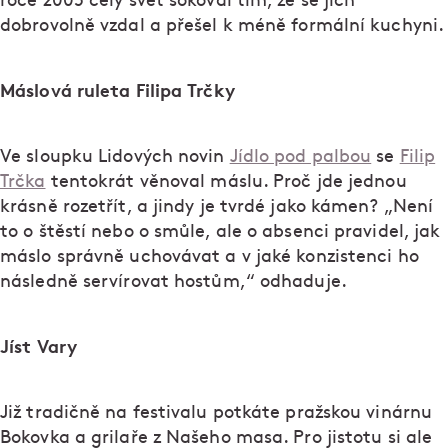
roce 2005 celý svět šokoval tím, že se jich
dobrovolně vzdal a přešel k méně formální kuchyni.
Máslová ruleta Filipa Trčky
Ve sloupku Lidových novin
Jídlo pod palbou
se
Filip
Trčka
tentokrát věnoval máslu. Proč jde jednou
krásně rozetřít, a jindy je tvrdé jako kámen? „Není
to o štěstí nebo o smůle, ale o absenci pravidel, jak
máslo správně uchovávat a v jaké konzistenci ho
následně servírovat hostům,“ odhaduje.
Jíst Vary
Již tradičně na festivalu potkáte pražskou vinárnu
Bokovka a grilaře z Našeho masa. Pro jistotu si ale