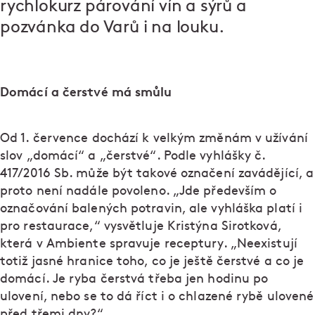
rychlokurz párování vín a sýrů a
pozvánka do Varů i na louku.
Domácí a čerstvé má smůlu
Od 1. července dochází k velkým změnám v užívání
slov „domácí“ a „čerstvé“. Podle vyhlášky č.
417/2016 Sb. může být takové označení zavádějící, a
proto není nadále povoleno. „Jde především o
označování balených potravin, ale vyhláška platí i
pro restaurace,“ vysvětluje Kristýna Sirotková,
která v Ambiente spravuje receptury. „Neexistují
totiž jasné hranice toho, co je ještě čerstvé a co je
domácí. Je ryba čerstvá třeba jen hodinu po
ulovení, nebo se to dá říct i o chlazené rybě ulovené
před třemi dny?“