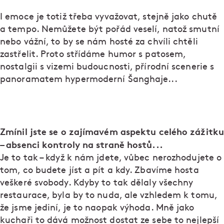
I emoce je totiž třeba vyvažovat, stejně jako chutě
a tempo. Nemůžete být pořád veselí, natož smutní
nebo vážní, to by se nám hosté za chvíli chtěli
zastřelit. Proto střídáme humor s patosem,
nostalgii s vizemi budoucnosti, přírodní scenerie s
panoramatem hypermoderní Šanghaje...
Zmínil jste se o zajímavém aspektu celého zážitku
– absenci kontroly na straně hostů...
Je to tak – když k nám jdete, vůbec nerozhodujete o
tom, co budete jíst a pít a kdy. Zbavíme hosta
veškeré svobody. Kdyby to tak dělaly všechny
restaurace, byla by to nuda, ale vzhledem k tomu,
že jsme jediní, je to naopak výhoda. Mně jako
kuchaři to dává možnost dostat ze sebe to nejlepší