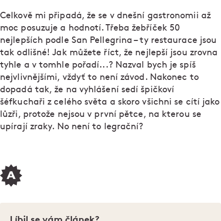
Celkově mi připadá, že se v dnešní gastronomii až
moc posuzuje a hodnotí. Třeba žebříček 50
nejlepších podle San Pellegrina – ty restaurace jsou
tak odlišné! Jak můžete říct, že nejlepší jsou zrovna
tyhle a v tomhle pořadí...? Nazval bych je spíš
nejvlivnějšími, vždyť to není závod. Nakonec to
dopadá tak, že na vyhlášení sedí špičkoví
šéfkuchaři z celého světa a skoro všichni se cítí jako
lůzři, protože nejsou v první pětce, na kterou se
upírají zraky. No není to legrační?
Líbil se vám článek?