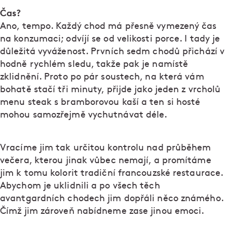
Čas?
Ano, tempo. Každý chod má přesně vymezený čas
na konzumaci; odvíjí se od velikosti porce. I tady je
důležitá vyváženost. Prvních sedm chodů přichází v
hodně rychlém sledu, takže pak je namístě
zklidnění. Proto po pár soustech, na která vám
bohatě stačí tři minuty, přijde jako jeden z vrcholů
menu steak s bramborovou kaší a ten si hosté
mohou samozřejmě vychutnávat déle.
Vracíme jim tak určitou kontrolu nad průběhem
večera, kterou jinak vůbec nemají, a promítáme
jim k tomu kolorit tradiční francouzské restaurace.
Abychom je uklidnili a po všech těch
avantgardních chodech jim dopřáli něco známého.
Čímž jim zároveň nabídneme zase jinou emoci.