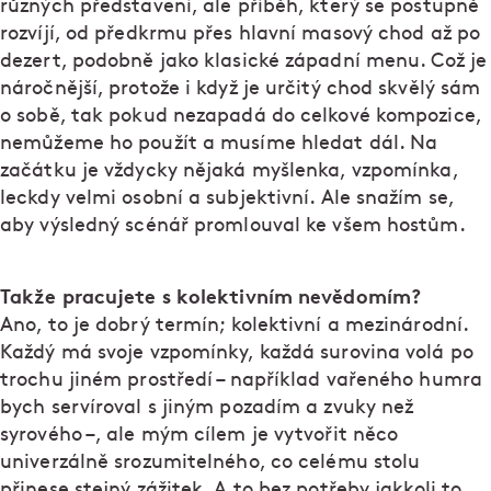
různých představení, ale příběh, který se postupně
rozvíjí, od předkrmu přes hlavní masový chod až po
dezert, podobně jako klasické západní menu. Což je
náročnější, protože i když je určitý chod skvělý sám
o sobě, tak pokud nezapadá do celkové kompozice,
nemůžeme ho použít a musíme hledat dál. Na
začátku je vždycky nějaká myšlenka, vzpomínka,
leckdy velmi osobní a subjektivní. Ale snažím se,
aby výsledný scénář promlouval ke všem hostům.
Takže pracujete s kolektivním nevědomím?
Ano, to je dobrý termín; kolektivní a mezinárodní.
Každý má svoje vzpomínky, každá surovina volá po
trochu jiném prostředí – například vařeného humra
bych servíroval s jiným pozadím a zvuky než
syrového –, ale mým cílem je vytvořit něco
univerzálně srozumitelného, co celému stolu
přinese stejný zážitek. A to bez potřeby jakkoli to