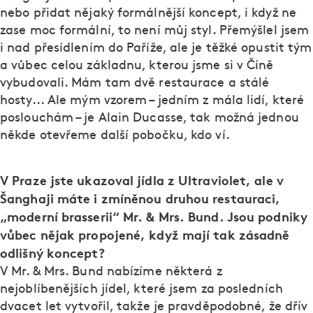
nebo přidat nějaký formálnější koncept, i když ne
zase moc formální, to není můj styl. Přemýšlel jsem
i nad přesídlením do Paříže, ale je těžké opustit tým
a vůbec celou základnu, kterou jsme si v Číně
vybudovali. Mám tam dvě restaurace a stálé
hosty... Ale mým vzorem – jedním z mála lidí, které
poslouchám – je Alain Ducasse, tak možná jednou
někde otevřeme další pobočku, kdo ví.
V Praze jste ukazoval jídla z Ultraviolet, ale v
Šanghaji máte i zmíněnou druhou restauraci,
„moderní brasserii“ Mr. & Mrs. Bund. Jsou podniky
vůbec nějak propojené, když mají tak zásadně
odlišný koncept?
V Mr. & Mrs. Bund nabízíme některá z
nejoblíbenějších jídel, které jsem za posledních
dvacet let vytvořil, takže je pravděpodobné, že dřív