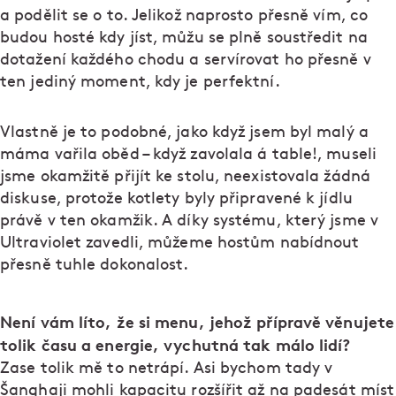
a podělit se o to. Jelikož naprosto přesně vím, co
budou hosté kdy jíst, můžu se plně soustředit na
dotažení každého chodu a servírovat ho přesně v
ten jediný moment, kdy je perfektní.
Vlastně je to podobné, jako když jsem byl malý a
máma vařila oběd – když zavolala á table!, museli
jsme okamžitě přijít ke stolu, neexistovala žádná
diskuse, protože kotlety byly připravené k jídlu
právě v ten okamžik. A díky systému, který jsme v
Ultraviolet zavedli, můžeme hostům nabídnout
přesně tuhle dokonalost.
Není vám líto, že si menu, jehož přípravě věnujete
tolik času a energie, vychutná tak málo lidí?
Zase tolik mě to netrápí. Asi bychom tady v
Šanghaji mohli kapacitu rozšířit až na padesát míst