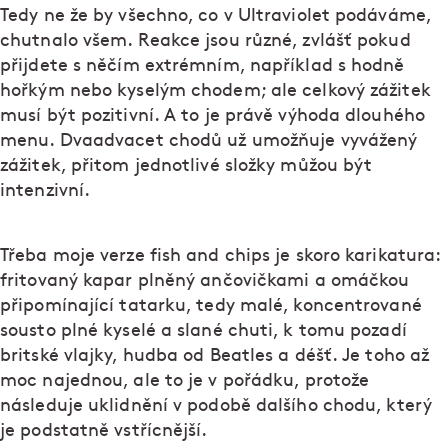
Tedy ne že by všechno, co v Ultraviolet podáváme,
chutnalo všem. Reakce jsou různé, zvlášť pokud
přijdete s něčím extrémním, například s hodně
hořkým nebo kyselým chodem; ale celkový zážitek
musí být pozitivní. A to je právě výhoda dlouhého
menu. Dvaadvacet chodů už umožňuje vyvážený
zážitek, přitom jednotlivé složky můžou být
intenzivní.
Třeba moje verze fish and chips je skoro karikatura:
fritovaný kapar plněný ančovičkami a omáčkou
připomínající tatarku, tedy malé, koncentrované
sousto plné kyselé a slané chuti, k tomu pozadí
britské vlajky, hudba od Beatles a déšť. Je toho až
moc najednou, ale to je v pořádku, protože
následuje uklidnění v podobě dalšího chodu, který
je podstatně vstřícnější.