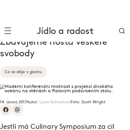
Jídlo a radost
Zbavujeme hosta veškeré
svobody
Co se děje v gastru
14. února 2017
Autor:
Lucie Kohoutová
Foto:
Scott Wright
Jestli má Culinary Symposium za cíl