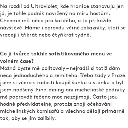
Na rozdíl od Ultraviolet, kde hranice stanovuju jen
já, je tohle podnik navržený na míru hostům.
Chceme mít něco pro každého, a to při každé
návštěvě. Máme i opravdu věrné zákazníky, kteří se
vracejí i třikrát nebo čtyřikrát týdně.
Co jí tvůrce takhle sofistikovaného menu ve
volném čase?
Možná byste mě politovaly – nejradši si totiž dám
něco jednoduchého a zemitého. Třeba tady v Praze
jsem si včera s radostí koupil šunku u stánku a byl
jsem nadšený. Fine-dining ani michelinské podniky
mě popravdě řečeno moc nezajímají. Často jsou
hodně předvídatelné, protože znají očekávání
michelinských komisařů a všechno dělají primárně
tak, aby se jim zalíbily.