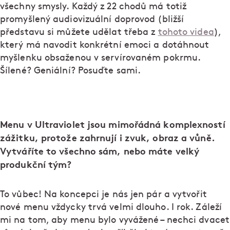
všechny smysly. Každý z 22 chodů má totiž
promyšlený audiovizuální doprovod (bližší
představu si můžete udělat třeba z
tohoto videa
),
který má navodit konkrétní emoci a dotáhnout
myšlenku obsaženou v servírovaném pokrmu.
Šílené? Geniální? Posuďte sami.
Menu v Ultraviolet jsou mimořádná komplexností
zážitku, protože zahrnují i zvuk, obraz a vůně.
Vytváříte to všechno sám, nebo máte velký
produkční tým?
To vůbec! Na koncepci je nás jen pár a vytvořit
nové menu vždycky trvá velmi dlouho. I rok. Záleží
mi na tom, aby menu bylo vyvážené – nechci dvacet