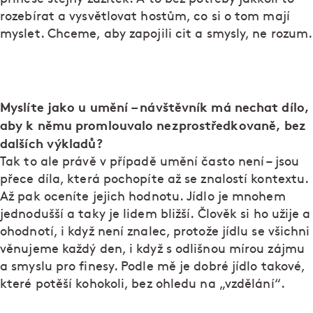
rozebírat a vysvětlovat hostům, co si o tom mají
myslet. Chceme, aby zapojili cit a smysly, ne rozum.
Myslíte jako u umění – návštěvník má nechat dílo,
aby k němu promlouvalo nezprostředkovaně, bez
dalších výkladů?
Tak to ale právě v případě umění často není – jsou
přece díla, která pochopíte až se znalostí kontextu.
Až pak oceníte jejich hodnotu. Jídlo je mnohem
jednodušší a taky je lidem bližší. Člověk si ho užije a
ohodnotí, i když není znalec, protože jídlu se všichni
věnujeme každý den, i když s odlišnou mírou zájmu
a smyslu pro finesy. Podle mě je dobré jídlo takové,
které potěší kohokoli, bez ohledu na „vzdělání“.