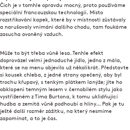
Čich je v tomhle opravdu mocný, proto používáme
speciální francouzskou technologii. Místo
rozstřikování kapek, které by v místnosti zůstávaly
a narušovaly vnímání dalšího chodu, tam foukáme
zasucha ovoněný vzduch.
Může to být třeba vůně lesa. Tenhle efekt
doprovázel velmi jednoduché jídlo, jedno z mála,
které se na menu objevilo už několikrát. Představte
si kousek chleba, z jedné strany opečený, aby byl
trochu křupavý, s tenkým plátkem lanýže; jíte ho
obklopeni temným lesem v černobílém stylu jako
vystřiženém z Tima Burtona, k tomu uklidňující
hudba a zemitá vůně podhoubí a hlíny… Pak je tu
ještě další rozměr zážitku, na který nesmíme
zapomínat, a to je čas.