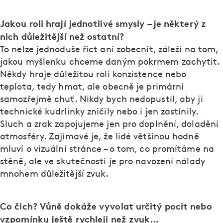
Jakou roli hrají jednotlivé smysly – je některý z
nich důležitější než ostatní?
To nelze jednoduše říct ani zobecnit, záleží na tom,
jakou myšlenku chceme daným pokrmem zachytit.
Někdy hraje důležitou roli konzistence nebo
teplota, tedy hmat, ale obecně je primární
samozřejmě chuť. Nikdy bych nedopustil, aby ji
technické kudrlinky zničily nebo i jen zastínily.
Sluch a zrak zapojujeme jen pro doplnění, doladění
atmosféry. Zajímavé je, že lidé většinou hodně
mluví o vizuální stránce – o tom, co promítáme na
stěně, ale ve skutečnosti je pro navození nálady
mnohem důležitější zvuk.
Co čich? Vůně dokáže vyvolat určitý pocit nebo
vzpomínku ještě rychleji než zvuk…