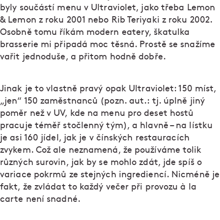
byly součástí menu v Ultraviolet, jako třeba Lemon
& Lemon z roku 2001 nebo Rib Teriyaki z roku 2002.
Osobně tomu říkám modern eatery, škatulka
brasserie mi připadá moc těsná. Prostě se snažíme
vařit jednoduše, a přitom hodně dobře.
Jinak je to vlastně pravý opak Ultraviolet: 150 míst,
„jen“ 150 zaměstnanců (pozn. aut.: tj. úplně jiný
poměr než v UV, kde na menu pro deset hostů
pracuje téměř stočlenný tým), a hlavně – na lístku
je asi 160 jídel, jak je v čínských restauracích
zvykem. Což ale neznamená, že používáme tolik
různých surovin, jak by se mohlo zdát, jde spíš o
variace pokrmů ze stejných ingrediencí. Nicméně je
fakt, že zvládat to každý večer při provozu à la
carte není snadné.