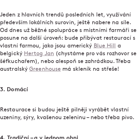
Jeden z hlavních trendů posledních let, využívání
především lokálních surovin, ještě nabere na síle.
Od dnes už běžné spolupráce s místními farmáři se
posune na další úroveň: bude přibývat restaurací s
vlastní farmou, jako jsou americký
Blue Hill
a
belgický
Hertog Jan
(chystáme pro vás rozhovor se
šéfkuchařem), nebo alespoň se zahrádkou. Třeba
australský
Greenhouse
má skleník na střeše!
3. Domácí
Restaurace si budou ještě pilněji vyrábět vlastní
uzeniny, sýry, kvašenou zeleninu – nebo třeba pivo.
4. Tradiční – a v jednom ohni