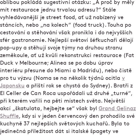
oblibou pokládá sugestivní otázku: „A proč by měly
mít restaurace jednu trvalou adresu?“ Stále
vyhledávanější je street food, ať už nabízený ve
stáncích, nebo „na kolech“ (food truck). Touha po
cestování a stěhování však pronikla i do nejvyšších
sfér gastronomie. Nejlepší světoví šéfkuchaři dělají
pop-upy a stěhují svoje týmy na druhou stranu
zeměkoule, ať už kvůli rekonstrukci restaurace (Fat
Duck v Melbourne; Alinea se po dobu úprav
interiéru přesune do Miami a Madridu), nebo čistě
pro tu výzvu (Noma se na několik týdnů ocitla
v
Japonsku
a příští rok se chystá do Sydney). Bratři z
El Celler de Can Roca uspořádali už druhé „turné“,
při kterém vařili na pěti místech světa. Největší
akcí „škatulata, hejbejte se“ však byl
Grand Gelinaz
Shuffle
, kdy si v jeden červencový den prohodilo své
kuchyně 37 nejlepších světových kuchařů. Byla to
jedinečná příležitost dát si italské špagety ve