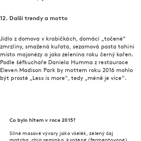
12. Další trendy a motto
Jídlo z domova v krabičkách, domácí „točené“
zmrzliny, smažená kuřata, sezamová pasta tahini
místo majonézy a jako zelenina roku černý kořen.
Podle šéfkuchaře Daniela Humma z restaurace
Eleven Madison Park by mottem roku 2016 mohlo
být prosté „Less is more“, tedy „méně je více“.
Co bylo hitem v roce 2015?
Silné masové vývary jako všelék, zelený čaj
matcha, chia semínka, kvašené (fermentované)