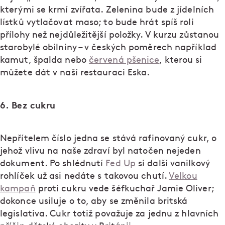
kterými se krmí zvířata. Zelenina bude z jídelních
lístků vytlačovat maso; to bude hrát spíš roli
přílohy než nejdůležitější položky. V kurzu zůstanou
starobylé obilniny – v českých poměrech například
kamut, špalda nebo
červená pšenice
, kterou si
můžete dát v naší restauraci Eska.
6. Bez cukru
Nepřítelem číslo jedna se stává rafinovaný cukr, o
jehož vlivu na naše zdraví byl natočen nejeden
dokument. Po shlédnutí
Fed Up
si další vanilkový
rohlíček už asi nedáte s takovou chutí.
Velkou
kampaň
proti cukru vede šéfkuchař Jamie Oliver;
dokonce usiluje o to, aby se změnila britská
legislativa. Cukr totiž považuje za jednu z hlavních