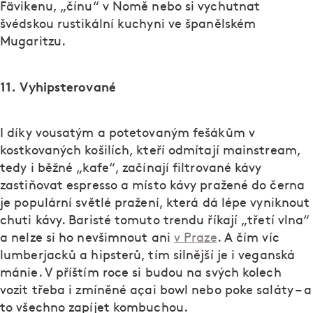
Fävikenu, „čínu“ v Nomě nebo si vychutnat
švédskou rustikální kuchyni ve španělském
Mugaritzu.
11. Vyhipsterované
I díky vousatým a potetovaným fešákům v
kostkovaných košilích, kteří odmítají mainstream,
tedy i běžné „kafe“, začínají filtrované kávy
zastiňovat espresso a místo kávy pražené do černa
je populární světlé pražení, která dá lépe vyniknout
chuti kávy. Baristé tomuto trendu říkají „třetí vlna“
a nelze si ho nevšimnout ani
v Praze
. A čím víc
lumberjacků a hipsterů, tím silnější je i veganská
mánie. V příštím roce si budou na svých kolech
vozit třeba i zmíněné açai bowl nebo poke saláty – a
to všechno zapíjet kombuchou.