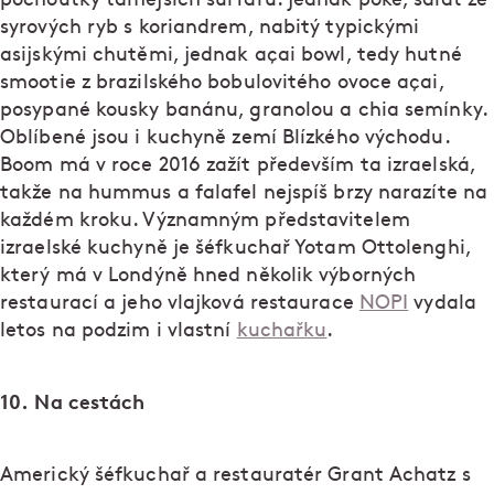
syrových ryb s koriandrem, nabitý typickými
asijskými chutěmi, jednak açai bowl, tedy hutné
smootie z brazilského bobulovitého ovoce açai,
posypané kousky banánu, granolou a chia semínky.
Oblíbené jsou i kuchyně zemí Blízkého východu.
Boom má v roce 2016 zažít především ta izraelská,
takže na hummus a falafel nejspíš brzy narazíte na
každém kroku. Významným představitelem
izraelské kuchyně je šéfkuchař Yotam Ottolenghi,
který má v Londýně hned několik výborných
restaurací a jeho vlajková restaurace
NOPI
vydala
letos na podzim i vlastní
kuchařku
.
10. Na cestách
Americký šéfkuchař a restauratér Grant Achatz s