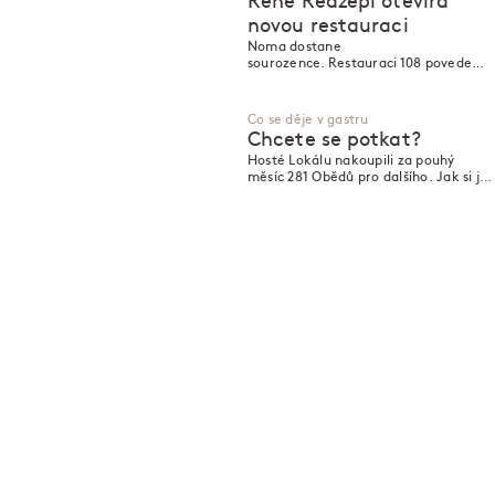
René Redzepi otevírá
novou restauraci
Noma dostane
sourozence. Restauraci 108 povede
šéfkuchař Kristian Baumann. Nový
podnik otevře nedaleko slavné
restaurace na jaře.
Co se děje v gastru
Chcete se potkat?
Hosté Lokálu nakoupili za pouhý
měsíc 281 Obědů pro dalšího. Jak si je
bezdomovci pracující pro Nový
Prostor, Pragulic a Jako doma užili?