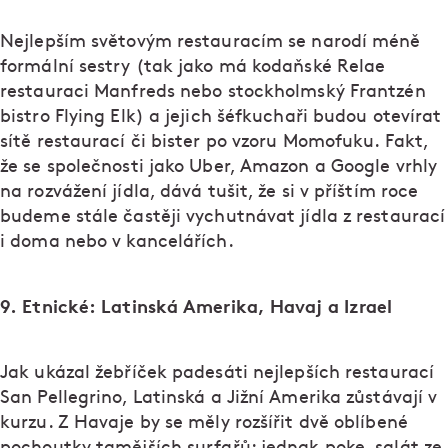
Nejlepším světovým restauracím se narodí méně
formální sestry (tak jako má kodaňské Relae
restauraci Manfreds nebo stockholmský Frantzén
bistro Flying Elk) a jejich šéfkuchaři budou otevírat
sítě restaurací či bister po vzoru Momofuku. Fakt,
že se společnosti jako Uber, Amazon a Google vrhly
na rozvážení jídla, dává tušit, že si v příštím roce
budeme stále častěji vychutnávat jídla z restaurací
i doma nebo v kancelářích.
9. Etnické: Latinská Amerika, Havaj a Izrael
Jak ukázal žebříček padesáti nejlepších restaurací
San Pellegrino, Latinská a Jižní Amerika zůstávají v
kurzu. Z Havaje by se měly rozšířit dvě oblíbené
pochoutky tamějších surfařů: jednak poke, salát ze