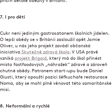
příčin dětské obezity v Británii.
7. I pro děti
Cukr není jediným gastrosatanem školních jídelen.
O lepší obědy se v Británii zasloužil opět Jamie
Oliver, u nás jeho projekt zavádí občanská
iniciativa
Skutečně zdravá škola
. V USA právě
vzniká
projekt Brigaid
, který má do škol přinést
místo fastfoodových „náhražek“ zdravé a zároveň
chutné obědy. Patronem start-upu bude Daniel
Giusti, který opouští pozici šéfkuchaře restaurace
Noma, aby se mohl plně věnovat této samaritánské
misi.
8. Neformální a rychlé