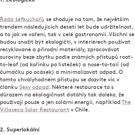
Řada šéfkuchařů
se shoduje na tom, že největším
trendem následujících deseti let bude udržitelnost,
a to jak ve vaření, tak v celé gastronomii. Všichni se
budou snažit být ekologičtí, v interiérech používat
recyklované a přírodní materiály, zpracovávat
suroviny beze zbytku podle známých přístupů root-
to-leaf (od kořínku po lísteček) a nose-to-tail (od
čumáčku po ocásek) a minimalizovat odpad. O
tomto chvályhodném přístupu se dozvíte víc v
článku
Sexy odpad
. Některé restaurace to s
důrazem na ekologičnost dotáhly tak daleko, že
používají pouze a jen solární energii, například
The
Villaseca Solar Restaurant
v Chile
.
2. Superlokální