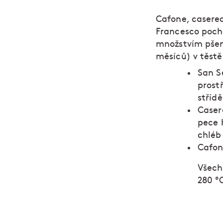
Cafone, caserec
Francesco pochá
množstvím pšeni
měsíců) v těst
San S
prost
střídě
Caser
pece h
chléb
Cafon
Všech
280 º