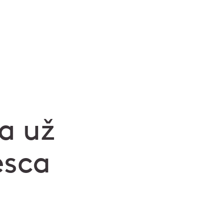
a už
esca