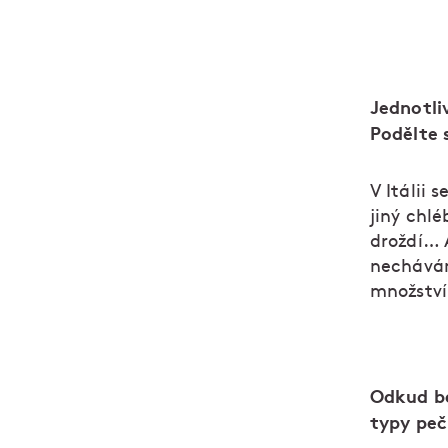
Jednotliv
Podělte 
V Itálii 
jiný chlé
droždí… A
nechávám
množství 
Odkud be
typy peč