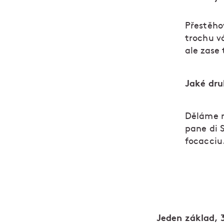
Přestěho
trochu v
ale zase
Jaké dru
Děláme ně
pane di 
focacciu
Jeden základ, 