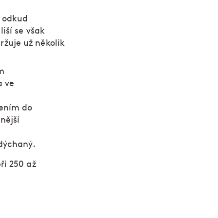
, odkud
iší se však
žuje už několik
ém
a ve
žením do
nější
adýchaný.
ři 250 až