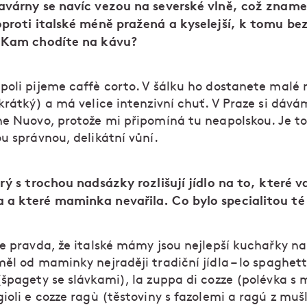
avárny se navíc vezou na severské vlně, což zname
oproti italské méně pražená a kyselejší, k tomu be
 Kam chodíte na kávu?
poli pijeme caffè corto. V šálku ho dostanete malé 
krátký) a má velice intenzivní chuť. V Praze si dává
ne Nuovo, protože mi připomíná tu neapolskou. Je to
u správnou, delikátní vůní.
rý s trochou nadsázky rozlišují jídlo na to, které va
a které maminka nevařila. Co bylo specialitou té 
je pravda, že italské mámy jsou nejlepší kuchařky na
ěl od maminky nejraději tradiční jídla – lo spaghett
(špagety se slávkami), la zuppa di cozze (polévka s 
ioli e cozze ragù (těstoviny s fazolemi a ragú z mušl