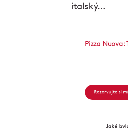
italský…
Pizza Nuova: 
Rezervujte si m
Jaké byl