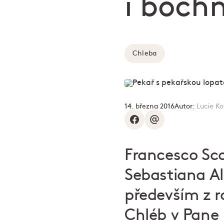
i boch
Chleba
14. března 2016
Autor:
Lucie K
Francesco Sc
Sebastiana Al
především z ro
Chléb v
Pane