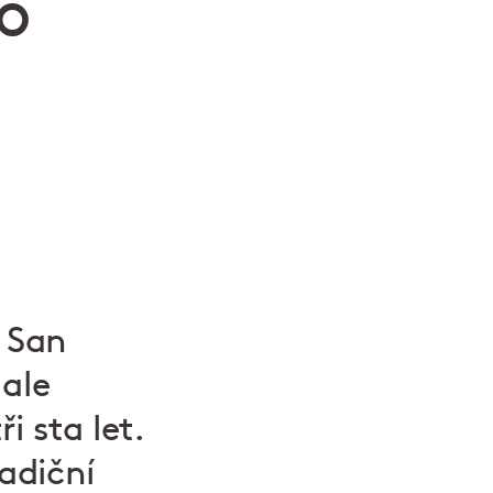
o
 San
 ale
i sta let.
adiční