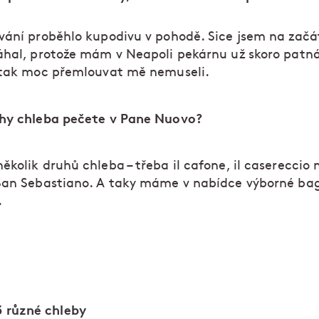
vání proběhlo kupodivu v pohodě. Sice jsem na začá
áhal, protože mám v Neapoli pekárnu už skoro patná
 tak moc přemlouvat mě nemuseli.
hy chleba pečete v Pane Nuovo?
kolik druhů chleba – třeba il cafone, il casereccio
San Sebastiano. A taky máme v nabídce výborné ba
.
3 různé chleby