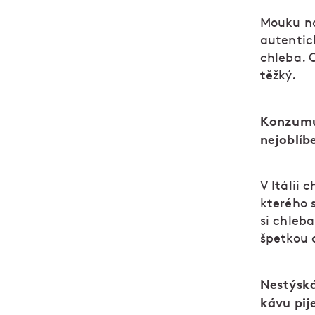
Mouku na
autentick
chleba. 
těžký.
Konzumuj
nejoblíb
V Itálii
kterého 
si chleba
špetkou 
Nestýská
kávu pij