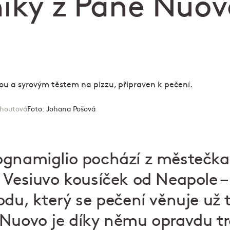
níky z Pane Nuov
ohoutová
Foto:
Johana Pošová
ognamiglio pochází z městečka
 Vesiuvo kousíček od Neapole –
du, který se pečení věnuje už tř
 Nuovo
je díky němu opravdu tr