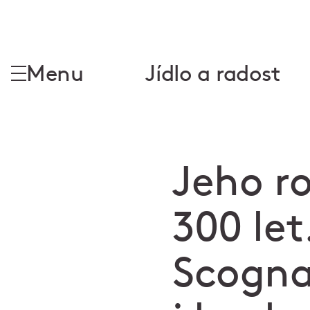
Menu
Jídlo a radost
Jeho r
300 le
Scogna