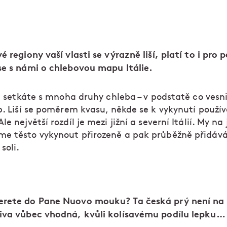
é regiony vaší vlasti se výrazně liší, platí to i pro 
se s námi o chlebovou mapu Itálie.
se setkáte s mnoha druhy chleba – v podstatě co vesni
b. Liší se poměrem kvasu, někde se k vykynutí použí
le největší rozdíl je mezi jižní a severní Itálií. My na 
e těsto vykynout přirozeně a pak průběžně přidáv
soli.
rete do Pane Nuovo mouku? Ta česká prý není na
iva vůbec vhodná, kvůli kolísavému podílu lepku…