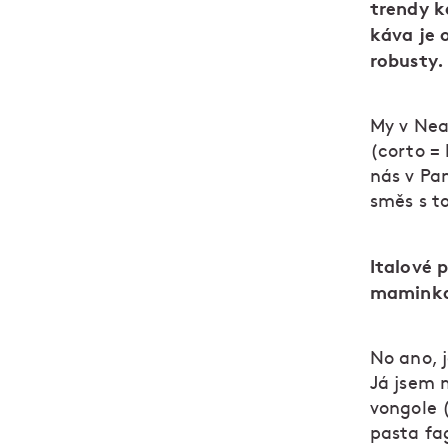
trendy k
káva je 
robusty.
My v Nea
(corto = 
nás v Pa
směs s to
Italové p
maminka 
No ano, 
Já jsem m
vongole 
pasta fag