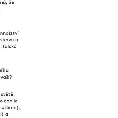
ná, že
z
množství
m kávu u
 italská
řila
vaší?
 světě.
o con le
mušlemi),
í) a