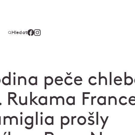
Hledat
odina peče chleb
t. Rukama Franc
miglia prošly