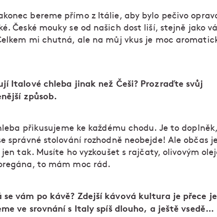
konec bereme přímo z Itálie, aby bylo pečivo oprav
é. České mouky se od našich dost liší, stejně jako v
Celkem mi chutná, ale na můj vkus je moc aromatic
í Italové chleba jinak než Češi? Prozraďte svůj
enější způsob.
 chleba přikusujeme ke každému chodu. Je to doplněk
se správné stolování rozhodně neobejde! Ale občas je
 jen tak. Musíte ho vyzkoušet s rajčaty, olivovým ole
oregána, to mám moc rád.
 se vám po kávě? Zdejší kávová kultura je přece jen
eme ve srovnání s Italy spíš dlouho, a ještě vsedě…