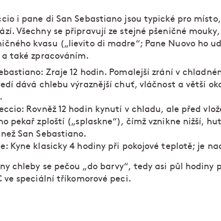
cio i pane di San Sebastiano jsou typické pro místo
zí. Všechny se připravují ze stejné pšeničné mouky, l
čného kvasu („lievito di madre“; Pane Nuovo ho udr
ě a také zpracováním.
ebastiano: Zraje 12 hodin. Pomalejší zrání v chladn
ředí dává chlebu výraznější chuť, vláčnost a větší ok
.
eccio: Rovněž 12 hodin kynutí v chladu, ale před vlo
o pekař zploští („splaskne“), čímž vznikne nižší, hut
 než San Sebastiano.
e: Kyne klasicky 4 hodiny při pokojové teplotě; je n
ny chleby se pečou „do barvy“, tedy asi půl hodiny p
C ve speciální tříkomorové peci.