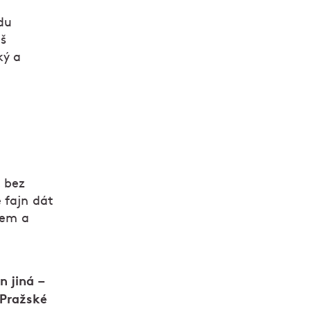
du
áš
ký a
, bez
 fajn dát
jem a
 jiná –
 Pražské