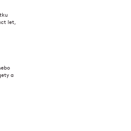
tku
ct let,
 nebo
gety a