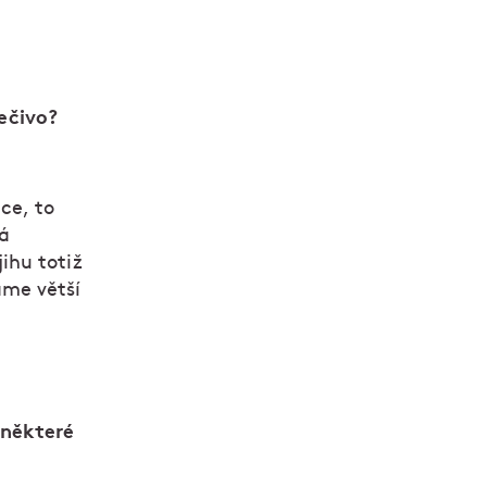
pečivo?
ce, to
vá
jihu totiž
áme větší
 některé