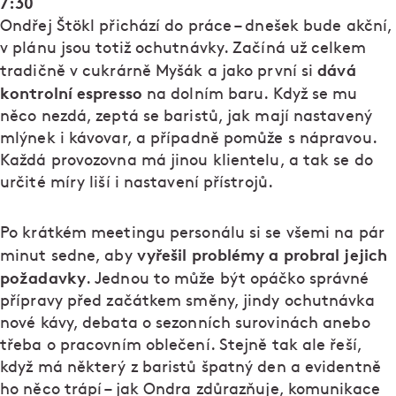
7:30
Ondřej Štökl přichází do práce – dnešek bude akční,
v plánu jsou totiž ochutnávky. Začíná už celkem
dává
tradičně v cukrárně Myšák a jako první si
kontrolní espresso
na dolním baru. Když se mu
něco nezdá, zeptá se baristů, jak mají nastavený
mlýnek i kávovar, a případně pomůže s nápravou.
Každá provozovna má jinou klientelu, a tak se do
určité míry liší i nastavení přístrojů.
Po krátkém meetingu personálu si se všemi na pár
vyřešil problémy a probral jejich
minut sedne, aby
požadavky
. Jednou to může být opáčko správné
přípravy před začátkem směny, jindy ochutnávka
nové kávy, debata o sezonních surovinách anebo
třeba o pracovním oblečení. Stejně tak ale řeší,
když má některý z baristů špatný den a evidentně
ho něco trápí – jak Ondra zdůrazňuje, komunikace