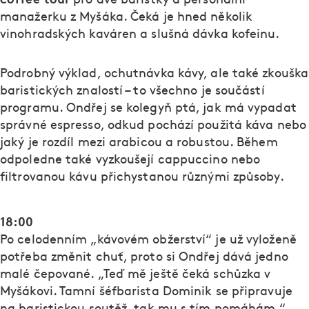
manažerku z Myšáka. Čeká je hned několik
vinohradských kaváren a slušná dávka kofeinu.
Podrobný výklad, ochutnávka kávy, ale také zkouška
baristických znalostí – to všechno je součástí
programu. Ondřej se kolegyň ptá, jak má vypadat
správné espresso, odkud pochází použitá káva nebo
jaký je rozdíl mezi arabicou a robustou. Během
odpoledne také vyzkoušejí cappuccino nebo
filtrovanou kávu přichystanou různými způsoby.
18:00
Po celodenním „kávovém obžerství“ je už vyloženě
potřeba změnit chuť, proto si Ondřej dává jedno
malé čepované. „Teď mě ještě čeká schůzka v
Myšákovi. Tamní šéfbarista Dominik se připravuje
na baristickou soutěž, tak mu s tím pomáhám,“