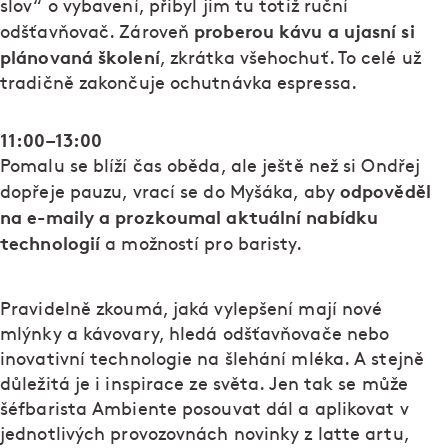
slov“ o vybavení, přibyl jim tu totiž ruční
proberou kávu a ujasní si
odšťavňovač. Zároveň
plánovaná školení
, zkrátka všehochuť. To celé už
tradičně zakončuje ochutnávka espressa.
11:00–13:00
Pomalu se blíží čas oběda, ale ještě než si Ondřej
odpověděl
dopřeje pauzu, vrací se do Myšáka, aby
na e-maily a prozkoumal aktuální nabídku
technologií
a možností pro baristy.
Pravidelně zkoumá, jaká vylepšení mají nové
mlýnky a kávovary, hledá odšťavňovače nebo
inovativní technologie na šlehání mléka. A stejně
důležitá je i inspirace ze světa. Jen tak se může
šéfbarista Ambiente posouvat dál a aplikovat v
jednotlivých provozovnách novinky z latte artu,