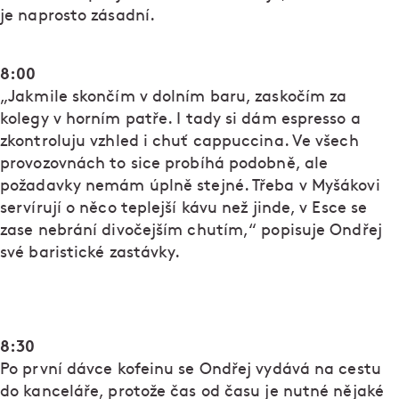
je naprosto zásadní.
8:00
„Jakmile skončím v dolním baru, zaskočím za
kolegy v horním patře. I tady si dám espresso a
zkontroluju vzhled i chuť cappuccina. Ve všech
provozovnách to sice probíhá podobně, ale
požadavky nemám úplně stejné. Třeba v Myšákovi
servírují o něco teplejší kávu než jinde, v Esce se
zase nebrání divočejším chutím,“ popisuje Ondřej
své baristické zastávky.
8:30
Po první dávce kofeinu se Ondřej vydává na cestu
do kanceláře, protože čas od času je nutné nějaké