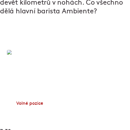
devět kilometrů v nohách. Co všechno
dělá hlavní barista Ambiente?
Zapoj se!
Dělá vám radost dobré jídlo, skvělá parta lidí a
úsměv na tváři hosta? Zamiřte na web Zapoj se a
začněte pracovat v některém z podniků Ambiente.
Volné pozice