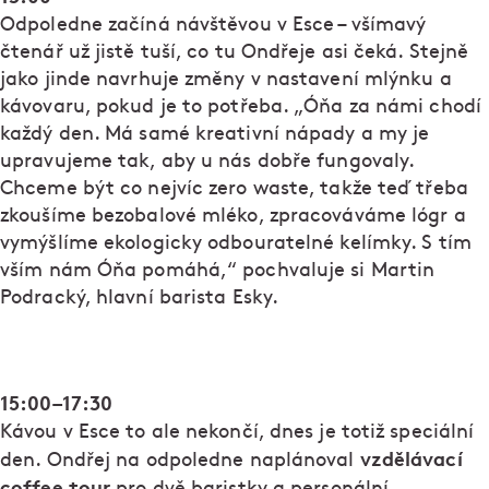
Odpoledne začíná návštěvou v Esce – všímavý
čtenář už jistě tuší, co tu Ondřeje asi čeká. Stejně
jako jinde navrhuje změny v nastavení mlýnku a
kávovaru, pokud je to potřeba. „Óňa za námi chodí
každý den. Má samé kreativní nápady a my je
upravujeme tak, aby u nás dobře fungovaly.
Chceme být co nejvíc zero waste, takže teď třeba
zkoušíme bezobalové mléko, zpracováváme lógr a
vymýšlíme ekologicky odbouratelné kelímky. S tím
vším nám Óňa pomáhá,“ pochvaluje si Martin
Podracký, hlavní barista Esky.
15:00–17:30
Kávou v Esce to ale nekončí, dnes je totiž speciální
vzdělávací
den. Ondřej na odpoledne naplánoval
coffee tour
pro dvě baristky a personální