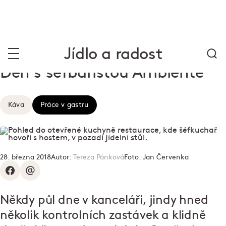
Jídlo a radost
Den s šéfbaristou Ambiente
Káva
Práce v gastru
28. března 2018
Autor:
Tereza Pánková
Foto:
Jan Červenka
Někdy půl dne v kanceláři, jindy hned
několik kontrolních zastávek a klidně