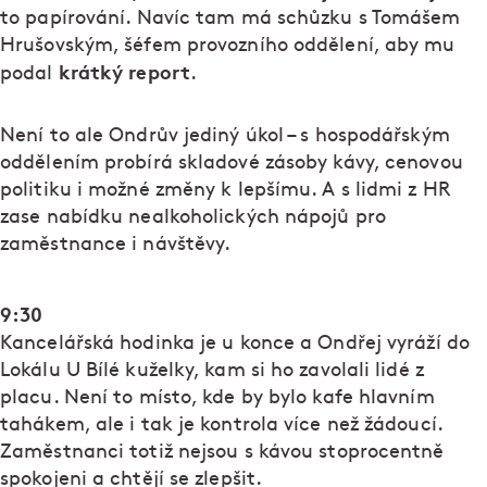
to papírování. Navíc tam má schůzku s Tomášem
Hrušovským, šéfem provozního oddělení, aby mu
krátký report
podal
.
Není to ale Ondrův jediný úkol – s hospodářským
oddělením probírá skladové zásoby kávy, cenovou
politiku i možné změny k lepšímu. A s lidmi z HR
zase nabídku nealkoholických nápojů pro
zaměstnance i návštěvy.
9:30
Kancelářská hodinka je u konce a Ondřej vyráží do
Lokálu U Bílé kuželky, kam si ho zavolali lidé z
placu. Není to místo, kde by bylo kafe hlavním
tahákem, ale i tak je kontrola více než žádoucí.
Zaměstnanci totiž nejsou s kávou stoprocentně
spokojeni a chtějí se zlepšit.