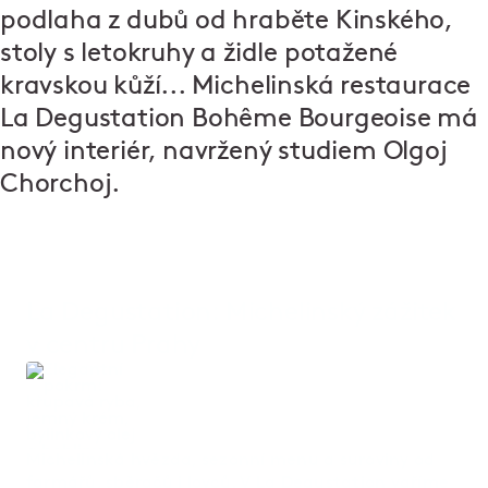
podlaha z dubů od hraběte Kinského,
stoly s letokruhy a židle potažené
kravskou kůží... Michelinská restaurace
La Degustation Bohême Bourgeoise má
nový interiér, navržený studiem Olgoj
Chorchoj.
La Degustation: Michelinský zážitek
v centru Prahy
Michelinská hvězda, sezonní menu a suroviny od
farmářů, sběračů i lovců. V
La Degustation
vaříme