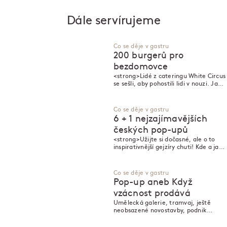
Dále servírujeme
Co se děje v gastru
200 burgerů pro
bezdomovce
<strong>Lidé z cateringu White Circus
se sešli, aby pohostili lidi v nouzi. Jak –
a proč?
Co se děje v gastru
6 + 1 nejzajímavějších
českých pop-upů
<strong>Užijte si dočasné, ale o to
inspirativnější gejzíry chuti! Kde a jak?
</strong> <strong>
Co se děje v gastru
Pop-up aneb Když
vzácnost prodává
Umělecká galerie, tramvaj, ještě
neobsazené novostavby, podnik
někoho jiného i vlastní domov: celý
svět se může stát restaurací, když