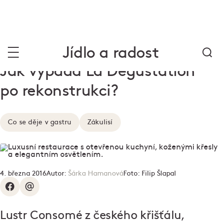
Jídlo a radost
Jak vypadá La Degustation
po rekonstrukci?
Co se děje v gastru
Zákulisí
4. března 2016
Autor:
Šárka Hamanová
Foto:
Filip Šlapal
Lustr Consomé z českého křišťálu,