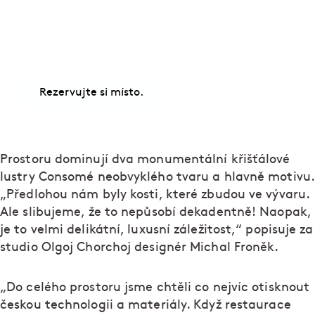
tak, aby každá ingredience vynikla. K jídlům
párujeme vína i kreativní nealko nápoje. Objevte
tradiční kuchyni v nové podobě a užijte si
nezapomenutelný gastrozážitek.
Rezervujte si místo.
Prostoru dominují dva monumentální křišťálové
lustry Consomé neobvyklého tvaru a hlavně motivu.
„Předlohou nám byly kosti, které zbudou ve vývaru.
Ale slibujeme, že to nepůsobí dekadentně! Naopak,
je to velmi delikátní, luxusní záležitost,“ popisuje za
studio Olgoj Chorchoj designér Michal Froněk.
„Do celého prostoru jsme chtěli co nejvíc otisknout
českou technologii a materiály. Když restaurace