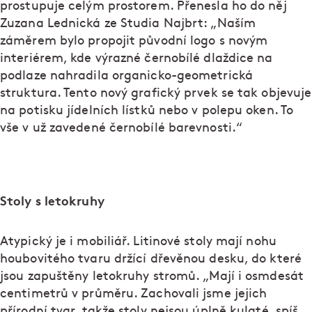
prostupuje celým prostorem. Přenesla ho do něj
Zuzana Lednická ze Studia Najbrt: „Naším
záměrem bylo propojit původní logo s novým
interiérem, kde výrazné černobílé dlaždice na
podlaze nahradila organicko-geometrická
struktura. Tento nový grafický prvek se tak objevuje
na potisku jídelních lístků nebo v polepu oken. To
vše v už zavedené černobílé barevnosti.“
Stoly s letokruhy
Atypický je i mobiliář. Litinové stoly mají nohu
houbovitého tvaru držící dřevěnou desku, do které
jsou zapuštěny letokruhy stromů. „Mají i osmdesát
centimetrů v průměru. Zachovali jsme jejich
přírodní tvar, takže stoly nejsou úplně kulaté, spíš