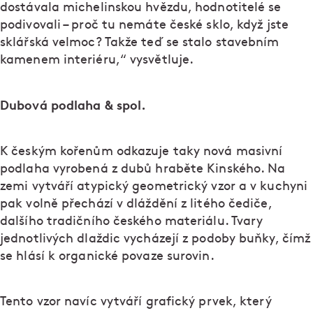
dostávala michelinskou hvězdu, hodnotitelé se
podivovali – proč tu nemáte české sklo, když jste
sklářská velmoc? Takže teď se stalo stavebním
kamenem interiéru,“ vysvětluje.
Dubová podlaha & spol.
K českým kořenům odkazuje taky nová masivní
podlaha vyrobená z dubů hraběte Kinského. Na
zemi vytváří atypický geometrický vzor a v kuchyni
pak volně přechází v dláždění z litého čediče,
dalšího tradičního českého materiálu. Tvary
jednotlivých dlaždic vycházejí z podoby buňky, čímž
se hlásí k organické povaze surovin.
Tento vzor navíc vytváří grafický prvek, který