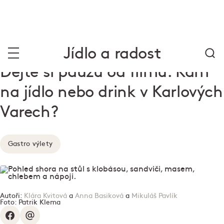
Jídlo a radost
Dejte si pauzu od filmů. Kam
na jídlo nebo drink v Karlových
Varech?
Gastro výlety
Autoři:
Klára Kvitová
a
Anna Basiková
a
Mikuláš Pavlík
Foto:
Patrik Klema