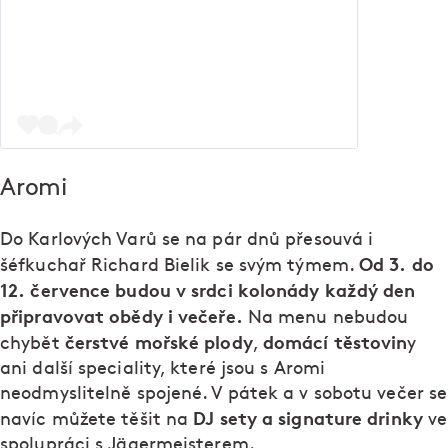
Aromi
Do Karlových Varů se na pár dnů přesouvá i
Od 3. do
šéfkuchař Richard Bielik se svým týmem.
12. července budou v srdci kolonády každý den
připravovat obědy i večeře.
Na menu nebudou
čerstvé mořské plody
domácí těstovin
chybět
,
y
ani další speciality, které jsou s Aromi
neodmyslitelně spojené. V pátek a v sobotu večer se
DJ sety a signature drinky
navíc můžete těšit na
ve
spolupráci s Jägermeisterem.