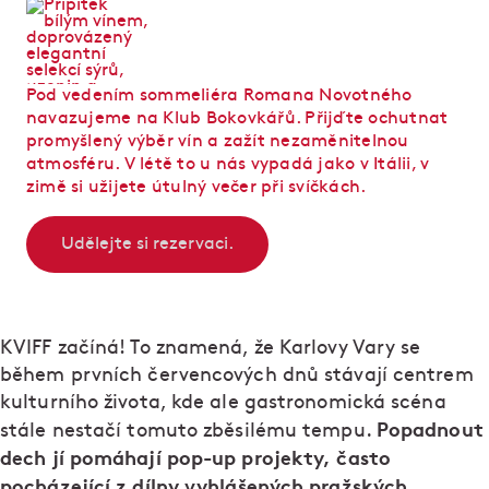
Pod vedením sommeliéra Romana Novotného
navazujeme na Klub Bokovkářů. Přijďte ochutnat
promyšlený výběr vín a zažít nezaměnitelnou
atmosféru. V létě to u nás vypadá jako v Itálii, v
zimě si užijete útulný večer při svíčkách.
Udělejte si rezervaci.
KVIFF začíná! To znamená, že Karlovy Vary se
během prvních červencových dnů stávají centrem
kulturního života, kde ale gastronomická scéna
Popadnout
stále nestačí tomuto zběsilému tempu.
dech jí pomáhají pop-up projekty, často
pocházející z dílny vyhlášených pražských