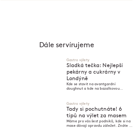
Dále servírujeme
Gastro výlety
Sladká tečka: Nejlepší
pekárny a cukrárny v
Londýně
Kde se stavit na avantgardní
doughnut a kde na bazalkovou
zmrzlinu? Lenka Požárová vás
nasměruje.
Gastro výlety
Tady si pochutnáte! 6
tipů na výlet za masem
Máme pro vás šest podniků, kde si na
mase dávají opravdu záležet. Znáte je
všechny?