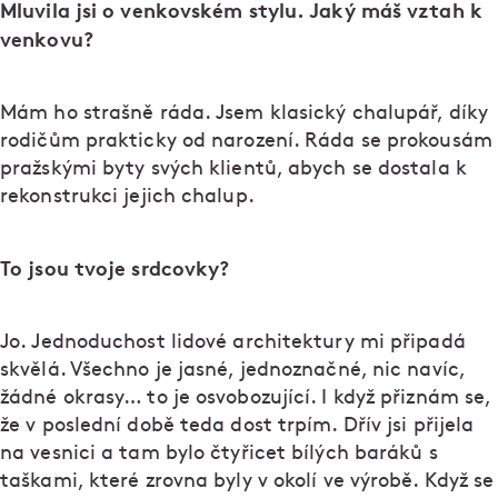
Mluvila jsi o venkovském stylu. Jaký máš vztah k
venkovu?
Mám ho strašně ráda. Jsem klasický chalupář, díky
rodičům prakticky od narození. Ráda se prokousám
pražskými byty svých klientů, abych se dostala k
rekonstrukci jejich chalup.
To jsou tvoje srdcovky?
Jo. Jednoduchost lidové architektury mi připadá
skvělá. Všechno je jasné, jednoznačné, nic navíc,
žádné okrasy… to je osvobozující. I když přiznám se,
že v poslední době teda dost trpím. Dřív jsi přijela
na vesnici a tam bylo čtyřicet bílých baráků s
taškami, které zrovna byly v okolí ve výrobě. Když se