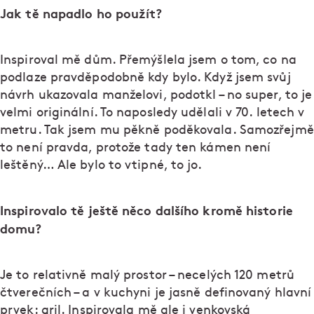
Jak tě napadlo ho použít?
Inspiroval mě dům. Přemýšlela jsem o tom, co na
podlaze pravděpodobně kdy bylo. Když jsem svůj
návrh ukazovala manželovi, podotkl – no super, to je
velmi originální. To naposledy udělali v 70. letech v
metru. Tak jsem mu pěkně poděkovala. Samozřejmě
to není pravda, protože tady ten kámen není
leštěný… Ale bylo to vtipné, to jo.
Inspirovalo tě ještě něco dalšího kromě historie
domu?
Je to relativně malý prostor – necelých 120 metrů
čtverečních – a v kuchyni je jasně definovaný hlavní
prvek: gril. Inspirovala mě ale i venkovská