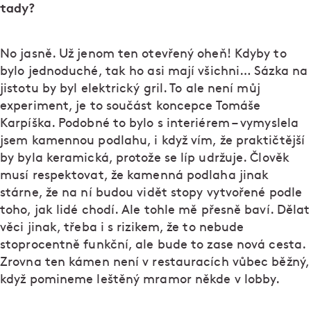
tady?
No jasně. Už jenom ten otevřený oheň! Kdyby to
bylo jednoduché, tak ho asi mají všichni… Sázka na
jistotu by byl elektrický gril. To ale není můj
experiment, je to součást koncepce Tomáše
Karpíška. Podobné to bylo s interiérem – vymyslela
jsem kamennou podlahu, i když vím, že praktičtější
by byla keramická, protože se líp udržuje. Člověk
musí respektovat, že kamenná podlaha jinak
stárne, že na ní budou vidět stopy vytvořené podle
toho, jak lidé chodí. Ale tohle mě přesně baví. Dělat
věci jinak, třeba i s rizikem, že to nebude
stoprocentně funkční, ale bude to zase nová cesta.
Zrovna ten kámen není v restauracích vůbec běžný,
když pomineme leštěný mramor někde v lobby.