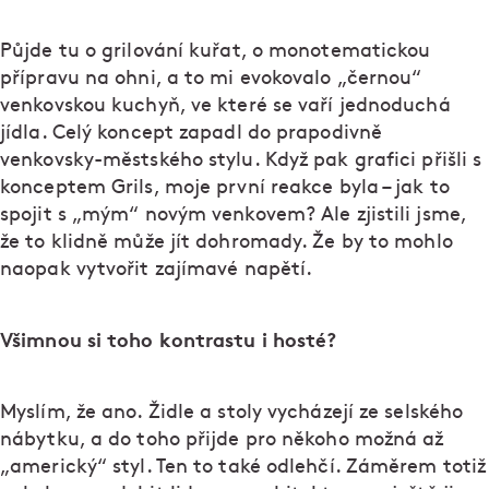
Půjde tu o grilování kuřat, o monotematickou
přípravu na ohni, a to mi evokovalo „černou“
venkovskou kuchyň, ve které se vaří jednoduchá
jídla. Celý koncept zapadl do prapodivně
venkovsky-městského stylu. Když pak grafici přišli s
konceptem Grils, moje první reakce byla – jak to
spojit s „mým“ novým venkovem? Ale zjistili jsme,
že to klidně může jít dohromady. Že by to mohlo
naopak vytvořit zajímavé napětí.
Všimnou si toho kontrastu i hosté?
Myslím, že ano. Židle a stoly vycházejí ze selského
nábytku, a do toho přijde pro někoho možná až
„americký“ styl. Ten to také odlehčí. Záměrem totiž