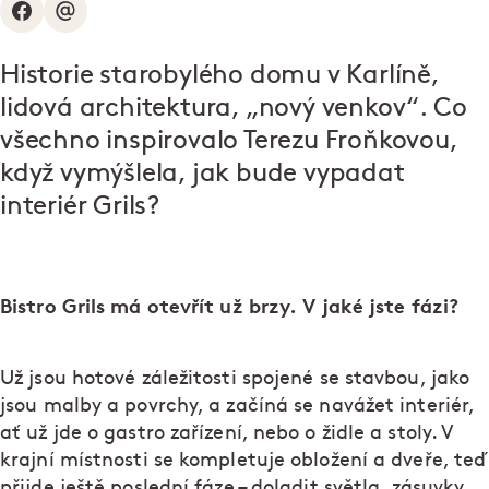
Historie starobylého domu v Karlíně,
lidová architektura, „nový venkov“. Co
všechno inspirovalo Terezu Froňkovou,
když vymýšlela, jak bude vypadat
interiér Grils?
Bistro Grils má otevřít už brzy. V jaké jste fázi?
Už jsou hotové záležitosti spojené se stavbou, jako
jsou malby a povrchy, a začíná se navážet interiér,
ať už jde o gastro zařízení, nebo o židle a stoly. V
krajní místnosti se kompletuje obložení a dveře, teď
přijde ještě poslední fáze – doladit světla, zásuvky