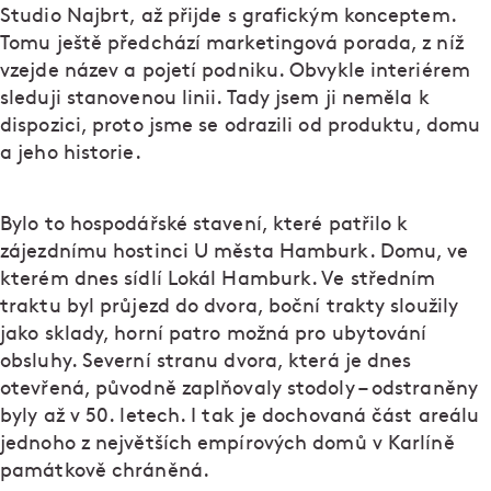
Studio Najbrt, až přijde s grafickým konceptem.
Tomu ještě předchází marketingová porada, z níž
vzejde název a pojetí podniku. Obvykle interiérem
sleduji stanovenou linii. Tady jsem ji neměla k
dispozici, proto jsme se odrazili od produktu, domu
a jeho historie.
Bylo to hospodářské stavení, které patřilo k
zájezdnímu hostinci U města Hamburk. Domu, ve
kterém dnes sídlí Lokál Hamburk. Ve středním
traktu byl průjezd do dvora, boční trakty sloužily
jako sklady, horní patro možná pro ubytování
obsluhy. Severní stranu dvora, která je dnes
otevřená, původně zaplňovaly stodoly – odstraněny
byly až v 50. letech. I tak je dochovaná část areálu
jednoho z největších empírových domů v Karlíně
památkově chráněná.