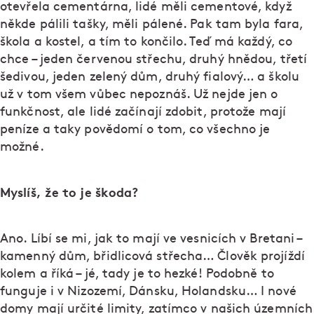
otevřela cementárna, lidé měli cementové, když
někde pálili tašky, měli pálené. Pak tam byla fara,
škola a kostel, a tím to končilo. Teď má každý, co
chce – jeden červenou střechu, druhý hnědou, třetí
šedivou, jeden zelený dům, druhý fialový… a školu
už v tom všem vůbec nepoznáš. Už nejde jen o
funkčnost, ale lidé začínají zdobit, protože mají
peníze a taky povědomí o tom, co všechno je
možné.
Myslíš, že to je škoda?
Ano. Líbí se mi, jak to mají ve vesnicích v Bretani –
kamenný dům, břidlicová střecha… Člověk projíždí
kolem a říká – jé, tady je to hezké! Podobně to
funguje i v Nizozemí, Dánsku, Holandsku… I nové
domy mají určité limity, zatímco v našich územních