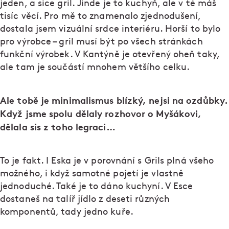
jeden, a sice gril. Jinde je to kuchyň, ale v té máš
tisíc věcí. Pro mě to znamenalo zjednodušení,
dostala jsem vizuální srdce interiéru. Horší to bylo
pro výrobce – gril musí být po všech stránkách
funkční výrobek. V Kantýně je otevřený oheň taky,
ale tam je součástí mnohem většího celku.
Ale tobě je minimalismus blízký, nejsi na ozdůbky.
Když jsme spolu dělaly rozhovor o Myšákovi,
dělala sis z toho legraci…
To je fakt. I Eska je v porovnání s Grils plná všeho
možného, i když samotné pojetí je vlastně
jednoduché. Také je to dáno kuchyní. V Esce
dostaneš na talíř jídlo z deseti různých
komponentů, tady jedno kuře.