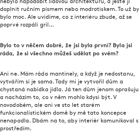
nebylo napodobit lidovou architekturu, a ještě ji
doplnit ručním písmem nebo modrotiskem. To už by
bylo moc. Ale uvidíme, co z interiéru zbude, až se
poprvé rozpálí gril…
Bylo to v něčem dobré, že jsi byla první? Byla jsi
ráda, že si všechno můžeš udělat po svém?
Ani ne. Mám ráda mantinely, a když je nedostanu,
vytvářím si je sama. Tady mi je vytvořil dům a
chystaná nabídka jídla. Já ten dům jenom oprašuju
a nacházím to, co v něm mohlo kdysi být. V
novodobém, ale ani ve sto let starém
funkcionalistickém domě by mě tato koncepce
nenapadla. Dbám na to, aby interiér komunikoval s
prostředím.