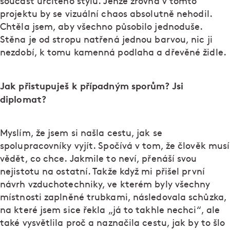
součást určitého stylu. Jenže zrovna v tomto
projektu by se vizuální chaos absolutně nehodil.
Chtěla jsem, aby všechno působilo jednoduše.
Stěna je od stropu natřená jednou barvou, nic ji
nezdobí, k tomu kamenná podlaha a dřevěné židle.
Jak přistupuješ k případným sporům? Jsi
diplomat?
Myslím, že jsem si našla cestu, jak se
spolupracovníky vyjít. Spočívá v tom, že člověk musí
vědět, co chce. Jakmile to neví, přenáší svou
nejistotu na ostatní. Takže když mi přišel první
návrh vzduchotechniky, ve kterém byly všechny
místnosti zaplněné trubkami, následovala schůzka,
na které jsem sice řekla „já to takhle nechci“, ale
také vysvětlila proč a naznačila cestu, jak by to šlo