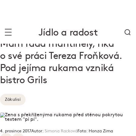
Jídlo a radost
Mám ráda mantinely, říká
o své práci Tereza Froňková.
Pod jejíma rukama vzniká
bistro Grils
Zákulisí
4. prosince 2017
Autor:
Simona Racková
Foto:
Honza Zima