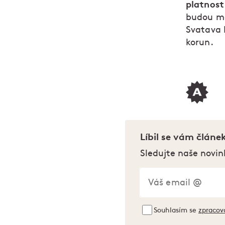
platnost 
budou mo
Svatava 
korun.
Líbil se vám článe
Sledujte naše novin
Souhlasím se
zpracov