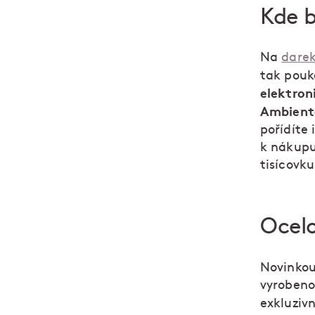
Kde b
Na
dare
tak pouk
elektron
Ambient
pořídíte 
k nákupu
tisícovku
Ocel
Novinkou
vyrobeno
exkluziv