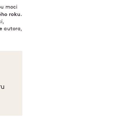
dou moci
ého roku
.
í,
me autora,
ru