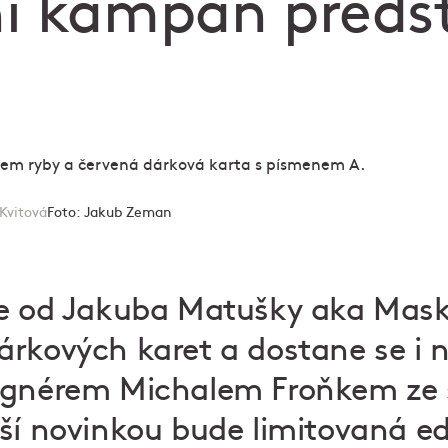
í kampaň předst
 Kvitová
Foto:
Jakub Zeman
ce od Jakuba Matušky aka Maske
rkových karet a dostane se i na
ignérem Michalem Froňkem ze 
ší novinkou bude limitovaná e