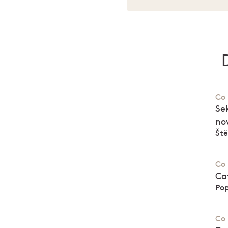
Co 
Se
no
Ště
Co 
Ca
Pop
Co 