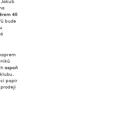
i Jakub
 na
měrem 40
ířů bude
ru
ká
s kaprem
dniků
aspoň
ch
 klubu.
cí papír
 prodeji