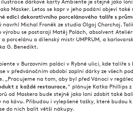
ilustrace dárkové karty Ambiente je stejně jako lon
aka Masker. Letos se kapr v jeho podání objeví také
né edici dekorativního porcelánového talíře s prů
rý navrhl Michal Froněk ze studia Olgoj Chorchoj. Tal
o výrobu se postarají Matěj Polách, absolvent Atelié
 a porcelánu a dílenský mistr UMPRUM, a karlovars
ka G. Benedikt.
iente v Burzovním paláci v Rybné ulici, kde talíře 
, se v předvánočním období zaplní dárky ze všech po
. „Pracujeme na tom, aby byl před Vánoci v regále
odukt z každé restaurace,
“ plánuje Katka Phillips z
rů od Maskera bude stejně jako loni zdobit také bali
 na kávu. Přibudou i vylepšené tašky, které budou k
e do nich balit větší nákupy.