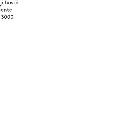
ji hosté
iente
e 3000