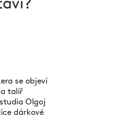
aví?
ra se objeví
 talíř
studia Olgoj
dice dárkové