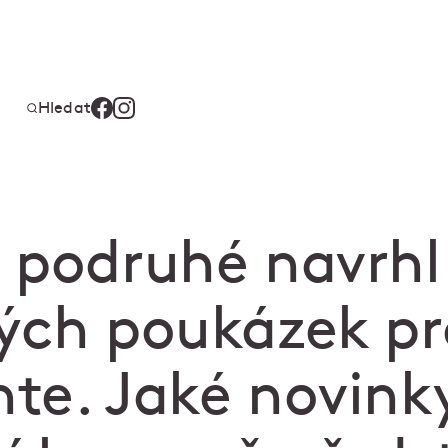
Hledat
 podruhé navrhl
ých poukázek pr
te. Jaké novink