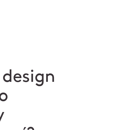
 design
o
y