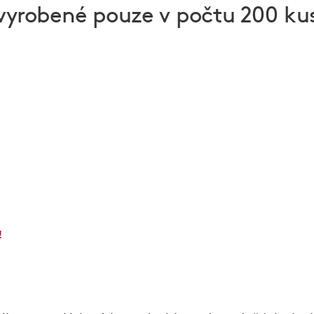
, vyrobené pouze v počtu 200 ku
) pro gurmány
V klubu Ambiente najdete dárkové karty, zážitky, d
restaurací, merch a knížky o jídle. Potěšte jedlíky,
e
i sběratele. Vyzvednout si u nás můžete také obj
darek.ambi.cz
a
jidloaradost.shop
. Anebo se prost
kávu.
!