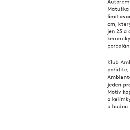
Autorem 
Matuška 
limitova
cm
, kte
jen 25 a 
keramiky
porcelán
Klub Amb
pořídíte
Ambiente
jeden pr
Motiv kap
a kelímky
a budou s