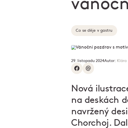
vánočn
Co se děje v gastru
29. listopadu 2024
Autor:
Klára
Nová ilustra
na deskách dá
navržený des
Chorchoj. Dal