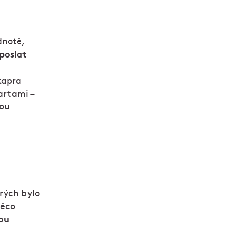
dnotě,
 poslat
u
kapra
artami –
nou
rých bylo
něco
ou