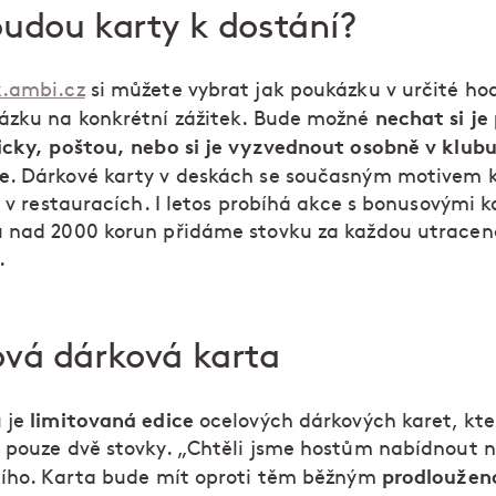
udou karty k dostání?
k.ambi.cz
si můžete vybrat jak poukázku v určité ho
nechat si je
ázku na konkrétní zážitek. Bude možné
icky, poštou, nebo si je vyzvednout osobně v klub
e
. Dárkové karty v deskách se současným motivem 
i v restauracích. I letos probíhá akce s bonusovými k
 nad 2000 korun přidáme stovku za každou utrace
.
ová dárková karta
limitovaná edice
 je
ocelových dárkových karet, kte
 pouze dvě stovky. „Chtěli jsme hostům nabídnout 
prodloužen
ního. Karta bude mít oproti těm běžným