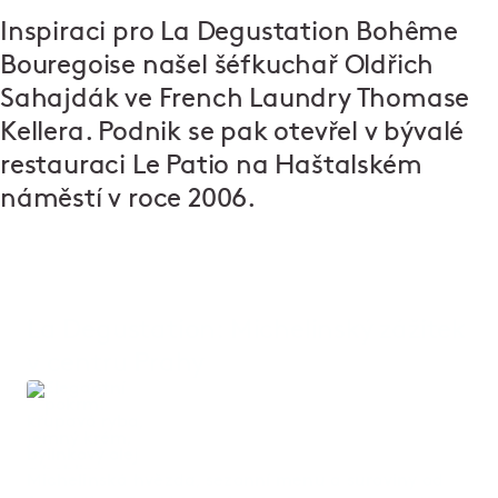
Inspiraci pro La Degustation Bohême
Bouregoise našel šéfkuchař Oldřich
Sahajdák ve French Laundry Thomase
Kellera. Podnik se pak otevřel v bývalé
restauraci Le Patio na Haštalském
náměstí v roce 2006.
La Degustation: Michelinský zážitek
v centru Prahy
Michelinská hvězda, sezonní menu a suroviny od