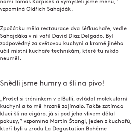
námi Tomáš Karpíšek a vymýšleli jsme menu,”
vzpomíná Oldřich Sahajdák.
Zpočátku měla restaurace dva šéfkuchaře, vedle
Sahajdáka v ní vařil David Díaz Delgado. Byl
zodpovědný za světovou kuchyni a kromě jiného
učil místní kuchaře technikám, které tu nikdo
neuměl.
Snědli jsme humry a šli na pivo!
„Prošel si tréninkem v elBulli, ovládal molekulární
kuchyni a to mě hrozně zajímalo. Takže zatímco
kluci šli na cigáro, já si pod jeho vlivem dělal
pokusy,“ vzpomíná Martin Štangl, jeden z kuchařů,
kteří byli u zrodu La Degustation Bohême