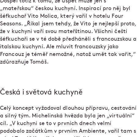
Dospěl totiž k tomu, že uspět může jen s
„mateřskou“ českou kuchyní. Inspirací pro něj byl
šéfkuchař Vito Molica, který vařil v hotelu Four
Seasons. „Říkal jsem tehdy, že Vito je nejlepší proto,
že v kuchyni vaří svou mateřštinou. Všichni čeští
šéfkuchaři se v té době předháněli s francouzskou a
italskou kuchyní. Ale mluvit francouzsky jako
Francouz je téměř nemožné, natož umět tak vařit,“
zdůrazňuje Tomáš.
Česká i světová kuchyně
Celý koncept vyžadoval dlouhou přípravu, cestování
a silný tým. Michelinská hvězda byla jen „virtuální“
cíl. „V kuchyni se to v prvních dnech velmi
podobalo začátkům v prvním Ambiente, vařil tam s