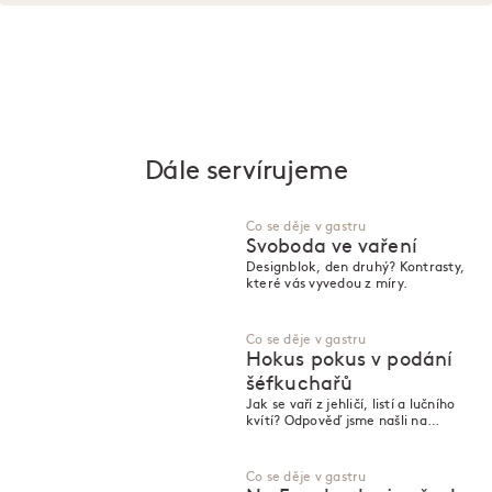
Dále servírujeme
Co se děje v gastru
Svoboda ve vaření
Designblok, den druhý? Kontrasty,
které vás vyvedou z míry.
Co se děje v gastru
Hokus pokus v podání
šéfkuchařů
Jak se vaří z jehličí, listí a lučního
kvítí? Odpověď jsme našli na
Designbloku.
Co se děje v gastru