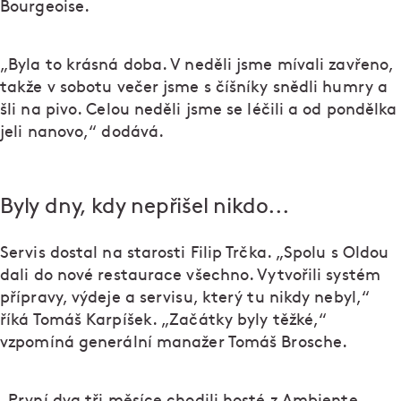
Bourgeoise.
„Byla to krásná doba. V neděli jsme mívali zavřeno,
takže v sobotu večer jsme s číšníky snědli humry a
šli na pivo. Celou neděli jsme se léčili a od pondělka
jeli nanovo,“ dodává.
Byly dny, kdy nepřišel nikdo...
Servis dostal na starosti Filip Trčka. „Spolu s Oldou
dali do nové restaurace všechno. Vytvořili systém
přípravy, výdeje a servisu, který tu nikdy nebyl,“
říká Tomáš Karpíšek. „Začátky byly těžké,“
vzpomíná generální manažer Tomáš Brosche.
„První dva tři měsíce chodili hosté z Ambiente,