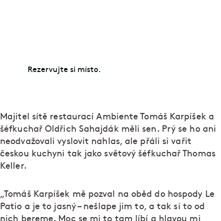
farmářů, sběračů i lovců. V
La Degustation
vaříme
tak, aby každá ingredience vynikla. K jídlům
párujeme vína i kreativní nealko nápoje. Objevte
tradiční kuchyni v nové podobě a užijte si
nezapomenutelný gastrozážitek.
Rezervujte si místo.
Majitel sítě restaurací Ambiente Tomáš Karpíšek a
šéfkuchař Oldřich Sahajdák měli sen. Prý se ho ani
neodvažovali vyslovit nahlas, ale přáli si vařit
českou kuchyni tak jako světový šéfkuchař Thomas
Keller.
„Tomáš Karpíšek mě pozval na oběd do hospody Le
Patio a je to jasný – nešlape jim to, a tak si to od
nich bereme. Moc se mi to tam líbí a hlavou mi