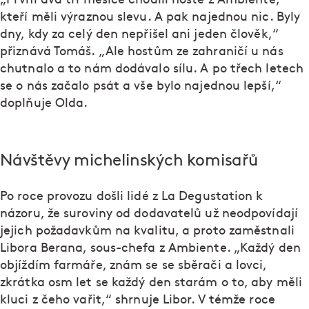
kteří měli výraznou slevu. A pak najednou nic. Byly
dny, kdy za celý den nepřišel ani jeden člověk,“
přiznává Tomáš. „Ale hostům ze zahraničí u nás
chutnalo a to nám dodávalo sílu. A po třech letech
se o nás začalo psát a vše bylo najednou lepší,“
doplňuje Olda.
Návštěvy michelinských komisařů
Po roce provozu došli lidé z La Degustation k
názoru, že suroviny od dodavatelů už neodpovídají
jejich požadavkům na kvalitu, a proto zaměstnali
Libora Berana, sous-chefa z Ambiente. „Každý den
objíždím farmáře, znám se se sběrači a lovci,
zkrátka osm let se každý den starám o to, aby měli
kluci z čeho vařit,“ shrnuje Libor. V témže roce