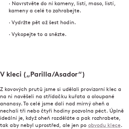
· Navrstvěte do ní kameny, listí, maso, listí,
kameny a celé to zahrabejte.
· Vydržte pět až šest hodin.
· Vykopejte to a snězte.
V kleci („Parilla/Asador“)
Z kovových prutů jsme si udělali provizorní klec a
na ni navěšeli na střídačku kuřata a oloupané
ananasy. To celé jsme dali nad mírný oheň a
nechali tři nebo čtyři hodiny pozvolna péct. Úplně
ideální je, když oheň rozděláte a pak rozhrabete,
tak aby nebyl uprostřed, ale jen po
obvodu klece
.