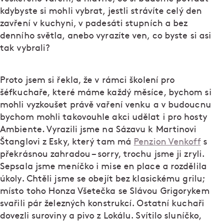
kdybyste si mohli vybrat, jestli strávíte celý den
zavření v kuchyni, v padesáti stupních a bez
denního světla, anebo vyrazíte ven, co byste si asi
tak vybrali?
Proto jsem si řekla, že v rámci školení pro
šéfkuchaře, které máme každý měsíce, bychom si
mohli vyzkoušet právě vaření venku a v budoucnu
bychom mohli takovouhle akci udělat i pro hosty
Ambiente. Vyrazili jsme na Sázavu k Martinovi
Štanglovi z Esky, který tam má
Penzion Venkoff
s
překrásnou zahradou – sorry, trochu jsme ji zryli.
Sepsala jsme meníčko i mise en place a rozdělila
úkoly. Chtěli jsme se obejít bez klasickému grilu;
místo toho Honza Všetečka se Slávou Grigorykem
svařili pár železných konstrukcí. Ostatní kuchaři
dovezli suroviny a pivo z Lokálu. Svítilo sluníčko,