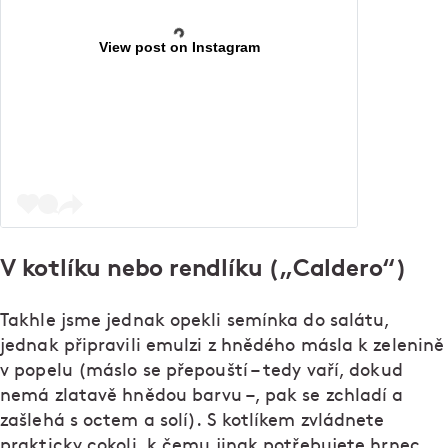
View post on Instagram
V kotlíku nebo rendlíku („Caldero“)
Takhle jsme jednak opekli semínka do salátu,
jednak připravili emulzi z hnědého másla k zelenině
v popelu (máslo se přepouští – tedy vaří, dokud
nemá zlatavě hnědou barvu –, pak se zchladí a
zašlehá s octem a solí). S kotlíkem zvládnete
prakticky cokoli, k čemu jinak potřebujete hrnec.