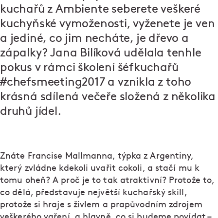
kuchařů z Ambiente seberete veškeré
kuchyňské vymoženosti, vyženete je ven
a jediné, co jim necháte, je dřevo a
zápalky? Jana Bilíková udělala tenhle
pokus v rámci školení šéfkuchařů
#chefsmeeting2017
a vznikla z toho
krásná sdílená večeře složená z několika
druhů jídel.
Znáte Francise Mallmanna, týpka z Argentiny,
který zvládne kdekoli uvařit cokoli, a stačí mu k
tomu oheň? A proč je to tak atraktivní? Protože to,
co dělá, představuje největší kuchařský skill,
protože si hraje s živlem a prapůvodním zdrojem
veškerého vaření, a hlavně, co si budeme povídat –