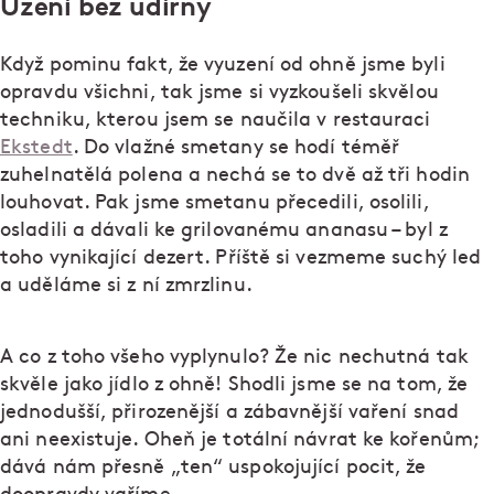
Uzení bez udírny
Když pominu fakt, že vyuzení od ohně jsme byli
opravdu všichni, tak jsme si vyzkoušeli skvělou
techniku, kterou jsem se naučila v restauraci
Ekstedt
. Do vlažné smetany se hodí téměř
zuhelnatělá polena a nechá se to dvě až tři hodin
louhovat. Pak jsme smetanu přecedili, osolili,
osladili a dávali ke grilovanému ananasu – byl z
toho vynikající dezert. Příště si vezmeme suchý led
a uděláme si z ní zmrzlinu.
A co z toho všeho vyplynulo? Že nic nechutná tak
skvěle jako jídlo z ohně! Shodli jsme se na tom, že
jednodušší, přirozenější a zábavnější vaření snad
ani neexistuje. Oheň je totální návrat ke kořenům;
dává nám přesně „ten“ uspokojující pocit, že