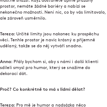
vlastně snazší. Když dostanete úplně prázdný
prostor, nemáte žádné bariéry a nabízí se
nekonečno možnosti. Není nic, co by vás limitovalo,
ale zároveň usměrnilo.
Tereza
: Určité limity jsou nakonec ku prospěchu
věci. Tenhle prostor je navíc krásný a příjemně
udělaný, takže se do něj vytváří snadno.
Anna
: Přály bychom si, aby s námi i další klienti
sdíleli smysl pro humor, který se snažíme do
dekorací dát.
Proč? Co konkrétně to má s lidmi dělat?
Tereza
: Pro mě je humor a nadsázka něco