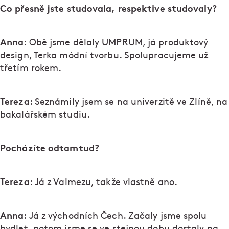
Co přesně jste studovala, respektive studovaly?
Anna
: Obě jsme dělaly UMPRUM, já produktový
design, Terka módní tvorbu. Spolupracujeme už
třetím rokem.
Tereza
: Seznámily jsem se na univerzitě ve Zlíně, na
bakalářském studiu.
Pocházíte odtamtud?
Tereza
: Já z Valmezu, takže vlastně ano.
Anna
: Já z východních Čech. Začaly jsme spolu
bydlet, potom jsme se ve stejnou dobu dostaly na