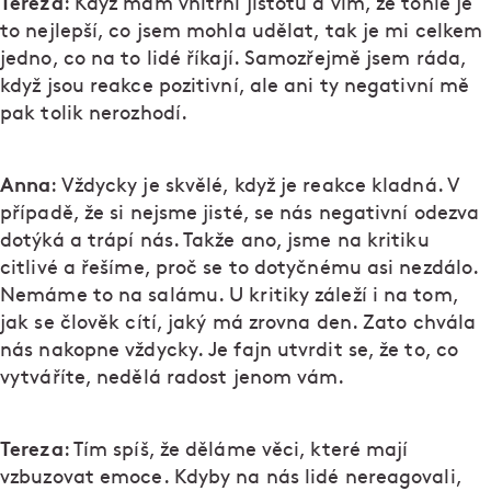
Tereza
: Když mám vnitřní jistotu a vím, že tohle je
to nejlepší, co jsem mohla udělat, tak je mi celkem
jedno, co na to lidé říkají. Samozřejmě jsem ráda,
když jsou reakce pozitivní, ale ani ty negativní mě
pak tolik nerozhodí.
Anna
: Vždycky je skvělé, když je reakce kladná. V
případě, že si nejsme jisté, se nás negativní odezva
dotýká a trápí nás. Takže ano, jsme na kritiku
citlivé a řešíme, proč se to dotyčnému asi nezdálo.
Nemáme to na salámu. U kritiky záleží i na tom,
jak se člověk cítí, jaký má zrovna den. Zato chvála
nás nakopne vždycky. Je fajn utvrdit se, že to, co
vytváříte, nedělá radost jenom vám.
Tereza
: Tím spíš, že děláme věci, které mají
vzbuzovat emoce. Kdyby na nás lidé nereagovali,