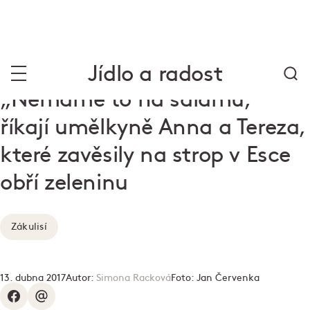
Jídlo a radost
„Nemáme to na salámu,"
říkají umělkyně Anna a Tereza,
které zavěsily na strop v Esce
obří zeleninu
Zákulisí
13. dubna 2017
Autor:
Simona Racková
Foto:
Jan Červenka