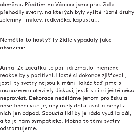
obměna. Předtím na Vánoce jsme přes židle
přehodily svetry, na kterých byly vyšité různé druhy
zeleniny – mrkev, ředkvička, kapusta…
Nemátlo to hosty? Ty židle vypadaly jako
obsazené…
Anna
: Ze začátku to pár lidí zmátlo, nicméně
reakce byly pozitivní. Hosté si dokonce zjišťovali,
jestli ty svetry nejsou k mání. Takže teď jsme s
manažerem otevřely diskusi, jestli s nimi ještě něco
neprovést. Dekorace neděláme jenom pro Esku a
naše boční vize je, aby měly další život a nebyl z
nich jen odpad. Spousta lidí by je ráda využila dál,
a to je nám sympatické. Možná to těmi svetry
odstartujeme.