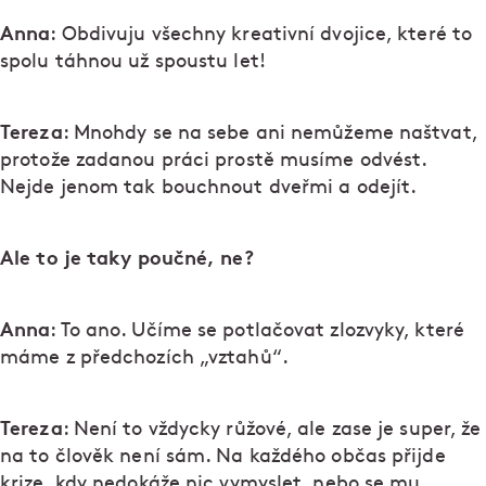
Anna
: Obdivuju všechny kreativní dvojice, které to
spolu táhnou už spoustu let!
Tereza
: Mnohdy se na sebe ani nemůžeme naštvat,
protože zadanou práci prostě musíme odvést.
Nejde jenom tak bouchnout dveřmi a odejít.
Ale to je taky poučné, ne?
Anna
: To ano. Učíme se potlačovat zlozvyky, které
máme z předchozích „vztahů“.
Tereza
: Není to vždycky růžové, ale zase je super, že
na to člověk není sám. Na každého občas přijde
krize, kdy nedokáže nic vymyslet, nebo se mu