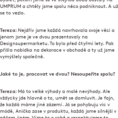
UMPRUM a chtěly jsme spolu něco podniknout. A už
se to vezlo.
Tereza
: Nejdřív jsme každá navrhovala svoje věci a
jenom jsme je ve dvou prezentovaly na
Designsupermarketu. To bylo před čtyřmi lety. Pak
přišla nabídka na dekorace v obchodě a ty už jsme
vymýšlely společně.
Jaké to je, pracovat ve dvou? Nesoupeříte spolu?
Tereza
: Má to velké výhody a malé nevýhody. Ale
vždycky jde hlavně o to, umět se domluvit. Je fajn,
že každá máme jiné zázemí. Já se pohybuju víc v
módě, Anička zase v produktu, každá jsme silnější v
něčem jiném. Víme to o sobě a respektujeme to.