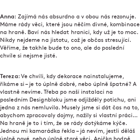
Anna
: Zajímá nás absurdno a v obou nás rezonuje.
Máme rády věci, které jsou něčím divné, kombinace
na hraně. Baví nás hledat hranici, kdy už je to moc.
Nikdy nejdeme na jistotu, což je občas stresující.
Věříme, že takhle bude to ono, ale do poslední
chvíle si nejsme jisté.
Tereza
: Ve chvíli, kdy dekorace nainstalujeme,
říkáme si – je to úplně dobré, nebo úplně špatné? A
vlastně nevíme. Třeba po naší instalaci na
posledním Designbloku jsme odjížděly potichu, ani
jedna z nás nemluvila. Musely jsme si dát čas na to,
abychom zpracovaly dojmy, nažily si vlastní práci…
Na hraně je to i tím, že se rády dotýkáme kýče.
Jednou mi kamarádka řekla – já nevím, jestli děláš
úplně nové, nebo úplně staré věci. Anička hodně