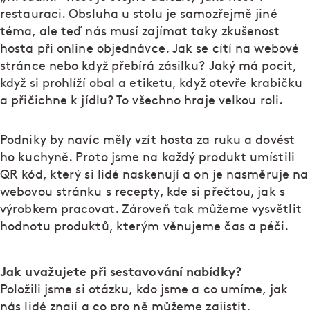
restauraci. Obsluha u stolu je samozřejmě jiné
téma, ale teď nás musí zajímat taky zkušenost
hosta při online objednávce. Jak se cítí na webové
stránce nebo když přebírá zásilku? Jaký má pocit,
když si prohlíží obal a etiketu, když otevře krabičku
a přičichne k jídlu? To všechno hraje velkou roli.
Podniky by navíc měly vzít hosta za ruku a dovést
ho kuchyně. Proto jsme na každý produkt umístili
QR kód, který si lidé naskenují a on je nasměruje na
webovou stránku s recepty, kde si přečtou, jak s
výrobkem pracovat. Zároveň tak můžeme vysvětlit
hodnotu produktů, kterým věnujeme čas a péči.
Jak uvažujete při sestavování nabídky?
Položili jsme si otázku, kdo jsme a co umíme, jak
nás lidé znají a co pro ně můžeme zajistit.