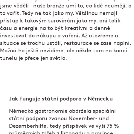
jsme věděli – naše branže umí to, co lidé neumějí, a
to vařit. Tedy ne tak jako my. Většinou nemají
přístup k takovým surovinám jako my, ani tolik
času a energie na to být kreativní a denně
investovat do nákupu a vaření. Až otevřeme a
situace se trochu ustálí, restaurace se zase naplní.
Možná ho ještě nevidíme, ale někde tam na konci
tunelu je přece jen světlo.
Jak funguje státní podpora v Německu
Německá gastronomie obdržela speciální
státní podporu zvanou November- und
Dezemberhilfe, tedy příspěvek ve výši 75 %
průměrných tržeb z listopadu a prosince