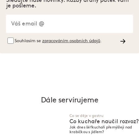
Sledujte naše novinky. Každý druhý pátek vám
je pošleme.
Souhlasím se
zpracováním osobních údajů
.
Dále servírujeme
Co se děje v gastru
Co kuchaře naučil rozvoz?
Jak dnes šéfkuchaři přemýšlejí nad
krabičkou s jídlem?