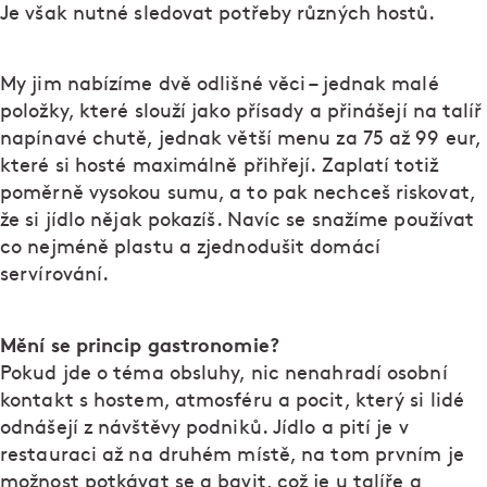
Je však nutné sledovat potřeby různých hostů.
My jim nabízíme dvě odlišné věci – jednak malé
položky, které slouží jako přísady a přinášejí na talíř
napínavé chutě, jednak větší menu za 75 až 99 eur,
které si hosté maximálně přihřejí. Zaplatí totiž
poměrně vysokou sumu, a to pak nechceš riskovat,
že si jídlo nějak pokazíš. Navíc se snažíme používat
co nejméně plastu a zjednodušit domácí
servírování.
Mění se princip gastronomie?
Pokud jde o téma obsluhy, nic nenahradí osobní
kontakt s hostem, atmosféru a pocit, který si lidé
odnášejí z návštěvy podniků. Jídlo a pití je v
restauraci až na druhém místě, na tom prvním je
možnost potkávat se a bavit, což je u talíře a