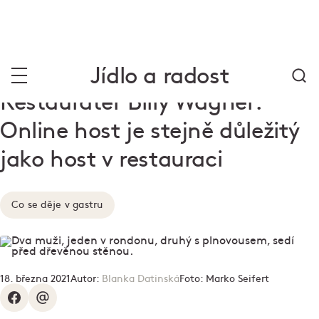
Jídlo a radost
Restauratér Billy Wagner:
Online host je stejně důležitý
jako host v restauraci
Co se děje v gastru
18. března 2021
Autor:
Blanka Datinská
Foto:
Marko Seifert