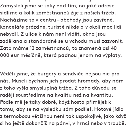
Zamysleli jsme se taky nad tím, na jaké adrese
sídlíme a kolik zaměstnanců žije z našich tržeb.
Nacházíme se v centru – obchody jsou zavřené,
kanceláře prázdné, turisté nikde a v okolí moc lidí
nebydlí. Z ulice k nám není vidět, okna jsou
zadělaná a standardně se u vchodu musí zazvonit.
Zato máme 12 zaměstnanců, to znamená asi 40
000 eur měsíčně, která padnou jenom na výplaty.
Věděli jsme, že burgery a sendviče nejsou nic pro
nás. Museli bychom jich prodat hromady, aby nám
z toho vyšla smysluplná tržba. Z toho důvodu se
raději soustředíme na kvalitu než na kvantitu.
Podle mě je taky dobré, když hosta přiměješ k
tomu, aby se na výsledku sám podílel. Hotové jídlo
z termoboxu většinou není tak uspokojivé, jako když
si ho ještě dokončíš na pánvi, v hrnci nebo v troubě.