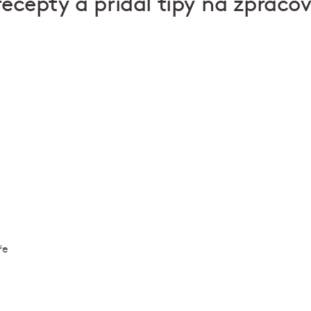
recepty a přidal tipy na zpraco
čeře v michelinské restauraci Štangl
Lokální suroviny z pole i z divoké přírody, ušlechtilé 
fermentace a hvězda Michelin na dveřích.
Tým Mar
servíruje sobotní snídaně a od úterý do soboty deg
možností vinného párování. Každý chod staví do ce
jednu zásadní sezónní ingredienci.
ře