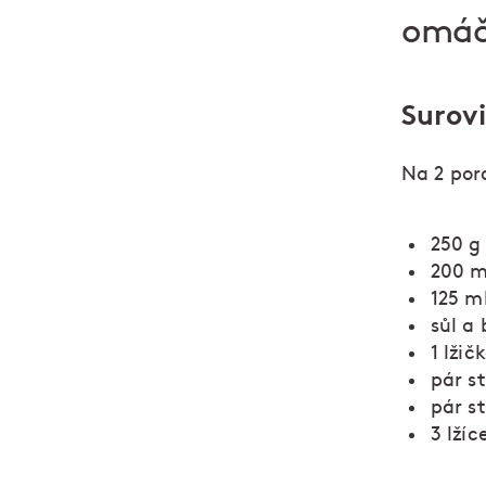
omáč
Surov
Na 2 por
250 g
200 m
125 m
sůl a 
1 lžič
pár s
pár s
3 lží