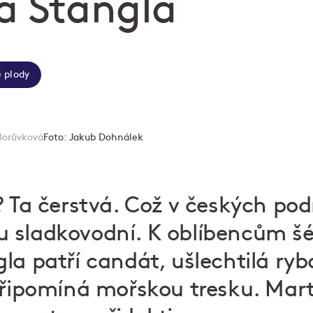
a Štangla
 plody
Borůvková
Foto:
Jakub Dohnálek
? Ta čerstvá. Což v českých p
 sladkovodní. K oblíbencům š
la patří candát, ušlechtilá ryb
připomíná mořskou tresku. Mart