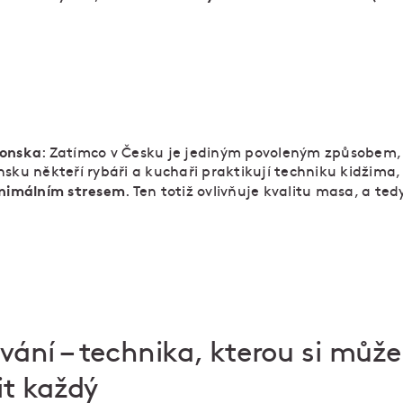
ponska
: Zatímco v Česku je jediným povoleným způsobem, 
sku někteří rybáři a kuchaři praktikují techniku kidžima, 
nimálním stresem
. Ten totiž ovlivňuje kvalitu masa, a ted
ování – technika, kterou si může
it každý