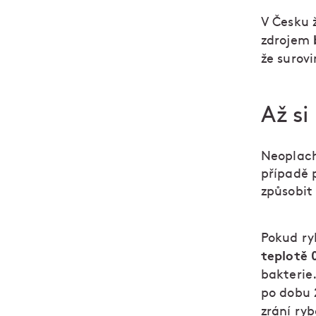
V Česku 
zdrojem
že surov
Až si
Neoplachu
případě 
způsobit 
Pokud ry
teplotě 
bakterie
po dobu
zrání ryb