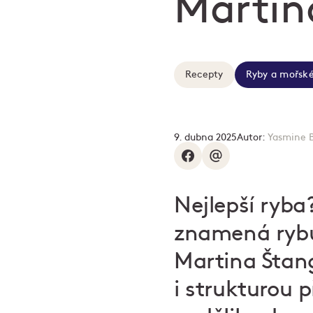
Martin
Recepty
Ryby a mořské
9. dubna 2025
Autor:
Yasmine 
Nejlepší ryba
znamená rybu
Martina Štang
i strukturou 