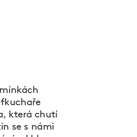
odmínkách
éfkuchaře
a, která chutí
in se s námi