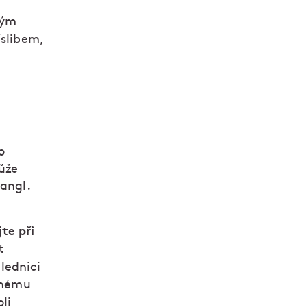
ným
íslibem,
o
ůže
tangl.
te při
t
lednici
uchému
li