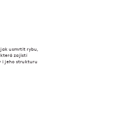
jak usmrtit rybu,
která zajistí
y i jeho strukturu