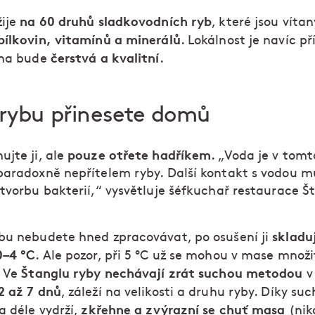
na 60 druhů sladkovodních ryb
žije
, které jsou víta
bílkovin, vitamínů a minerálů
. Lokálnost je navíc př
čerstvá a kvalitní
ina bude
.
 rybu přinesete domů
pouze otřete hadříkem
jte ji, ale
. „Voda je v tomt
paradoxně nepřítelem ryby. Další kontakt s vodou m
tvorbu bakterií,“ vysvětluje šéfkuchař restaurace Š
skladuj
bu nebudete hned zpracovávat, po osušení ji
0–4 °C
. Ale pozor, při 5 °C už se mohou v mase množi
Štanglu ryby nechávají zrát suchou metodou
. Ve
v 
2 až 7 dnů
, záleží na velikosti a druhu ryby. Díky s
zkřehne a zvýrazní se chuť masa
a déle vydrží,
(niko