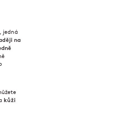
, jedná
aději na
edně
ně
o
můžete
kůži
 a