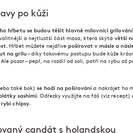
avy po kůži
ho hřbetu se budou těšit hlavně milovníci grilování
větší n
valitnější a nejtlustší část masa, která skýtá
ost
pošírovat v másle a násl
. Hřbet můžete nejdříve
t na grilu
– díky takovému postupu bude kůže krás
Ale pozor – pepř, na rozdíl od soli, patří na rybu až p
se hodí na pošírování
nebo také bok)
a nakrájet ho 
plátky sashimi
. Odřezky využijte na fáš (viz recept)
 rybí chipsy
.
rovaný candát s holandskou