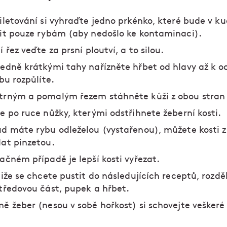
iletování si vyhraďte jedno prkénko, které bude v k
it pouze rybám (aby nedošlo ke kontaminaci).
í řez veďte za prsní ploutví, a to silou.
edně krátkými tahy nařízněte hřbet od hlavy až k o
ybu rozpůlíte.
rným a pomalým řezem stáhněte kůži z obou stran 
e po ruce nůžky, kterými odstřihnete žeberní kosti.
d máte rybu odleželou (vystařenou), můžete kosti z 
at pinzetou.
ačném případě je lepší kosti vyřezat.
liže se chcete pustit do následujících receptů, rozdě
tředovou část, pupek a hřbet.
ě žeber (nesou v sobě hořkost) si schovejte veškeré