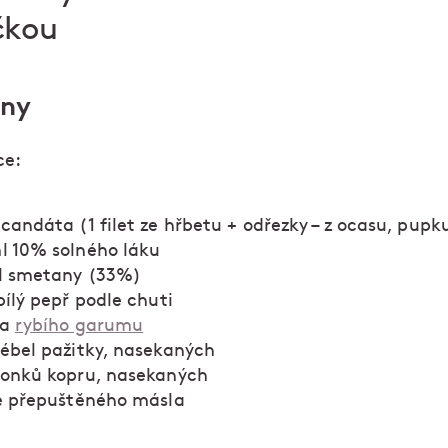
kou
iny
ce:
 candáta (1 filet ze hřbetu + odřezky – z ocasu, pup
l 10% solného láku
l smetany (33%)
bílý pepř podle chuti
ka
rybího garumu
tébel pažitky, nasekaných
tonků kopru, nasekaných
ce přepuštěného másla