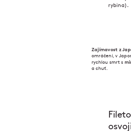
rybina).
Zajímavost z Ja
omráčení, v Japon
mi
rychlou smrt s
a chuť.
Filet
osvoj