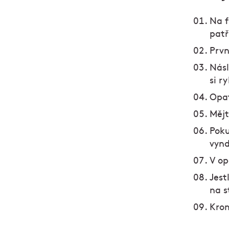
Na f
patř
Prvn
Násl
si r
Opat
Mějt
Poku
vynd
V op
Jest
na s
Krom