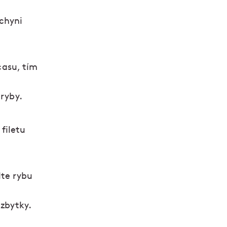
uchyni
casu, tím
ryby.
filetu
lte rybu
 zbytky.