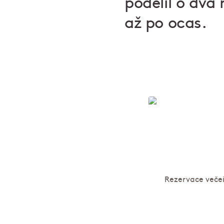
podělil o dva 
až po ocas.
Degustační ve
Rezervace veče