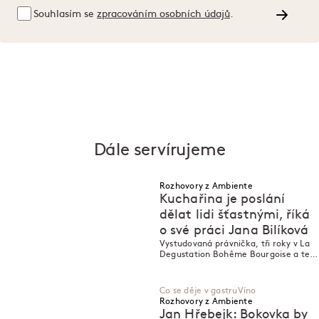
Souhlasím se
zpracováním osobních údajů
.
Dále servírujeme
Rozhovory z Ambiente
Kuchařina je poslání
dělat lidi šťastnými, říká
o své práci Jana Bilíková
M
M
Vystudovaná právnička, tři roky v La
Degustation Bohême Bourgoise a teď
kreativní šéfkuchařka Ambiente. To je
Jana Bilíková.
Co se děje v gastru
Víno
Rozhovory z Ambiente
Jan Hřebejk: Bokovka by