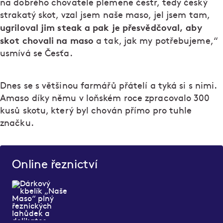
na dobrého chovatele plemene čestr, tedy český
strakatý skot, vzal jsem naše maso, jel jsem tam,
ugriloval jim steak a pak je přesvědčoval, aby
skot chovali na maso
a tak, jak my potřebujeme,“
usmívá se Česťa.
Dnes se s většinou farmářů přátelí a tyká si s nimi.
Amaso díky němu v loňském roce zpracovalo 300
kusů skotu, který byl chován přímo pro tuhle
značku.
Online řeznictví