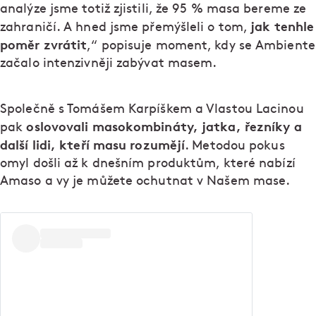
analýze jsme totiž zjistili, že 95 % masa bereme ze
jak tenhle
zahraničí. A hned jsme přemýšleli o tom,
poměr zvrátit
,“ popisuje moment, kdy se Ambiente
začalo intenzivněji zabývat masem.
Společně s Tomášem Karpíškem a Vlastou Lacinou
oslovovali masokombináty, jatka, řezníky a
pak
další lidi, kteří masu rozumějí
. Metodou pokus
omyl došli až k dnešním produktům, které nabízí
Amaso a vy je můžete ochutnat v Našem mase.