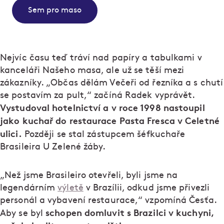
Sem pro maso
Nejvíc času teď tráví nad papíry a tabulkami v
kanceláři Našeho masa, ale už se těší mezi
zákazníky. „Občas dělám Večeři od řezníka a s chutí
se postavím za pult,“ začíná Radek vyprávět.
Vystudoval hotelnictví a v roce 1998 nastoupil
jako kuchař do restaurace Pasta Fresca v Celetné
ulici.
Později se stal zástupcem šéfkuchaře
Brasileira U Zelené žáby.
„Než jsme Brasileiro otevřeli, byli jsme na
legendárním
výletě
v Brazílii, odkud jsme přivezli
personál a vybavení restaurace,“ vzpomíná Česťa.
schopen domluvit s Brazilci v kuchyni,
Aby se byl