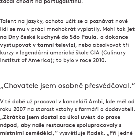
začal chodit na portugalštinu
.
Talent na jazyky, ochota učit se a poznávat nové
jet
lidi se mu v práci mnohokrát vyplatily. Mohl tak
na Dny české kuchyně do São Paula, a dokonce
vystupovat v tamní televizi
, nebo absolvovat tři
kurzy v legendární americké škole CIA (Culinary
Institut of America); to bylo v roce 2010.
„Chovatele jsem osobně přesvědčoval.“
V té době už pracoval v kanceláři Ambi, kde měl od
roku 2007 na starost vztahy s farmáři a dodavateli.
„Zkrátka jsem dostal za úkol uvést do praxe
nápad, aby naše restaurace spolupracovaly s
místními zemědělci,“
vysvětluje Radek. „Při jedné