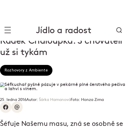
Jídlo a radost
Radek Chaloupka: S chovateli
už si tykám
Rozhovory z Ambiente
25. ledna 2016
Autor:
Šárka Hamanová
Foto:
Honza Zima
Šéfuje Našemu masu, zná se osobně se