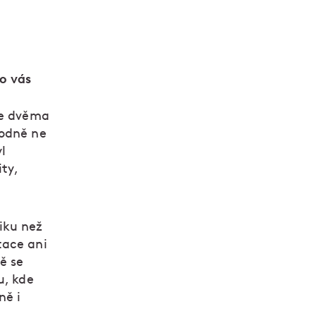
o vás
de dvěma
hodně ne
l
ty,
iku než
tace ani
ě se
u, kde
ně i