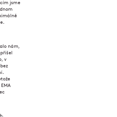
acím jsme
jednom
aximálně
ne.
dalo nám,
přišel
, v
 bez
í.
otože
m EMA
bec
h,