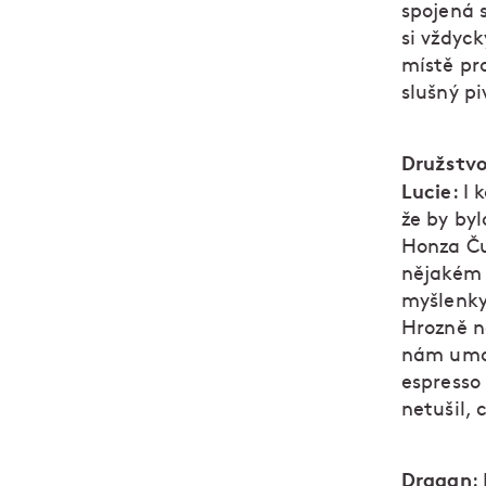
spojená 
si vždyc
místě pr
slušný pi
Družstvo
Lucie
: I
že by byl
Honza Ču
nějakém 
myšlenky
Hrozně n
nám umož
espresso 
netušil, 
Dragan
: