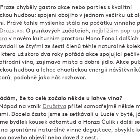
Praze chyběly gastro akce nebo parties s kvalitní
ickou hudbou; spojení obojího v jednom večírku už al
ní. Právě tahle myšlenka stála na počátku vinného
Družstvo
. O punkových začátcích,
nejbližším pop-u
ora
v novém kulturním prostoru Mono Fono i dalších
ovídali se čtyřmi ze šesti členů téhle naturálně kolek
 která už skoro dva roky pořádá akce spojující pečliv
řírodní vína, zajímavá místa a dobré jídlo. Akce pulz
ickou hudbou a lehce chaotickou energií návštěvníků
torů, podobně jako náš rozhovor.
ádám, že to celé začalo někde u lahve vína?
 Nápad na vznik
Družstva
přišel samozřejmě někde m
i. Docela často jsme se setkávali u Lucie v bytě, j
sme bydleli kousek odtamtud a Honza Čulík i další s
i na spontánní naturálně vinné degustace, obvykle k
co nového objevil nebo dovezl z cest.