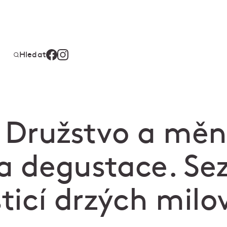
Hledat
i Družstvo a měn
la degustace. S
sticí drzých milo