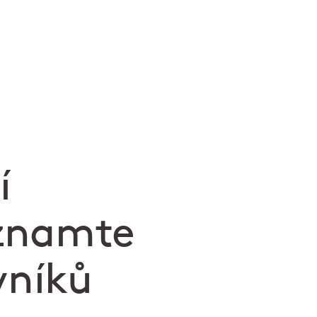
í
eznamte
vníků