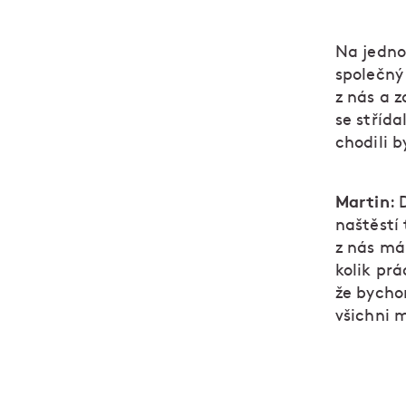
Na jedno
společný
z nás a 
se stříd
chodili 
Martin
: 
naštěstí
z nás má
kolik prá
že bychom
všichni 