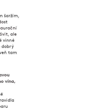
m šaržím,
dost
taurační
ivit, ale
é vinné
o dobrý
oveň tam
tavou
o vína,
né
ravidla
baru