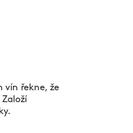
h vín řekne, že
 Založí
ky.