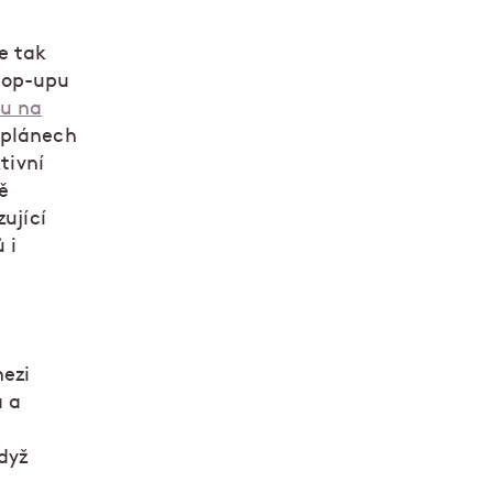
e tak
 pop-upu
pu na
 plánech
tivní
ě
ující
 i
ezi
á a
e
dyž