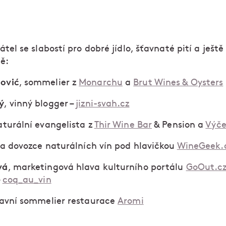
átel se slabostí pro dobré jídlo, šťavnaté pití a ještě
ě:
ović
, sommelier z
Monarchu
a
Brut Wines & Oysters
ý
, vinný blogger –
jizni-svah.cz
aturální evangelista z
Thir Wine Bar
& Pension a
Výč
 a dovozce naturálních vín pod hlavičkou
WineGeek.
vá
, marketingová hlava kulturního portálu
GoOut.c
–
coq_au_vin
lavní sommelier restaurace
Aromi