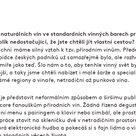
naturálních vín ve standardních vinných barech pr
lik nedostačující, že jste chtěli jít vlastní cestou?
šichni máme silný vztah k tzv. přírodním vínům. Pře
abídce českých podniků už samozřejmě byla, ale roz
míře jako teď. Šlo nám o to, aby tenhle vinný svět by
ší, a taky jsme chtěli nabízet i malé šarže a speciali
mé regiony a vinaře, netradiční až punková vína.
 je představit neformálním způsobem a širšímu publ
 core fanouškům přírodních vín. Žádná řízená degus
ní menu s pairingem a klavír nebo cimbál, ale prost
 práce stavit na skleničku dvě v netradičním prostor
rá elektronická hudba a pokecáš si s fajn lidma o ví
h zásadních věcech života.