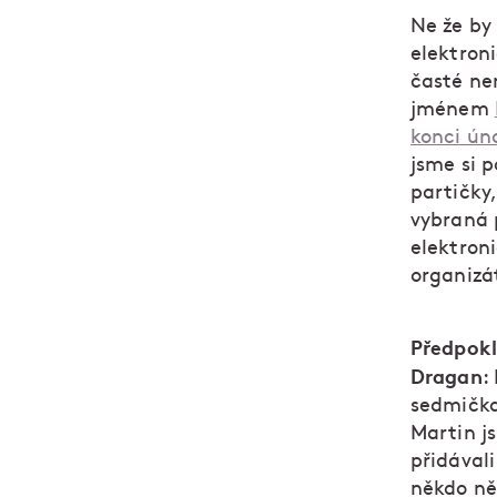
Ne že by 
elektron
časté ne
jménem
konci ún
jsme si p
partičky,
vybraná p
elektron
organizá
Předpokl
Dragan
:
sedmičkam
Martin j
přidával
někdo ně