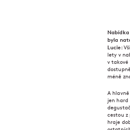
Nabídka 
byla nato
Lucie
: V
lety v n
v takové 
dostupněj
méně zná
A hlavně
jen hard
degustač
cestou z
hraje dob
ostatníc