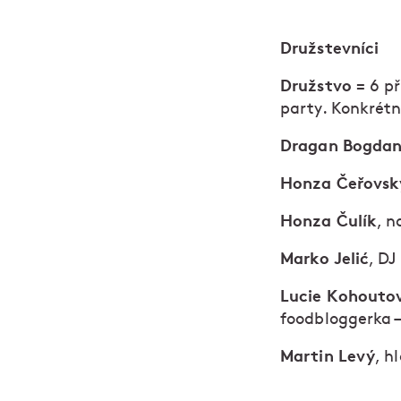
Družstevníci
Družstvo
= 6 př
party. Konkrétn
Dragan Bogdan
Honza Čeřovsk
Honza Čulík
, n
Marko Jelić
, DJ
Lucie Kohouto
foodbloggerka 
Martin Levý
, h