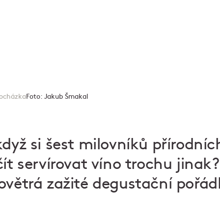
rocházka
Foto:
Jakub Šmakal
dyž si šest milovníků přírodníc
ít servírovat víno trochu jinak?
ovětrá zažité degustační pořád