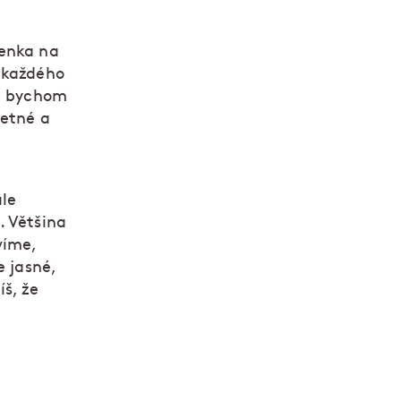
lenka na
m každého
de bychom
Letné a
ale
. Většina
víme,
e jasné,
š, že