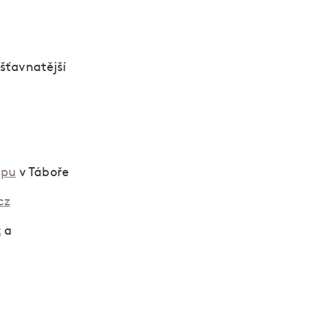
 šťavnatější
epu
v Táboře
cz
z
a