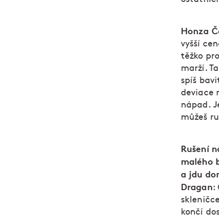
Honza Č
vyšší ce
těžko pr
marží. Ta
spíš bav
deviace 
nápad. J
můžeš ruš
Rušení n
malého b
a jdu do
Dragan
:
skleničce
končí do