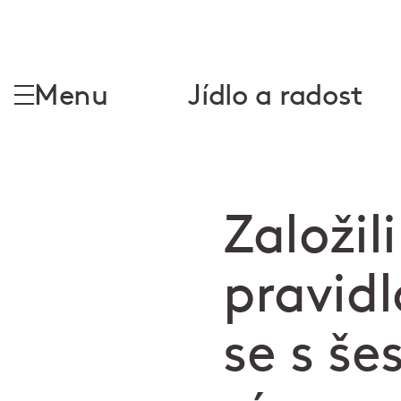
Menu
Jídlo a radost
Založil
pravid
se s še