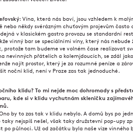
eřovský
: Vína, která nás baví, jsou vzhledem k malý
ně nebo někdy svérázným chuťovým projevům často 
odejná v klasickém gastro provozu se standardní res
kže vinný bar se speciálními víny, který nás nebude ž
it, protože tam budeme ve volném čase realizovat sv
na nevinných přátelích a kolemjdoucích, se zdál jak
enže najít prostor, který je za rozumné peníze a zár
it noční klid, není v Praze zas tak jednoduché.
očního klidu? To mi nejde moc dohromady s předs
aru, kde si v klidu vychutnám skleničku zajímavéh
mů.
 Ono by to zas tak v klidu nebylo. A domů bys po jed
 taky nejspíš nešel, však taky družstevní pop-upy zp
st po půlnoci. Už od začátku byla naše vize vinného 