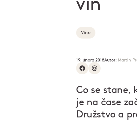
vín
Víno
19. února 2018
Autor:
Martin P
Co se stane, k
je na čase zač
Družstvo a pr