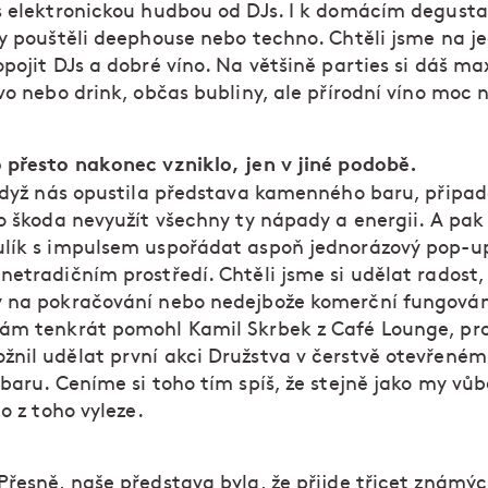
s elektronickou hudbou od DJs. I k domácím degust
ky pouštěli deephouse nebo techno. Chtěli jsme na 
opojit DJs a dobré víno. Na většině parties si dáš m
vo nebo drink, občas bubliny, ale přírodní víno moc 
 přesto nakonec vzniklo, jen v jiné podobě.
 když nás opustila představa kamenného baru, připa
o škoda nevyužít všechny ty nápady a energii. A pak 
lík s impulsem uspořádat aspoň jednorázový pop-up
netradičním prostředí. Chtěli jsme si udělat radost,
 na pokračování nebo nedejbože komerční fungován
ám tenkrát pomohl Kamil Skrbek z Café Lounge, pr
nil udělat první akci Družstva v čerstvě otevřené
baru. Ceníme si toho tím spíš, že stejně jako my vů
co z toho vyleze.
 Přesně, naše představa byla, že přijde třicet známýc