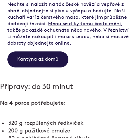
Nechte si naložit na tác české hovězí a vepřové z
ohně, objednejte si pivo u výčepu a hodujte. Naši
kuchaři vaří z čerstvého masa, které jim průběžně
dodávají řezníci.
Menu se díky tomu často mění
,
takže pokaždé ochutnáte něco nového. V řeznictví
si můžete nakoupit i maso s sebou, nebo si masové
dobroty objednejte online.
Kantýna až domů
Přípravy: do 30 minut
Na 4 porce potřebujete:
320 g rozpůlených ředkviček
200 g pažitkové emulze