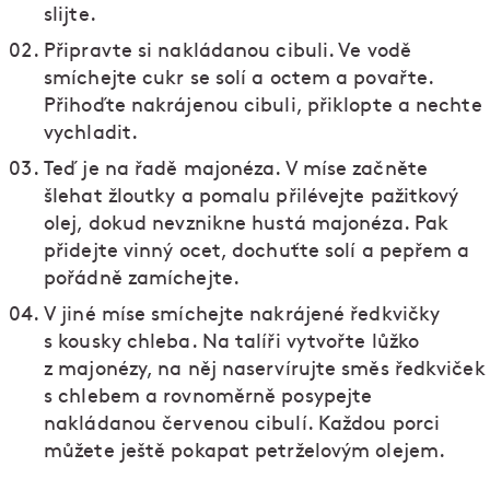
slijte.
Připravte si nakládanou cibuli. Ve vodě
smíchejte cukr se solí a octem a povařte.
Přihoďte nakrájenou cibuli, přiklopte a nechte
vychladit.
Teď je na řadě majonéza. V míse začněte
šlehat žloutky a pomalu přilévejte pažitkový
olej, dokud nevznikne hustá majonéza. Pak
přidejte vinný ocet, dochuťte solí a pepřem a
pořádně zamíchejte.
V jiné míse smíchejte nakrájené ředkvičky
s kousky chleba. Na talíři vytvořte lůžko
z majonézy, na něj naservírujte směs ředkviček
s chlebem a rovnoměrně posypejte
nakládanou červenou cibulí. Každou porci
můžete ještě pokapat petrželovým olejem.