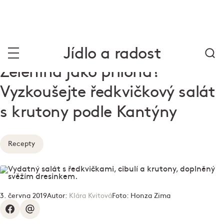
Jídlo a radost
Zelenina jako příloha?
Vyzkoušejte ředkvičkový salát
s krutony podle Kantýny
Recepty
3. června 2019
Autor:
Klára Kvitová
Foto:
Honza Zima