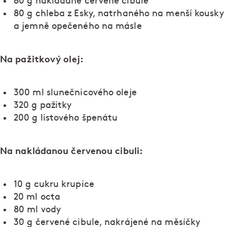
80 g nakládané červené cibule
80 g chleba z Esky, natrhaného na menší kousky
a jemně opečeného na másle
Na pažitkový olej:
300 ml slunečnicového oleje
320 g pažitky
200 g listového špenátu
Na nakládanou červenou cibuli:
10 g cukru krupice
20 ml octa
80 ml vody
30 g červené cibule, nakrájené na měsíčky