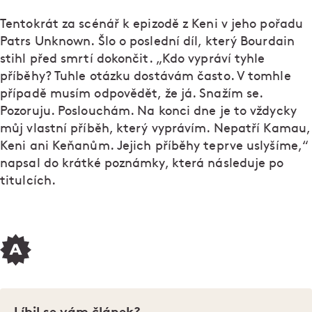
Tentokrát za scénář k epizodě z Keni v jeho pořadu
Patrs Unknown. Šlo o poslední díl, který Bourdain
stihl před smrtí dokončit. „Kdo vypráví tyhle
příběhy? Tuhle otázku dostávám často. V tomhle
případě musím odpovědět, že já. Snažím se.
Pozoruju. Poslouchám. Na konci dne je to vždycky
můj vlastní příběh, který vyprávím. Nepatří Kamau,
Keni ani Keňanům. Jejich příběhy teprve uslyšíme,“
napsal do krátké poznámky, která následuje po
titulcích.
Líbil se vám článek?