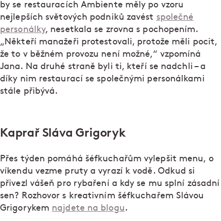
by se restauracích Ambiente měly po vzoru
nejlepších světových podniků zavést
společné
personálky
, nesetkala se zrovna s pochopením.
„Někteří manažeři protestovali, protože měli pocit,
že to v běžném provozu není možné,“ vzpomíná
Jana. Na druhé straně byli ti, kteří se nadchli – a
díky nim restaurací se společnými personálkami
stále přibývá.
Kaprař Sláva Grigoryk
Přes týden pomáhá šéfkuchařům vylepšit menu, o
víkendu vezme pruty a vyrazí k vodě. Odkud si
přivezl vášeň pro rybaření a kdy se mu splní zásadní
sen? Rozhovor s kreativním šéfkuchařem Slávou
Grigorykem
najdete na blogu
.