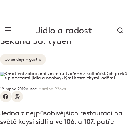
Jídlo a radost
Sekaná 38. týden
Co se děje v gastru
19. srpna 2019
Autor:
Martina Píšová
Jedna z nejpůsobivějších restaurací na
světě kdysi sídlila ve 106. a 107. patře