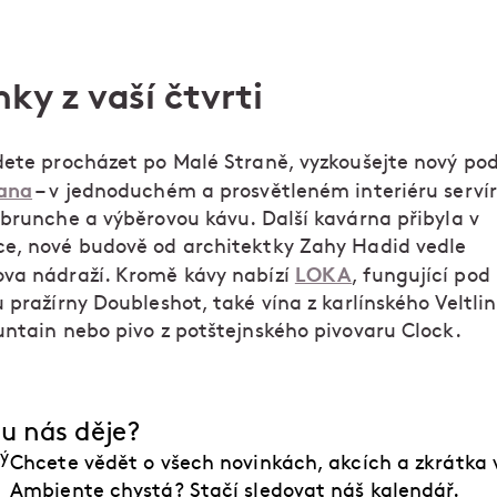
ky z vaší čtvrti
dete procházet po Malé Straně, vyzkoušejte nový po
ana
– v jednoduchém a prosvětleném interiéru servír
 brunche a výběrovou kávu. Další kavárna přibyla v
e, nové budově od architektky Zahy Hadid vedle
LOKA
va nádraží. Kromě kávy nabízí
, fungující pod
 pražírny Doubleshot, také vína z karlínského Veltli
untain nebo pivo z potštejnského pivovaru Clock.
 u nás děje?
Chcete vědět o všech novinkách, akcích a zkrátka 
Ambiente chystá? Stačí sledovat náš kalendář.