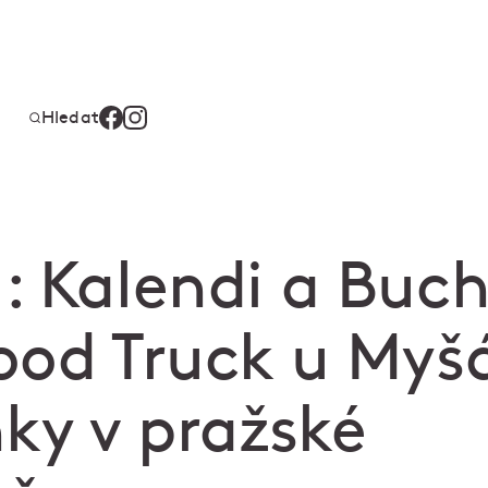
Hledat
: Kalendi a Buch
ood Truck u Myš
ky v pražské