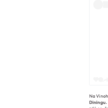
Na Vinoh
Diningu
.