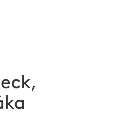
eck,
áka