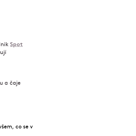
Spot
dnik
ují
nu a čaje
všem, co se v