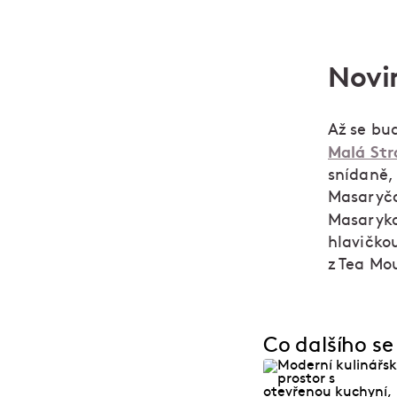
Novin
Až se bu
Malá Str
snídaně,
Masaryčc
Masaryko
hlavičkou
z Tea Mo
Co dalšího se