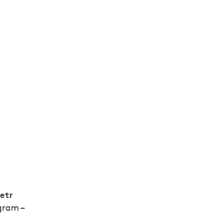
etr
gram –