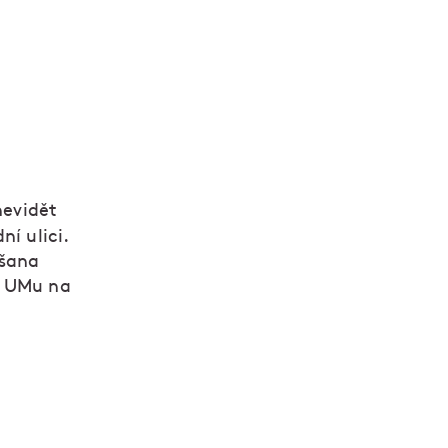
nevidět
ní ulici.
ušana
v UMu na