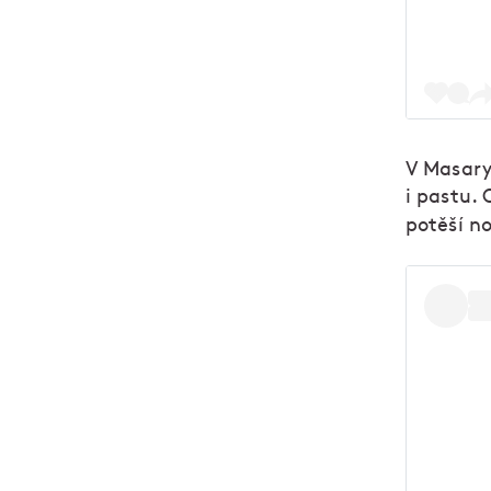
V Masary
i pastu.
potěší n