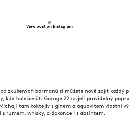
View post on Instagram
 od zkušených barmanů si můžete nově zajít každý 
pravidelný pop-
, kde holešovičtí Garage 22 rozjeli
Míchají tam koktejly s ginem a aquavitem vlastní vý
 i s rumem, whisky, a dokonce i s absintem.