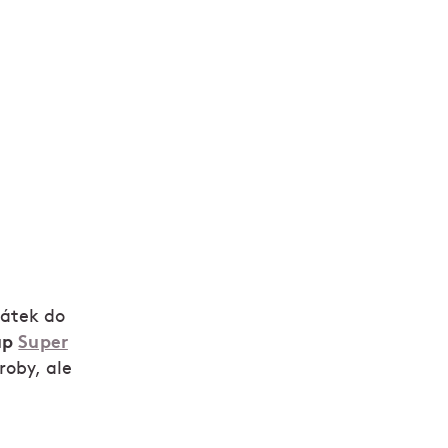
pátek do
up
Super
roby, ale