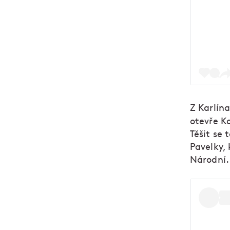
Z Karlína
otevře K
Těšit se
Pavelky,
Národní.