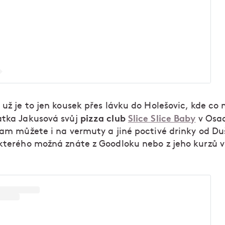
 už je to jen kousek přes lávku do Holešovic, kde co 
pizza club
Slice Slice Baby
atka Jakusová svůj
v Osad
 tam můžete i na vermuty a jiné poctivé drinky od D
 kterého možná znáte z Goodloku nebo z jeho kurzů 