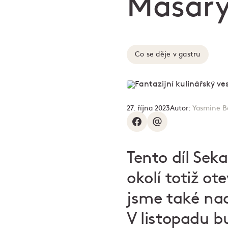
Masar
Co se děje v gastru
27. října 2023
Autor:
Yasmine B
Tento díl Seka
okolí totiž o
jsme také nad
V listopadu b