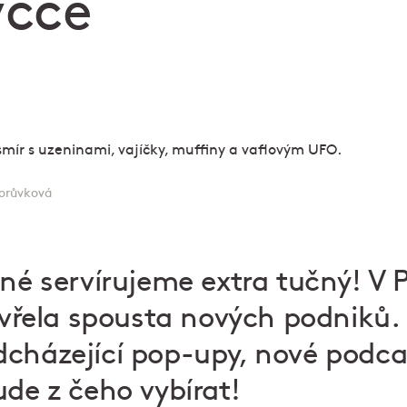
yčce
orůvková
né servírujeme extra tučný! V P
tevřela spousta nových podniků
cházející pop-upy, nové podcas
ude z čeho vybírat!