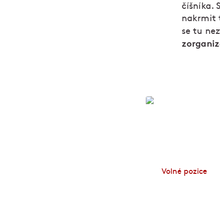
číšníka. 
nakrmit 
se tu nez
zorganiz
Zapoj se!
Volné pozice