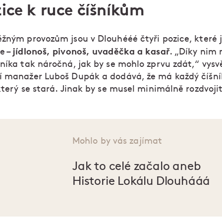
ice k ruce číšníkům
ěžným provozům jsou v Dlouhééé čtyři pozice, které 
jídlonoš, pivonoš, uvaděčka a kasař
e –
. „Díky nim 
níka tak náročná, jak by se mohlo zprvu zdát,“ vysv
í manažer Luboš Dupák a dodává, že má každý číšní
který se stará. Jinak by se musel minimálně rozdvojit
Mohlo by vás zajímat
Jak to celé začalo aneb
Historie Lokálu Dlouhááá