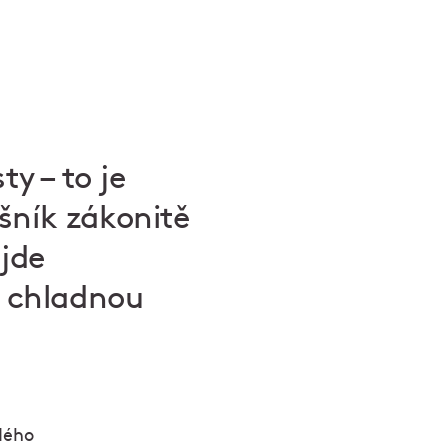
y – to je
šník zákonitě
 jde
s chladnou
dého