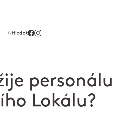
Hledat
žije personálu
šího Lokálu?