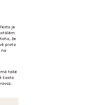
řesto je
eustálém
 toho, že
vě proto
 na
 má také
ě často
rovoz.