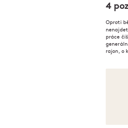
4 poz
Oproti b
nenajdet
práce číš
generáln
rajon, o 