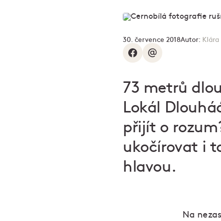
30. července 2018
Autor:
Klára
73 metrů dlou
Lokál Dlouháá
přijít o rozu
ukočírovat i 
hlavou.
Na nezas