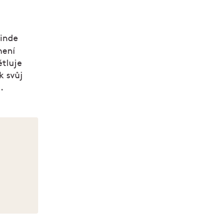
jinde
není
ětluje
k svůj
.