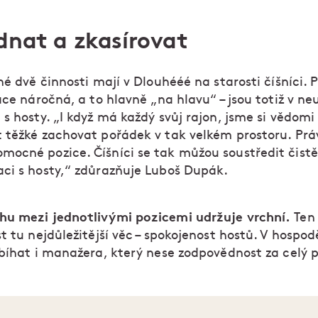
dnat a zkasírovat
né dvě činnosti mají v Dlouhééé na starosti číšníci. P
áce náročná, a to hlavně „na hlavu“ – jsou totiž v n
s hosty. „I když má každý svůj rajon, jsme si vědomi
 těžké zachovat pořádek v tak velkém prostoru. Prá
ocné pozice. Číšníci se tak můžou soustředit čistě
ci s hosty,“ zdůrazňuje Luboš Dupák.
u mezi jednotlivými pozicemi udržuje vrchní.
Ten
t tu nejdůležitější věc – spokojenost hostů. V hospod
obíhat i manažera, který nese zodpovědnost za celý p