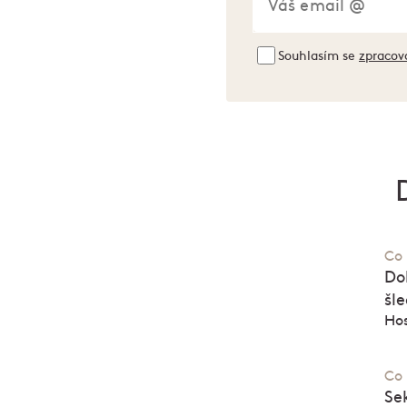
Souhlasím se
zpracov
Co 
Do
šl
Hos
Co 
Se