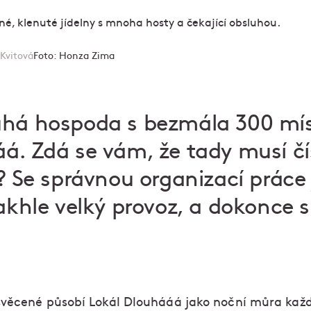
 Kvitová
Foto:
Honza Zima
há hospoda s bezmála 300 míst
á. Zdá se vám, že tady musí čí
m? Se správnou organizací práce
takhle velký provoz, a dokonce 
věcené působí Lokál Dlouhááá jako noční můra kaž