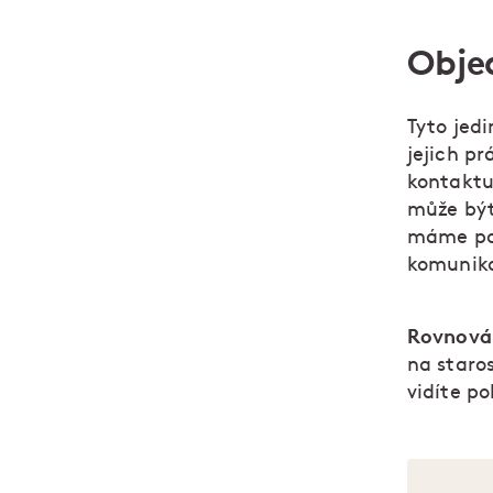
Obje
Tyto jedi
jejich pr
kontaktu 
může být
máme pom
komunika
Rovnováh
na staros
vidíte p