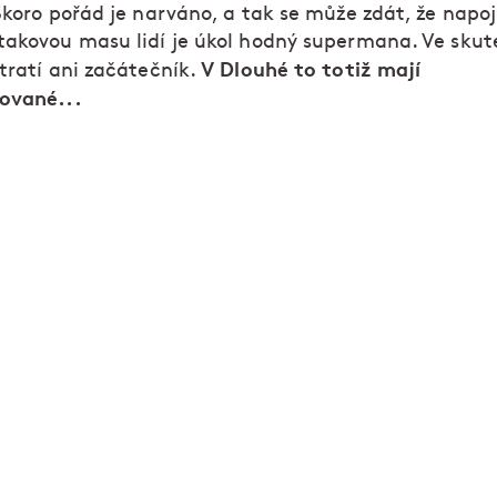
Skoro pořád je narváno, a tak se může zdát, že napoj
takovou masu lidí je úkol hodný supermana. Ve skut
V Dlouhé to totiž mají
tratí ani začátečník.
ované...
Dělá vám radost dobré jídlo, skvělá parta lidí a ús
hosta? Zamiřte na web Zapoj se a začněte pracov
podniků Ambiente.