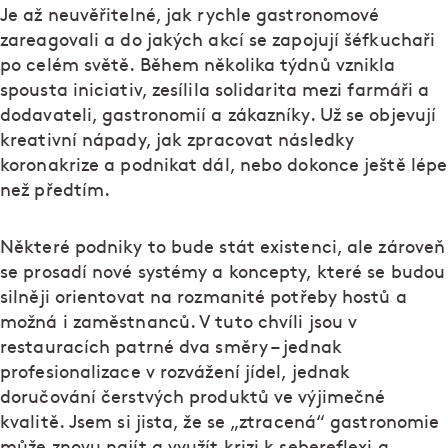
Je až neuvěřitelné, jak rychle gastronomové
zareagovali a do jakých akcí se zapojují šéfkuchaři
po celém světě. Během několika týdnů vznikla
spousta iniciativ, zesílila solidarita mezi farmáři a
dodavateli, gastronomií a zákazníky. Už se objevují
kreativní nápady, jak zpracovat následky
koronakrize a podnikat dál, nebo dokonce ještě lépe
než předtím.
Některé podniky to bude stát existenci, ale zároveň
se prosadí nové systémy a koncepty, které se budou
silněji orientovat na rozmanité potřeby hostů a
možná i zaměstnanců. V tuto chvíli jsou v
restauracích patrné dva směry – jednak
profesionalizace v rozvážení jídel, jednak
doručování čerstvých produktů ve výjimečné
kvalitě. Jsem si jista, že se „ztracená“ gastronomie
může znovu najít a využít krizi k sebereflexi a