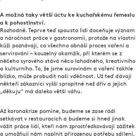
A možná taky větší úctu ke kuchařskému řemeslu
a k pohostinství.
Rozhodně. Teprve teď spousta lidí doceňuje význam
a náročnost práce v gastronomii, protože na vlastní
kůži poznávají, co všechno obnáší proces vaření a
–
servírování
kouzelný okamžik, při kterém se z
něčeho syrového stává něco lahodného, kreativního
a kulturního. To, že jsme surovinám a vaření takhle
blízko, může probudit naši vděčnost. Už teď dávají
někteří zákazníci vyšší spropitné než dřív a jejich
„děkuju“ má daleko větší váhu.
Až koronakrize pomine, budeme se zase rádi
setkávat v restauracích a budeme si hned jinak
vážit práce lidí, kteří nám zprostředkovávají zážitek
a umožňují nám naplnit přirozenou potřebu sdílení.