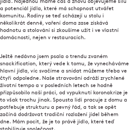
jídla. Najednou máme čas a znovu objevujeme sílu
a potenciál jídla, které má schopnost utvářet
komunitu. Rodiny se teď scházejí u stolu i
několikrát denně, vaření doma zase získává
hodnotu a stolování si zkoušíme užít i ve vlastní
domácnosti, nejen v restauracích.
Ještě nedávno jsem psala o trendu zvaném
snackification, který vede k tomu, že vynecháváme
hlavní jídla, víc svačíme a snídat můžeme třeba ve
čtyři odpoledne. Naše stravování odráží zrychlené
životní tempo a v posledních letech se hodně
přizpůsobilo naší práci, od vypuknutí koronakrize je
to však trochu jinak. Spousta lidí pracuje z domu a
potřebuje strukturu a pevný řád, a tak se opět
začíná dodržovat tradiční rozložení jídel během
dne. Mám pocit, že je to právě jídlo, které teď
stabilizuje společnost.