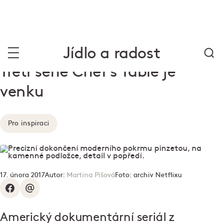
Jídlo a radost
Třetí série Chef’s Table je
venku
Pro inspiraci
17. února 2017
Autor:
Martina Píšová
Foto:
archiv Netflixu
Americký dokumentární seriál z