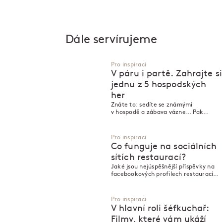
Dále servírujeme
Pro inspiraci
V páru i partě. Zahrajte si
jednu z 5 hospodských
her
Znáte to: sedíte se známými
v hospodě a zábava vázne… Pak
někdo pronese spásné „Dáme
Macháčka“. A hned je živo! Jaké další
hry se hodí (nejen) do hospody?
Pro inspiraci
Co funguje na sociálních
sítích restaurací?
Jaké jsou nejúspěšnější příspěvky na
facebookových profilech restaurací
Ambiente? Překvapivě to není jídlo...
Pro inspiraci
V hlavní roli šéfkuchař:
Filmy, které vám ukáží