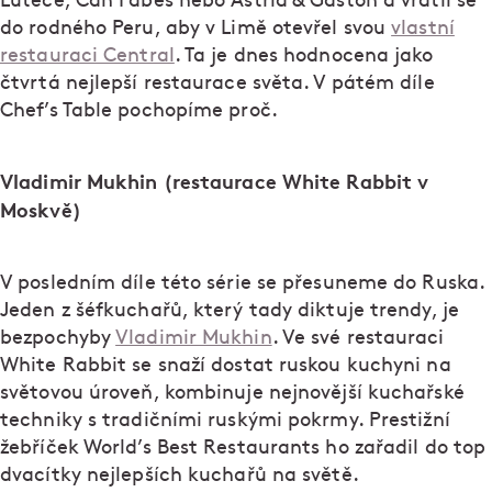
Lutece, Can Fabes nebo Astrid & Gaston a vrátil se
do rodného Peru, aby v Limě otevřel svou
vlastní
restauraci Central
. Ta je dnes hodnocena jako
čtvrtá nejlepší restaurace světa. V pátém díle
Chef’s Table pochopíme proč.
Vladimir Mukhin (restaurace White Rabbit v
Moskvě)
V posledním díle této série se přesuneme do Ruska.
Jeden z šéfkuchařů, který tady diktuje trendy, je
bezpochyby
Vladimir Mukhin
. Ve své restauraci
White Rabbit se snaží dostat ruskou kuchyni na
světovou úroveň, kombinuje nejnovější kuchařské
techniky s tradičními ruskými pokrmy. Prestižní
žebříček World’s Best Restaurants ho zařadil do top
dvacítky nejlepších kuchařů na světě.