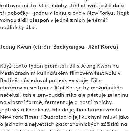
kultovní místo. Od té doby stihl otevřít ještě další
tři pobočky - jednu v Tokiu a dvě v New Yorku. Najít
volnou židli alespoň v jedné z nich je téměř
nadlidský úkol.
Jeong Kwan (chrám Baekyangsa, Jižní Korea)
Když tento týden promítali díl s Jeong Kwan na
Mezinárodním kulinářském filmovém festivalu v
Berlíně, následoval potlesk ve stoje. Díl s
chrámovou sestrou z Jížní Koreje by možná nikdo
nečekal, tahle zen-buddhistka ale pěstuje zeleninu
na vlastní farmě, fermentuje a hostí mnichy,
jeptišky a kohokoliv, kdo do jejího chrámu zavítá.
New York Times i Guardian o její kuchyni mluví jako
o jednom z největších gastronomických zážitků na