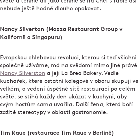
světě a tenhle díl jako tenhle se na Chef’s Table asi
nebude ještě hodně dlouho opakovat.
Nancy Silverton (Mozza Restaurant Group v
Kalifornii a Singapuru)
Evropskou chlebovou revoluci, kterou si teď všichni
společně užíváme, má na svědomí mimo jiné právě
Nancy Silverston
a její La Brea Bakery. Vedle
kuchařek, které ostatní kolegové v oboru skupují ve
velkém, a vedení úspěšné sítě restaurací po celém
světě, se stíhá každý den ukázat v kuchyni, aby
svým hostům sama uvařila. Další žena, která boří
zažité stereotypy v oblasti gastronomie.
Tim Raue (restaurace Tim Raue v Berlíně)