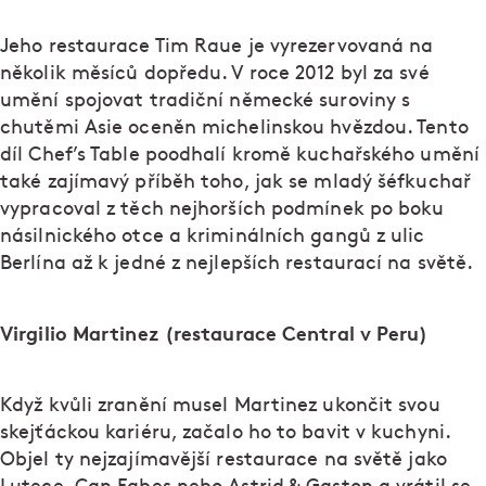
Jeho restaurace Tim Raue je vyrezervovaná na
několik měsíců dopředu. V roce 2012 byl za své
umění spojovat tradiční německé suroviny s
chutěmi Asie oceněn michelinskou hvězdou. Tento
díl Chef’s Table poodhalí kromě kuchařského umění
také zajímavý příběh toho, jak se mladý šéfkuchař
vypracoval z těch nejhorších podmínek po boku
násilnického otce a kriminálních gangů z ulic
Berlína až k jedné z nejlepších restaurací na světě.
Virgilio Martinez (restaurace Central v Peru)
Když kvůli zranění musel Martinez ukončit svou
skejťáckou kariéru, začalo ho to bavit v kuchyni.
Objel ty nejzajímavější restaurace na světě jako