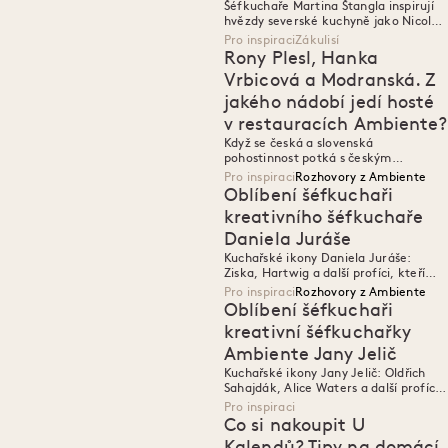
Šéfkuchaře Martina Štangla inspirují
M
M
hvězdy severské kuchyně jako Nicolai
Tram a Niklas Ekstedt, ale i Australan
Pro inspiraci
Zákulisí
Ben Shewry.
Rony Plesl, Hanka
Vrbicová a Modranská. Z
jakého nádobí jedí hosté
v restauracích Ambiente?
Když se česká a slovenská
pohostinnost potká s českým
designem.
Pro inspiraci
Rozhovory z Ambiente
Oblíbení šéfkuchaři
kreativního šéfkuchaře
Daniela Juráše
M
M
Kuchařské ikony Daniela Juráše:
Ziska, Hartwig a další profíci, kteří
inspirují kreativce Ambiente.
Pro inspiraci
Rozhovory z Ambiente
Oblíbení šéfkuchaři
kreativní šéfkuchařky
Ambiente Jany Jelič
M
M
Kuchařské ikony Jany Jelič: Oldřich
Sahajdák, Alice Waters a další profíci,
kteří inspirují kreativce Ambiente.
Pro inspiraci
Co si nakoupit U
Kalendů? Tipy na domácí