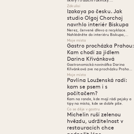
likéry i tradiční rakvičky.
Prozkoumejte police plné dobrot v
Zákulisí
cukrárně Myšák.
Izakaya po česku. Jak
studio Olgoj Chorchoj
navrhlo interiér Biskupa
Nerez, červené dřevo a recyklace.
Nahlédněte do interiéru Biskupa,
který pro Ambiente navrhlo studio
Moje místa
Olgoj Chorchoj.
Gastro procházka Prahou:
Kam chodí za jídlem
Darina Křivánková
Gastronomická novinářka Darina
Křivánková zve na procházku Prahou.
Objevte její oblíbené kavárny,
Moje místa
pekárny, bistra i restaurace od Vršovic
Pavlína Louženská radí:
přes centrum až po Holešovice.
kam se psem i s
počítačem?
Kam na rande, kde mají rádi pejsky a
tipy na místa, kde se dobře píše.
Co se děje v gastru
Michelin ruší zelenou
hvězdu, udržitelnost v
restauracích chce