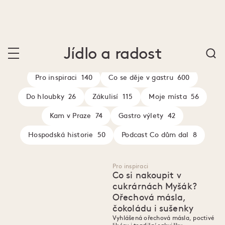
1111
Jídlo je radost
Jídlo a radost
Pro inspiraci
140
Co se děje v gastru
600
Do hloubky
26
Zákulisí
115
Moje místa
56
Kam v Praze
74
Gastro výlety
42
Hospodská historie
50
Podcast Co dům dal
8
Pro inspiraci
Co si nakoupit v
cukrárnách Myšák?
Ořechová másla,
čokoládu i sušenky
Vyhlášená ořechová másla, poctivé