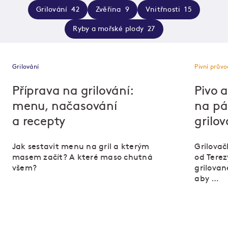
Grilování
42
Zvěřina
9
Vnitřnosti
15
Ryby a mořské plody
27
Grilování
Pivní prův
Příprava na grilování:
Pivo 
menu, načasování
na pá
a recepty
grilov
Jak sestavit menu na gril a kterým
Grilovač
masem začít? A které maso chutná
od Terez
všem?
grilovan
aby …