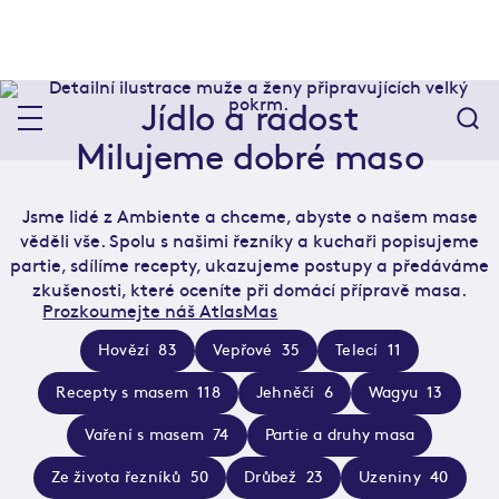
Jídlo a radost
Milujeme dobré maso
Jsme lidé z Ambiente a chceme, abyste o našem mase
věděli vše. Spolu s našimi řezníky a kuchaři popisujeme
partie, sdílíme recepty, ukazujeme postupy a předáváme
zkušenosti, které oceníte při domácí přípravě masa.
Prozkoumejte náš AtlasMas
Hovězí
83
Vepřové
35
Telecí
11
Recepty s masem
118
Jehněčí
6
Wagyu
13
Vaření s masem
74
Partie a druhy masa
Ze života řezníků
50
Drůbež
23
Uzeniny
40