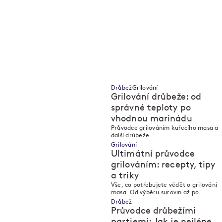
Drůbež
Grilování
Grilování drůbeže: od
správné teploty po
vhodnou marinádu
M
M
Průvodce grilováním kuřecího masa a
další drůbeže.
Grilování
Ultimátní průvodce
grilováním: recepty, tipy
a triky
M
M
Vše, co potřebujete vědět o grilování
masa. Od výběru surovin až po
servírování.
Drůbež
Průvodce drůbežími
partiemi: Jak je nejlépe