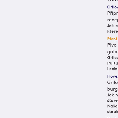
Grilo
Příp
rece
Jak s
M
M
kter
Pivní
Pivo
gril
Grilo
M
P
M
P
Pultu
i zel
Hově
Gril
burg
Jak n
šťavn
M
M
Našeh
steak