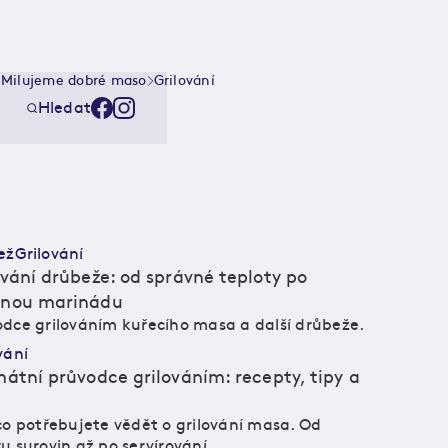
Milujeme dobré maso
Grilování
Hledat
ež
Grilování
ování drůbeže: od správné teploty po
nou marinádu
dce grilováním kuřecího masa a další drůbeže.
vání
mátní průvodce grilováním: recepty, tipy a
co potřebujete vědět o grilování masa. Od
u surovin až po servírování.