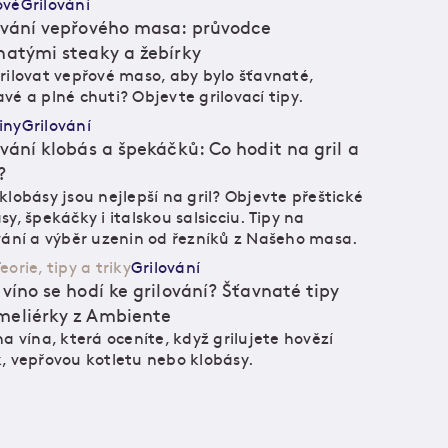
ové
Grilování
ování vepřového masa: průvodce
natými steaky a žebírky
rilovat vepřové maso, aby bylo šťavnaté,
vé a plné chuti? Objevte grilovací tipy.
iny
Grilování
ování klobás a špekáčků: Co hodit na gril a
?
klobásy jsou nejlepší na gril? Objevte přeštické
sy, špekáčky i italskou salsicciu. Tipy na
vání a výběr uzenin od řezníků z Našeho masa.
eorie, tipy a triky
Grilování
 víno se hodí ke grilování? Šťavnaté tipy
eliérky z Ambiente
na vína, která oceníte, když grilujete hovězí
, vepřovou kotletu nebo klobásy.