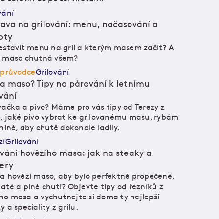
vání
rava na grilování: menu, načasování a
pty
estavit menu na gril a kterým masem začít? A
é maso chutná všem?
 průvodce
Grilování
 a maso? Tipy na párování k letnímu
ování
vačka a pivo? Máme pro vás tipy od Terezy z
, jaké pivo vybrat ke grilovanému masu, rybám
enině, aby chutě dokonale ladily.
zí
Grilování
ování hovězího masa: jak na steaky a
ery
a hovězí maso, aby bylo perfektně propečené,
até a plné chuti? Objevte tipy od řezníků z
o masa a vychutnejte si doma ty nejlepší
y a speciality z grilu.