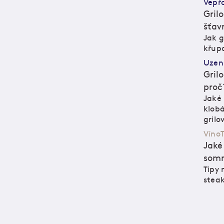
Vepř
Gril
šťav
Jak g
M
M
křupa
Uzen
Gril
proč
Jaké 
M
M
klobá
grilo
Víno
T
Jaké
somm
Tipy 
M
M
steak