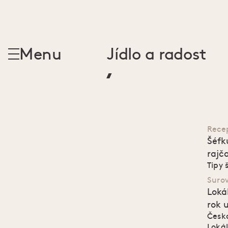
136
Menu
Jídlo a radost
Suroviny
Rece
Šéfk
rajč
Tipy 
Suro
Loká
rok 
Česká
Lokál