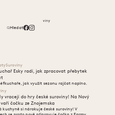
Vaření a recepty
Suroviny
Hledat
pty
Suroviny
uchař Esky radí, jak zpracovat přebytek
at
šéfkuchaře, jak využít sezonu rajčat naplno.
viny
ly vracejí do hry české suroviny! Na Nový
uvaří čočku ze Znojemska
 kuchyně si nárokuje české suroviny! V
ech se proto nově připravuje čočka z Farmy