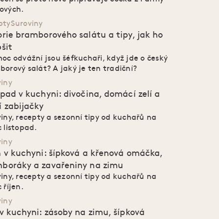
ových.
pty
Suroviny
orie bramborového salátu a tipy, jak ho
pšit
oc odvážní jsou šéfkuchaři, když jde o český
orový salát? A jaký je ten tradiční?
viny
opad v kuchyni: divočina, domácí zelí a
í zabijačky
iny, recepty a sezonní tipy od kuchařů na
 listopad.
viny
n v kuchyni: šípková a křenová omáčka,
boráky a zavařeniny na zimu
iny, recepty a sezonní tipy od kuchařů na
 říjen.
viny
 v kuchyni: zásoby na zimu, šípková