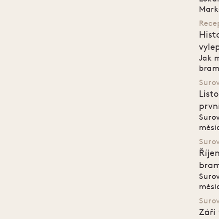
Mark
Rece
Hist
vyle
Jak m
bramb
Suro
List
prvn
Surov
měsíc
Suro
Říje
bram
Surov
měsíc
Suro
Září