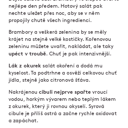
nejlépe den předem. Hotový salát pak
nechte uležet přes noc, aby se v něm
propojily chutě všech ingrediencí.
Brambory a veškerá zelenina by se měly
krájet na stejně velké kostičky. Kořenovou
zeleninu můžete uvařit, nakládat, ale taky
upéct v troubě
. Chuť je pak intenzivnější.
Lák z okurek
salát okoření a dodá mu
kyselost. Ta podtrhne a osvěží celkovou chuť
jídla, stejně jako citronová šťáva.
cibuli nejprve spařte
Nakrájenou
vroucí
vodou, horkým vývarem nebo teplým lákem
z okurek, který ji rovnou okyselí. Syrová
cibule je příliš ostrá a začne rychle oxidovat
a zapáchat.