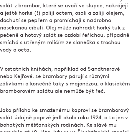
salát z brambor, které se uvaří ve slupce, nakrájejí
a ještě horké (!) polijí octem, osolí a zalijí olejem,
dochutí se pepřem a promíchají s nadrobno
nasekanou cibulí. Olej může nahradit horký tuk z
pečeně a hotový salát se ozdobí řeřichou, případně
smíchá s utřeným mlíčím ze slanečka s trochou
vody a octa.
V ostatních knihách, například od Sandtnerové
nebo Kejřové, se brambory párují s různými
zálivkami a konečně taky s majonézou, o klasickém
bramborovém salátu ale nemůže být řeč.
Jako příloha ke smaženému kaprovi se bramborový
salát údajně poprvé jedl okolo roku 1924, a to jen v
bohatých měšťanských rodinách. Ke slávě mu