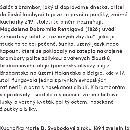
Salát z brambor, jaký si dopřáváme dneska, přišel
do české kuchyně teprve za první republiky, známé
kuchařky z 19. století se o něm nezmiňují.
Magdalena Dobromila Rettigová
(1826) uvádí
zemčatový salát z „rozličných zbytků“, jako je
studená telecí pečeně, šunka, uzený jazyk nebo
kapoun, které se pokládaly na zatepla nakrájené
brambory polité zálivkou z vařených žloutků,
brabancového oleje (panenský olivový olej z
Brabantska na území Holandska a Belgie, kde v 17.
stol. fungovala jedna z prvních evropských
rafinérií) a octa s nasekanou cibulí. K bramborám
se přidávaly i sardele a slanečci, vařené bobové
lusky a vařený květák politý octem, nasekané
žloutky a bílky.
Marie B. Svobodové
Kuchařka
z roku 1894 zveřejnila