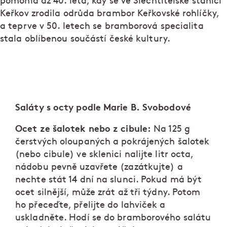
pomohla až 40. léta, kdy se ve Šlechtitelské stanici
Keřkov zrodila odrůda brambor Keřkovské rohlíčky,
a teprve v 50. letech se bramborová specialita
stala oblíbenou součástí české kultury.
Saláty s octy podle Marie B. Svobodové
Ocet ze šalotek nebo z cibule:
Na 125 g
čerstvých oloupaných a pokrájených šalotek
(nebo cibule) ve sklenici nalijte litr octa,
nádobu pevně uzavřete (zazátkujte) a
nechte stát 14 dní na slunci. Pokud má být
ocet silnější, může zrát až tři týdny. Potom
ho přeceďte, přelijte do lahviček a
uskladněte. Hodí se do bramborového salátu