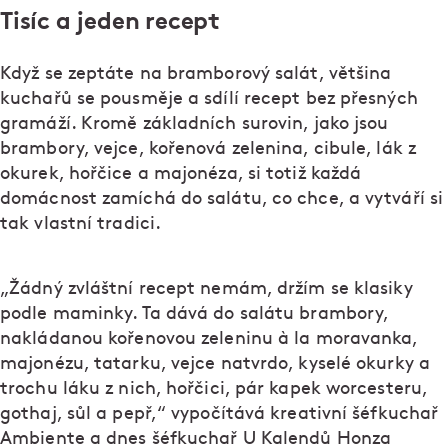
Tisíc a jeden recept
Když se zeptáte na bramborový salát, většina
kuchařů se pousměje a sdílí recept bez přesných
gramáží. Kromě základních surovin, jako jsou
brambory, vejce, kořenová zelenina, cibule, lák z
okurek, hořčice a majonéza, si totiž každá
domácnost zamíchá do salátu, co chce, a vytváří si
tak vlastní tradici.
„Žádný zvláštní recept nemám, držím se klasiky
podle maminky. Ta dává do salátu brambory,
nakládanou kořenovou zeleninu à la moravanka,
majonézu, tatarku, vejce natvrdo, kyselé okurky a
trochu láku z nich, hořčici, pár kapek worcesteru,
gothaj, sůl a pepř,“ vypočítává kreativní šéfkuchař
Ambiente a dnes šéfkuchař U Kalendů Honza