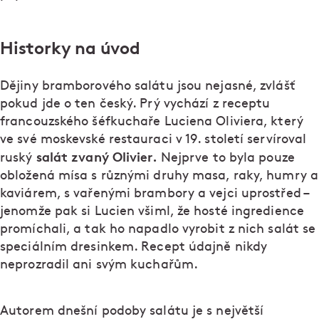
Historky na úvod
Dějiny bramborového salátu jsou nejasné, zvlášť
pokud jde o ten český. Prý vychází z receptu
francouzského šéfkuchaře Luciena Oliviera, který
ve své moskevské restauraci v 19. století servíroval
salát zvaný Olivier.
ruský
Nejprve to byla pouze
obložená mísa s různými druhy masa, raky, humry a
kaviárem, s vařenými brambory a vejci uprostřed –
jenomže pak si Lucien všiml, že hosté ingredience
promíchali, a tak ho napadlo vyrobit z nich salát se
speciálním dresinkem. Recept údajně nikdy
neprozradil ani svým kuchařům.
Autorem dnešní podoby salátu je s největší