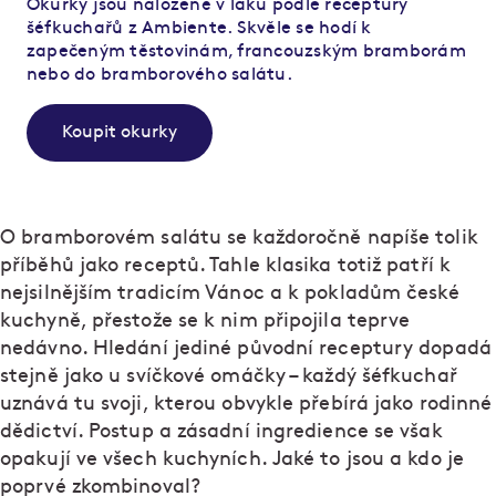
Okurky jsou naložené v láku podle receptury
šéfkuchařů z Ambiente. Skvěle se hodí k
zapečeným těstovinám, francouzským bramborám
nebo do bramborového salátu.
Koupit okurky
O bramborovém salátu se každoročně napíše tolik
příběhů jako receptů. Tahle klasika totiž patří k
nejsilnějším tradicím Vánoc a k pokladům české
kuchyně, přestože se k nim připojila teprve
nedávno. Hledání jediné původní receptury dopadá
stejně jako u svíčkové omáčky – každý šéfkuchař
uznává tu svoji, kterou obvykle přebírá jako rodinné
dědictví. Postup a zásadní ingredience se však
opakují ve všech kuchyních. Jaké to jsou a kdo je
poprvé zkombinoval?