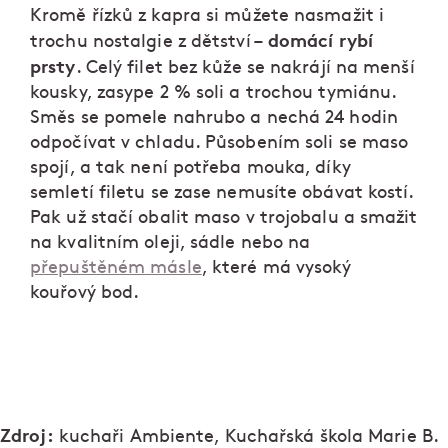
Kromě řízků z kapra si můžete nasmažit i
domácí rybí
trochu nostalgie z dětství –
prsty
. Celý filet bez kůže se nakrájí na menší
kousky, zasype 2 % soli a trochou tymiánu.
Směs se pomele nahrubo a nechá 24 hodin
odpočívat v chladu. Působením soli se maso
spojí, a tak není potřeba mouka, díky
semletí filetu se zase nemusíte obávat kostí.
Pak už stačí obalit maso v trojobalu a smažit
na kvalitním oleji, sádle nebo na
přepuštěném másle
, které má vysoký
kouřový bod.
Zdroj:
kuchaři Ambiente, Kuchařská škola Marie B.