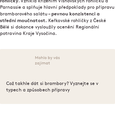
rohlíčky
. Vznikla křížením Višňovských rohlíčků a
Parnassie a splňuje hlavní předpoklady pro přípravu
pevnou konzistenci a
bramborového salátu –
střední moučnatost.
Keřkovské rohlíčky z České
Bělé si dokonce vysloužily ocenění Regionální
potravina Kraje Vysočina.
Mohlo by vás
zajímat
Což takhle dát si brambory? Vyznejte se v
typech a způsobech přípravy