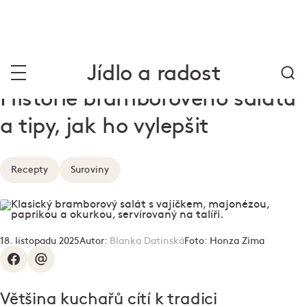
Jídlo a radost
Historie bramborového salátu
a tipy, jak ho vylepšit
Recepty
Suroviny
18. listopadu 2025
Autor:
Blanka Datinská
Foto:
Honza Zima
Většina kuchařů cítí k tradici