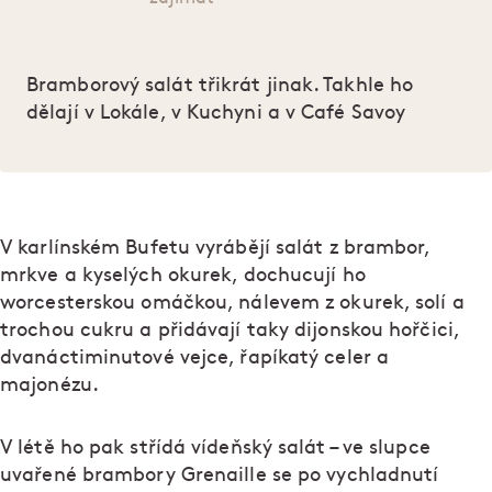
Bramborový salát třikrát jinak. Takhle ho
dělají v Lokále, v Kuchyni a v Café Savoy
V karlínském Bufetu vyrábějí salát z brambor,
mrkve a kyselých okurek, dochucují ho
worcesterskou omáčkou, nálevem z okurek, solí a
trochou cukru a přidávají taky dijonskou hořčici,
dvanáctiminutové vejce, řapíkatý celer a
majonézu.
V létě ho pak střídá vídeňský salát – ve slupce
uvařené brambory Grenaille se po vychladnutí