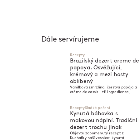
Dále servírujeme
Recepty
Brazilský dezert creme de
papaya. Osvěžující,
krémový a mezi hosty
oblíbený
Vanilková zmrzlina, čerstvá papája a
crème de cassis – tři ingredience,
jeden dokonalý dezert.
Recepty
Sladké pečení
Kynutá bábovka s
makovou náplní. Tradiční
dezert trochu jinak
Objevte zapomenutý recept z
Kuchařky naší vesnice: kynutá