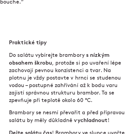
bouche.“
Praktické tipy
s nízkým
Do salátu vybírejte brambory
obsahem škrobu
, protože si po uvaření lépe
zachovají pevnou konzistenci a tvar. Na
plotnu je vždy postavte v hrnci se studenou
vodou – postupné zahřívání až k bodu varu
zajistí správnou strukturu brambor. Ta se
zpevňuje při teplotě okolo 60 ºC.
Brambory se nesmí převařit a před přípravou
vychladnout
salátu by měly důkladně
!
Dejte salátu čas
! Brambory ve slupce uvařte