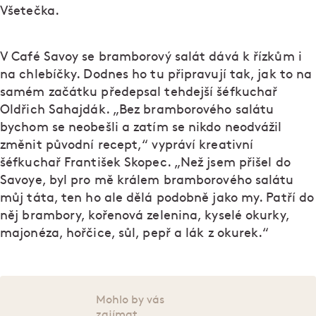
Všetečka.
V Café Savoy se bramborový salát dává k řízkům i
na chlebíčky. Dodnes ho tu připravují tak, jak to na
samém začátku předepsal tehdejší šéfkuchař
Oldřich Sahajdák. „Bez bramborového salátu
bychom se neobešli a zatím se nikdo neodvážil
změnit původní recept,“ vypráví kreativní
šéfkuchař František Skopec. „Než jsem přišel do
Savoye, byl pro mě králem bramborového salátu
můj táta, ten ho ale dělá podobně jako my. Patří do
něj brambory, kořenová zelenina, kyselé okurky,
majonéza, hořčice, sůl, pepř a lák z okurek.“
Mohlo by vás
zajímat