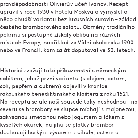
pravděpodobností Olivierův učeň Ivanov. Recept
upravil v roce 1930 v hotelu Moskva a vymyslel o
něco chudší variantu bez luxusních surovin – základ
českého bramborového salátu. Obměny tradičního
pokrmu si postupně získaly oblibu na různých
místech Evropy, například ve Vídni okolo roku 1900
nebo ve Francii, kam salát doputoval ve 30. letech.
příbuzenství s německým
Historici zvažují také
salátem
, jehož první variantu (s olejem, octem,
solí, pepřem a cukrem) objevili v kronice
rakouského benediktinského kláštera z roku 1621.
Na receptu se ale naši sousedé taky neshodnou – na
severu se brambory ve slupce míchají s majonézou,
zakysanou smetanou nebo jogurtem a lákem z
kyselých okurek, na jihu se plátky brambor
dochucují horkým vývarem z cibule, octem a