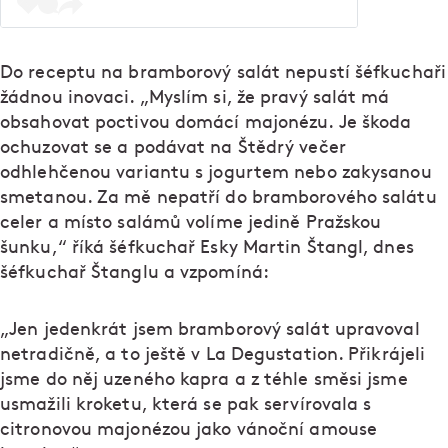
Do receptu na bramborový salát nepustí šéfkuchaři
žádnou inovaci. „Myslím si, že pravý salát má
obsahovat poctivou domácí majonézu. Je škoda
ochuzovat se a podávat na Štědrý večer
odhlehčenou variantu s jogurtem nebo zakysanou
smetanou. Za mě nepatří do bramborového salátu
celer a místo salámů volíme jedině Pražskou
šunku,“ říká šéfkuchař Esky Martin Štangl, dnes
šéfkuchař Štanglu a vzpomíná:
„Jen jedenkrát jsem bramborový salát upravoval
netradičně, a to ještě v La Degustation. Přikrájeli
jsme do něj uzeného kapra a z téhle směsi jsme
usmažili kroketu, která se pak servírovala s
citronovou majonézou jako vánoční amouse