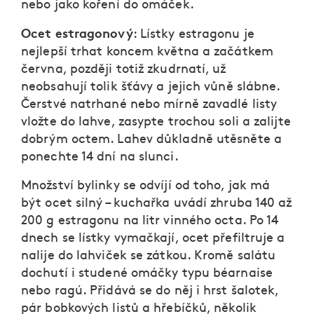
nebo jako koření do omáček.
Ocet estragonový
: Lístky estragonu je
nejlepší trhat koncem května a začátkem
června, později totiž zkudrnatí, už
neobsahují tolik šťávy a jejich vůně slábne.
Čerstvé natrhané nebo mírně zavadlé listy
vložte do lahve, zasypte trochou soli a zalijte
dobrým octem. Lahev důkladně utěsněte a
ponechte 14 dní na slunci.
Množství bylinky se odvíjí od toho, jak má
být ocet silný – kuchařka uvádí zhruba 140 až
200 g estragonu na litr vinného octa. Po 14
dnech se lístky vymačkají, ocet přefiltruje a
nalije do lahviček se zátkou. Kromě salátu
dochutí i studené omáčky typu béarnaise
nebo ragú. Přidává se do něj i hrst šalotek,
pár bobkových listů a hřebíčků, několik