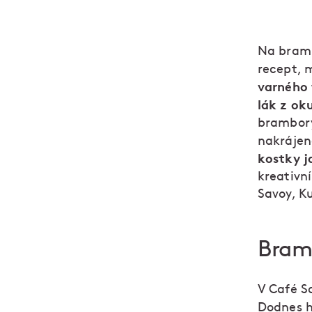
Na bramb
recept, 
varného 
lák z ok
brambory
nakrájen
kostky 
kreativn
Savoy, K
Bramb
V Café S
Dodnes h