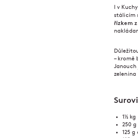
I v Kuchy
stálicím
řízkem z
nakláda
Důležito
– kromě 
Janouch 
zelenina
Surovi
1½ kg
250 g
125 g 