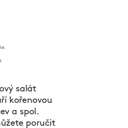
á
ový salát
aří kořenovou
ev a spol.
 můžete poručit