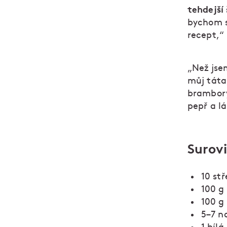
tehdejší
bychom s
recept,“
„Než jse
můj táta,
brambory
pepř a lá
Surov
10 st
100 g
100 g
5–7 n