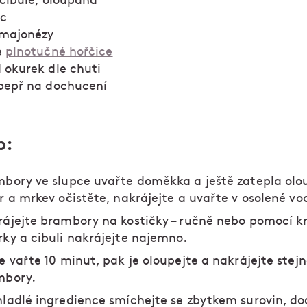
 cibule, oloupaná
ec
c majonézy
e
plnotučné hořčice
d okurek dle chuti
 pepř na dochucení
p:
bory ve slupce uvařte doměkka a ještě zatepla olo
r a mrkev očistěte, nakrájejte a uvařte v osolené vo
ájejte brambory na kostičky – ručně nebo pomocí kr
ky a cibuli nakrájejte najemno.
e vařte 10 minut, pak je oloupejte a nakrájejte stejn
mbory.
ladlé ingredience smíchejte se zbytkem surovin, d