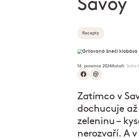
Savoy
Recepty
16. prosince 2024
Autoři:
Soňa 
Zatímco v Sav
dochucuje až 
zeleninu – kys
nerozvaří. A v