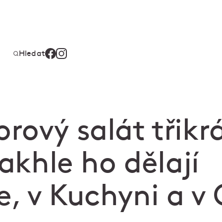
Hledat
ový salát třikr
Takhle ho dělají
e, v Kuchyni a v