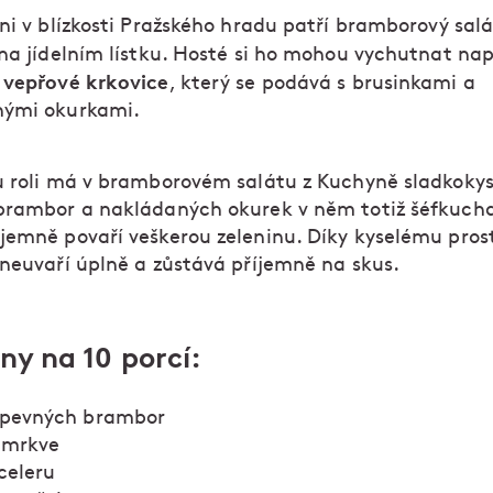
ni v blízkosti Pražského hradu patří bramborový salá
 na jídelním lístku. Hosté si ho mohou vychutnat na
 vepřové krkovice
, který se podává s brusinkami a
nými okurkami.
u roli má v bramborovém salátu z Kuchyně sladkokys
brambor a nakládaných okurek v něm totiž šéfkuch
jemně povaří veškerou zeleninu. Díky kyselému prost
 neuvaří úplně a zůstává příjemně na skus.
ny na 10 porcí:
 pevných brambor
 mrkve
celeru