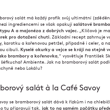
orový salát má každý profík svůj ultimátní (zděděn
salátové brambo
mezi ingrediencemi se však opakují
typu A a majonéza z dobrých vajec
. „Klíčová je m
urek pro dotažení chuti
. Základní recept zahrnuje 
, karotku a kořenovou petržel, případně i celer, a 
Kyselé okurky a vejce se krájí na stejně v
ou cibuli.
jako brambory a kořenovka
,“ vysvětluje František S
í šéfkuchař Ambiente. Jak na bramborový salát podl
uchyně nebo Lokálu?
orový salát à la Café Savoy
avoy se bramborový salát dává k řízkům i na chlebíč
jak to na samém začátku před
o tu připravují tak,