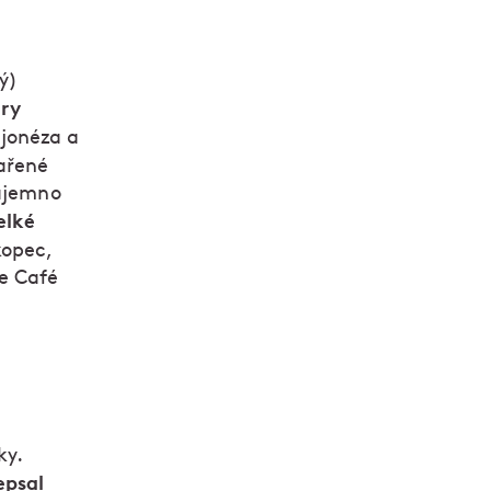
ý)
ry
ajonéza a
vařené
najemno
elké
kopec,
e Café
ky.
epsal