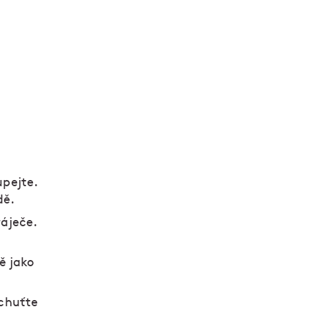
upejte.
dě.
áječe.
ě jako
ochuťte