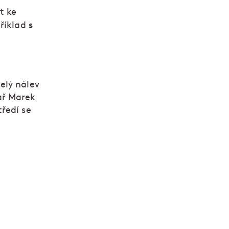
t ke
s
příklad
elý nálev
ař Marek
ředí se