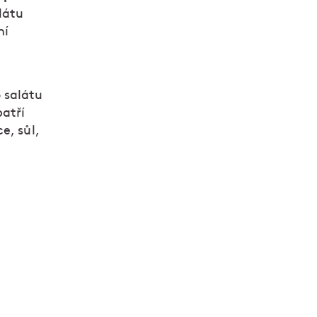
látu
ní
 salátu
patří
e, sůl,