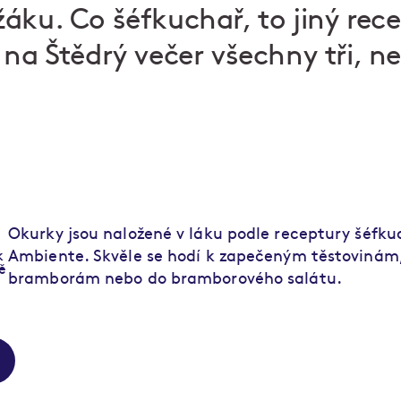
áku. Co šéfkuchař, to jiný rece
 na Štědrý večer všechny tři, 
Okurky jsou naložené v láku podle receptury šéfku
Ambiente. Skvěle se hodí k zapečeným těstovinám
bramborám nebo do bramborového salátu.