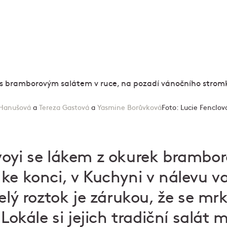
Hanušová
a
Tereza Gastová
a
Yasmine Borůvková
Foto:
Lucie Fenclov
oyi se lákem z okurek brambor
ke konci, v Kuchyni v nálevu v
elý roztok je zárukou, že se mrk
 Lokále si jejich tradiční salát