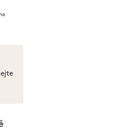
ho
ejte
ně