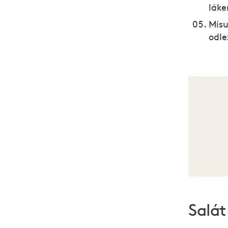
láke
Mísu
odle
Salát