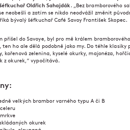
 šéfkuchař Oldřich Sahajdák
. „Bez bramborového sa
e neobešli a zatím se nikdo neodvážil změnit původ
 říká bývalý šéfkuchař Café Savoy František Skopec.
m přišel do Savoye, byl pro mě králem bramborového
 ten ho ale dělá podobně jako my. Do téhle klasiky 
, kořenová zelenina, kyselé okurky, majonéza, hořčic
k z okurek,“ vypočítává.
iny:
ředně velkých brambor varného typu A či B
 celeru
 mrkve
akládaných okurek