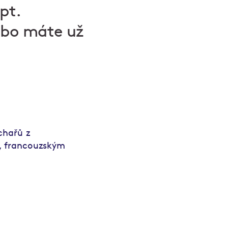
pt.
nebo máte už
chařů z
, francouzským