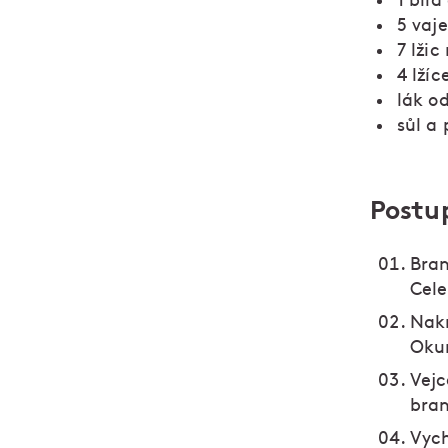
1 bílá
5 vaj
7 lži
4 lžíc
lák o
sůl a
Postu
Bram
Cele
Nakr
Okur
Vejc
bra
Vych