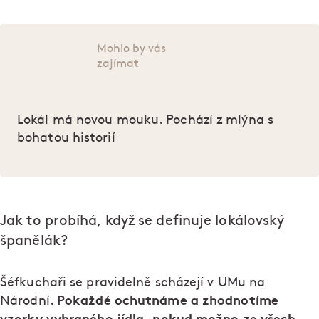
Mohlo by vás
zajímat
Lokál má novou mouku. Pochází z mlýna s
bohatou historií
Jak to probíhá, když se definuje lokálovský
španělák?
Šéfkuchaři se pravidelně scházejí v UMu na
Pokaždé ochutnáme a zhodnotíme
Národní.
vzorky vybraného jídla, pokud možno ze všech