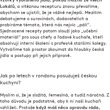
Lokálů
, a vítěznou recepturu znovu převaříme,
abychom se ujistili, že je vážně nejlepší. Mezitím
debatujeme o surovinách, dodavatelích a
probíráme témata, která nás nejvíc „pálí“.
Sjednocené recepty potom slouží jako „učební
materiál“ pro sous chefy a řadové kuchaře, kteří
absolvují interní školení s profesně staršími kolegy.
Vytváříme tak prostor zkoumat do hloubky česká
jídla a postupy při jejich přípravě.
Jak po letech v rondonu posuzuješ českou
kuchyni?
Myslím si, že je složitá, řemeslná, a tudíž náročná. Z
toho důvodu je podstatné, aby k ní naši kuchaři
když máš něco opravdu ráda,
vzhlíželi. Protože