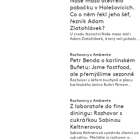
Naše maso otevřelo
pobočku v Holešovicích.
Co o něm řekl jeho šéf,
řezník Adam
M
M
Zlatohlávek?
U zrodu řeznictví Naše maso stál i
Adam Zlatohlávek, který velí pobočce
v Holešovické tržnici.
Rozhovory z Ambiente
Petr Benda o karlínském
Bufetu: Jsme fastfood,
ale přemýšlíme sezonně
M
M
Rozhovor s šéfem kuchyně a placu
karlínského bistra Bufet Petrem
Bendou.
Rozhovory z Ambiente
Z laboratoře do fine
diningu: Rozhovor s
cukrářkou Sabinou
Keltnerovou
M
M
Sabina Keltnerová vyměnila chemii za
cukrařinu. Přečtěte si rozhovor o