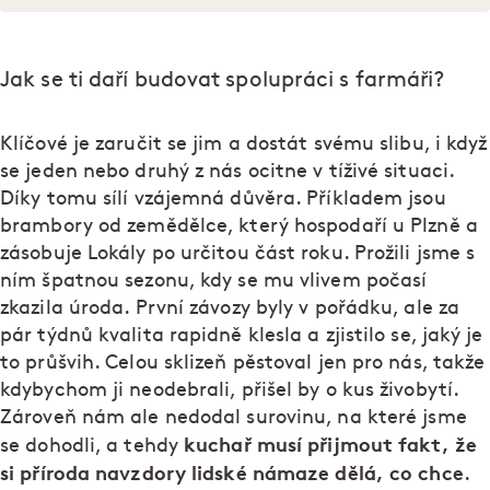
Jak se ti daří budovat spolupráci s farmáři?
Klíčové je zaručit se jim a dostát svému slibu, i když
se jeden nebo druhý z nás ocitne v tíživé situaci.
Díky tomu sílí vzájemná důvěra. Příkladem jsou
brambory od zemědělce, který hospodaří u Plzně a
zásobuje Lokály po určitou část roku. Prožili jsme s
ním špatnou sezonu, kdy se mu vlivem počasí
zkazila úroda. První závozy byly v pořádku, ale za
pár týdnů kvalita rapidně klesla a zjistilo se, jaký je
to průšvih. Celou sklizeň pěstoval jen pro nás, takže
kdybychom ji neodebrali, přišel by o kus živobytí.
Zároveň nám ale nedodal surovinu, na které jsme
kuchař musí přijmout fakt, že
se dohodli, a tehdy
si příroda navzdory lidské námaze dělá, co chce
.