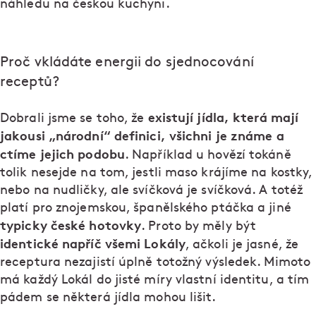
náhledu na českou kuchyni.
Proč vkládáte energii do sjednocování
receptů?
existují jídla, která mají
Dobrali jsme se toho, že
jakousi „národní“ definici, všichni je známe a
ctíme jejich podobu
. Například u hovězí tokáně
tolik nesejde na tom, jestli maso krájíme na kostky,
nebo na nudličky, ale svíčková je svíčková. A totéž
platí pro znojemskou, španělského ptáčka a jiné
typicky české hotovky
. Proto by měly být
identické napříč všemi Lokály
, ačkoli je jasné, že
receptura nezajistí úplně totožný výsledek. Mimoto
má každý Lokál do jisté míry vlastní identitu, a tím
pádem se některá jídla mohou lišit.