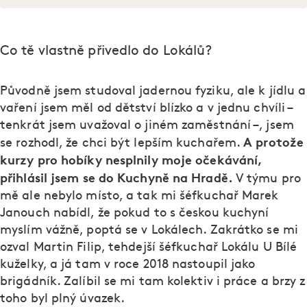
Co tě vlastně přivedlo do Lokálů?
Původně jsem studoval jadernou fyziku, ale k jídlu a
vaření jsem měl od dětství blízko a v jednu chvíli –
tenkrát jsem uvažoval o jiném zaměstnání –, jsem
A protože
se rozhodl, že chci být lepším kuchařem.
kurzy pro hobíky nesplnily moje očekávání,
přihlásil jsem se do Kuchyně na Hradě.
V týmu pro
mě ale nebylo místo, a tak mi šéfkuchař Marek
Janouch nabídl, že pokud to s českou kuchyní
myslím vážně, poptá se v Lokálech. Zakrátko se mi
ozval Martin Filip, tehdejší šéfkuchař Lokálu U Bílé
kuželky, a já tam v roce 2018 nastoupil jako
brigádník. Zalíbil se mi tam kolektiv i práce a brzy z
toho byl plný úvazek.