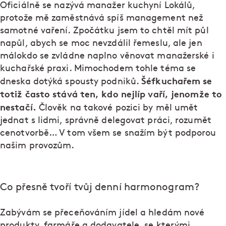
Oficiálně se nazývá manažer kuchyní Lokálů,
protože mě zaměstnává spíš management než
samotné vaření. Zpočátku jsem to chtěl mít půl
napůl, abych se moc nevzdálil řemeslu, ale jen
málokdo se zvládne naplno věnovat manažerské i
kuchařské praxi. Mimochodem tohle téma se
Šéfkuchařem se
dneska dotýká spousty podniků.
totiž často stává ten, kdo nejlíp vaří, jenomže to
nestačí.
Člověk na takové pozici by měl umět
jednat s lidmi, správně delegovat práci, rozumět
cenotvorbě… V tom všem se snažím být podporou
našim provozům.
Co přesně tvoří tvůj denní harmonogram?
Zabývám se přeceňováním jídel a hledám nové
produkty, farmáře a dodavatele, se kterými