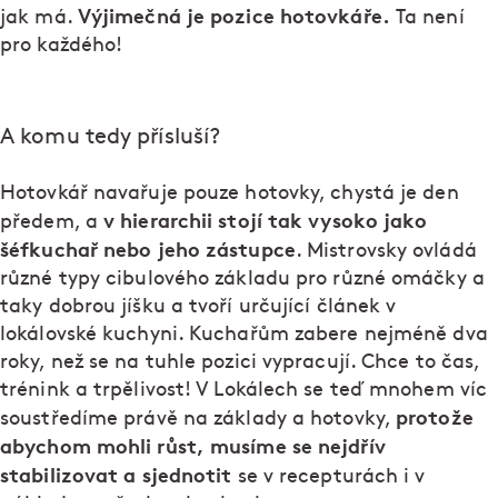
Výjimečná je pozice hotovkáře.
jak má.
Ta není
pro každého!
A komu tedy přísluší?
Hotovkář navařuje pouze hotovky, chystá je den
v hierarchii stojí tak vysoko jako
předem, a
šéfkuchař nebo jeho zástupce
. Mistrovsky ovládá
různé typy cibulového základu pro různé omáčky a
taky dobrou jíšku a tvoří určující článek v
lokálovské kuchyni. Kuchařům zabere nejméně dva
roky, než se na tuhle pozici vypracují. Chce to čas,
trénink a trpělivost! V Lokálech se teď mnohem víc
protože
soustředíme právě na základy a hotovky,
abychom mohli růst, musíme se nejdřív
stabilizovat a sjednotit
se v recepturách i v