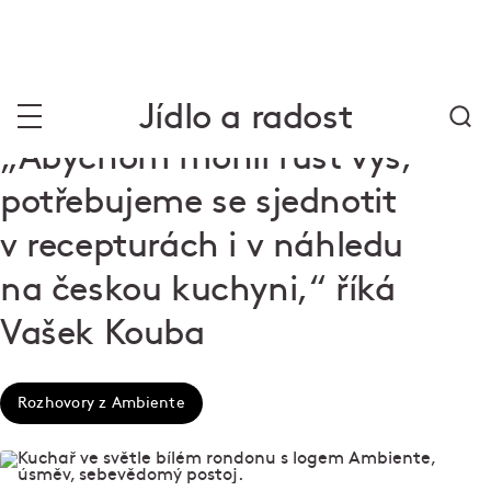
Jídlo a radost
„Abychom mohli růst výš,
potřebujeme se sjednotit
v recepturách i v náhledu
na českou kuchyni,“ říká
Vašek Kouba
Rozhovory z Ambiente