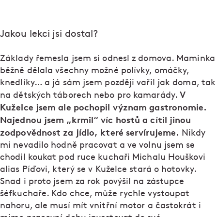
Jakou lekci jsi dostal?
Základy řemesla jsem si odnesl z domova. Maminka
běžně dělala všechny možné polívky, omáčky,
knedlíky… a já sám jsem později vařil jak doma, tak
V
na dětských táborech nebo pro kamarády.
Kuželce jsem ale pochopil význam gastronomie.
Najednou jsem „krmil“ víc hostů a cítil jinou
zodpovědnost za jídlo, které servírujeme.
Nikdy
mi nevadilo hodně pracovat a ve volnu jsem se
chodil koukat pod ruce kuchaři Michalu Houškovi
alias Píďovi, který se v Kuželce stará o hotovky.
Snad i proto jsem za rok povýšil na zástupce
šéfkuchaře. Kdo chce, může rychle vystoupat
nahoru, ale musí mít vnitřní motor a častokrát i