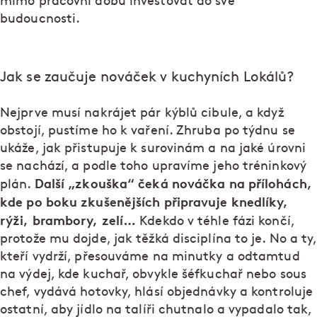
mimo pracovní dobu investovat do své
budoucnosti.
Jak se zaučuje nováček v kuchyních Lokálů?
Nejprve musí nakrájet pár kýblů cibule, a když
obstojí, pustíme ho k vaření. Zhruba po týdnu se
ukáže, jak přistupuje k surovinám a na jaké úrovni
se nachází, a podle toho upravíme jeho tréninkový
Další „zkouška“ čeká nováčka na přílohách,
plán.
kde po boku zkušenějších připravuje knedlíky,
rýži, brambory, zelí…
Kdekdo v téhle fázi končí,
protože mu dojde, jak těžká disciplína to je. No a ty,
kteří vydrží, přesouváme na minutky a odtamtud
na výdej, kde kuchař, obvykle šéfkuchař nebo sous
chef, vydává hotovky, hlásí objednávky a kontroluje
ostatní, aby jídlo na talíři chutnalo a vypadalo tak,