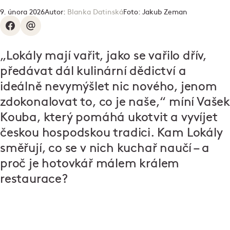
9. února 2026
Autor:
Blanka Datinská
Foto:
Jakub Zeman
„Lokály mají vařit, jako se vařilo dřív,
předávat dál kulinární dědictví a
ideálně nevymýšlet nic nového, jenom
zdokonalovat to, co je naše,“ míní Vašek
Kouba, který pomáhá ukotvit a vyvíjet
českou hospodskou tradici. Kam Lokály
směřují, co se v nich kuchař naučí – a
proč je hotovkář málem králem
restaurace?