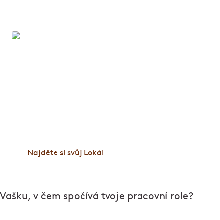
Lokál: Poctivá hospoda a pivo jako
křen
Lokály jsou splněným snem o české hospodě, kde
jsou štamgasti jako doma. Po otevření prvního
Lokálu Dlouhááá v roce 2009 přibylo dalších osm
podniků v Praze, Brně a Plzni. Vaříme poctivě a
čepujeme pivo čerstvé do posledního loku.
Zastavte se na jedno nebo na celý večer.
Najděte si svůj Lokál
Vašku, v čem spočívá tvoje pracovní role?