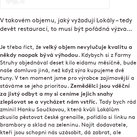
V takovém objemu, jaký vyžadují Lokály – tedy
devět restaurací, to musí být pořádná výzva…
velký objem nevylučuje kvalitu a
Je třeba říct, že
někdy naopak bývá výhodou
. Kdybych si z Farmy
Struhy objednával deset kilo eidamu měsíčně, bude
naše domluva jiná, než když sýra kupujeme dvě
tuny. V ten moment jsme pro výrobce zajímavější a
Zemědělci jsou vděční
stáváme se jeho prioritou.
za jistý odbyt a my si ceníme jejich snahy
zlepšovat se a vycházet nám vstříc.
Tady bych rád
zmínil Hanku Součkovou, která kvůli Lokálům
zkusila pěstovat české grenaille, pořídila si linku na
brambory a sklad na zeleninu. Najít dodavatele,
kteří jsou schopni nás uzásobit, dá zabrat, ale