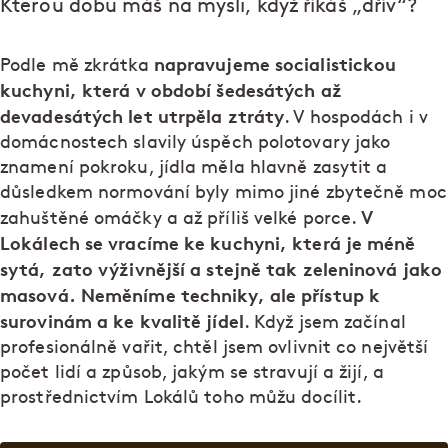
Kterou dobu máš na mysli, když říkáš „dřív“?
napravujeme socialistickou
Podle mě zkrátka
kuchyni, která v období šedesátých až
devadesátých let utrpěla ztráty
. V hospodách i v
domácnostech slavily úspěch polotovary jako
znamení pokroku, jídla měla hlavně zasytit a
důsledkem normování byly mimo jiné zbytečně moc
V
zahuštěné omáčky a až příliš velké porce.
Lokálech se vracíme ke kuchyni, která je méně
sytá, zato výživnější a stejně tak zeleninová jako
masová. Neměníme techniky, ale přístup k
surovinám a ke kvalitě jídel
. Když jsem začínal
profesionálně vařit, chtěl jsem ovlivnit co největší
počet lidí a způsob, jakým se stravují a žijí, a
prostřednictvím Lokálů toho můžu docílit.