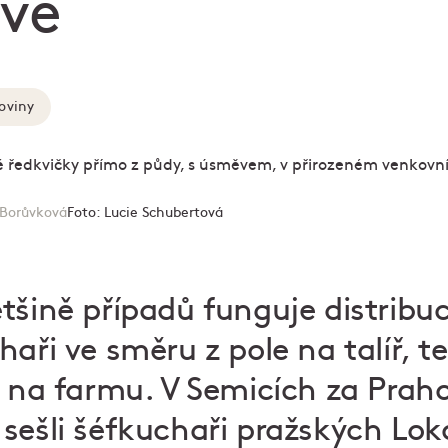
vé
oviny
Borůvková
Foto:
Lucie Schubertová
tšině případů funguje distribu
aři ve směru z pole na talíř, te
í na farmu. V Semicích za Prah
sešli šéfkuchaři pražských Lok