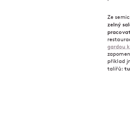
Ze semic
zelný sa
pracovat
restaura
gardou 
zapomenu
příklad 
tu
talířů: