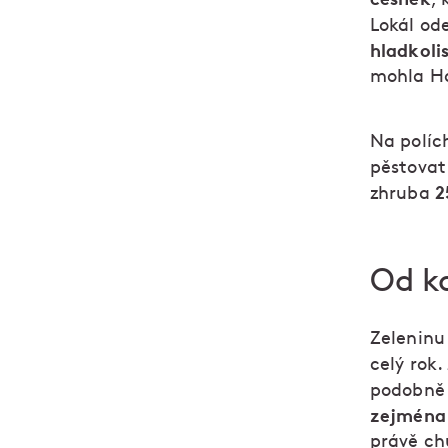
Lokál od
hladkoli
mohla Ha
Na políc
pěstova
2
zhruba
Od k
Zeleninu
celý rok
podobně 
zejména 
právě ch