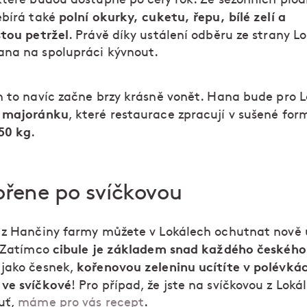
polní okurky, cuketu, řepu, bílé zelí a
ebírá také
stou petržel
. Právě díky ustálení odběru ze strany L
na na spolupráci kývnout.
h to navíc začne brzy krásně vonět. Hana bude pro L
majoránku
t
, které restaurace zpracují v sušené for
50 kg
.
ořene po svíčkovou
 z Hančiny farmy můžete v Lokálech ochutnat nově 
cibule je základem snad každého českého 
. Zatímco
kořenovou zeleninu ucítíte v polévká
jako česnek,
ve svíčkové
! Pro případ, že jste na svíčkovou z Loká
uť,
máme pro vás recept
.