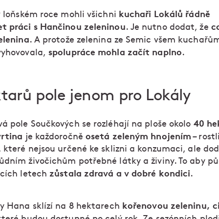
kuchaři Lokálů řádně
 v loňském roce mohli všichni
t práci s Hančinou zeleninou
c
. Je nutno dodat, že
elenina
. A protože zelenina ze Semic všem kuchařů
spolupráce mohla začít naplno
vyhovovala,
.
tarů pole jenom pro Lokály
40 he
vá pole Součkových se rozléhají na ploše okolo
vrtina
osetá zeleným hnojením
je každoročně
– rost
 které nejsou určené ke sklizni a konzumaci, ale dod
ůdním živočichům potřebné látky a živiny. To aby pů
zůstala zdravá a v dobré kondici
ících letech
.
kořenovou zeleninu, c
ly Hana sklízí na 8 hektarech
 které budou dostupné po celý rok. Ze sezónních plod