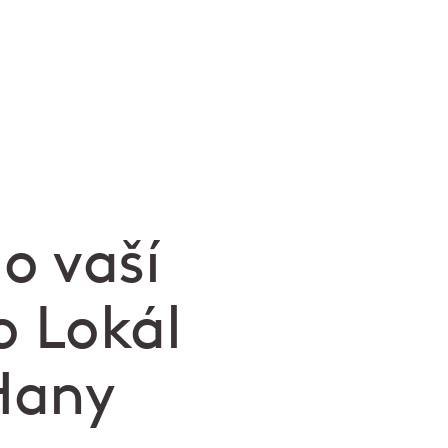
do vaší
o Lokál
Hany