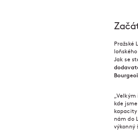
Začá
Pražské 
loňského 
Jak se s
dodavate
Bourgeoi
„Velkým
kde jsme 
kapacity 
nám do L
výkonný 