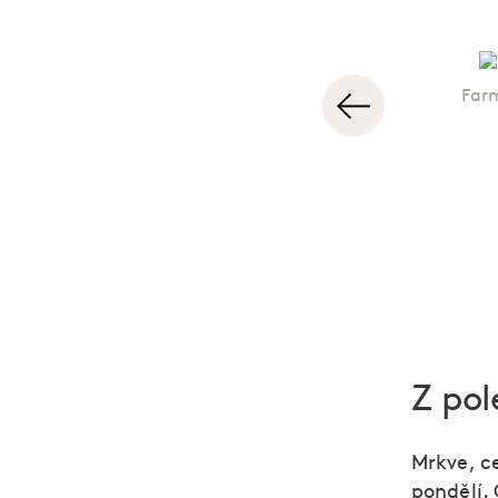
Far
Z pol
Mrkve, ce
pondělí. 