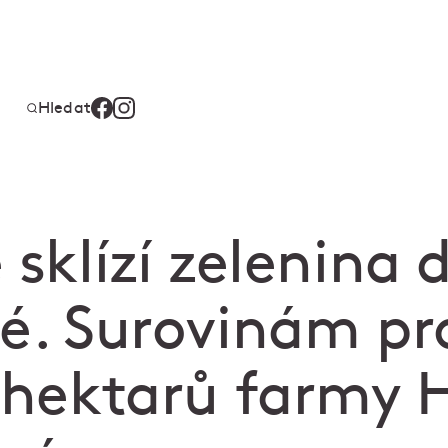
Hledat
 sklízí zelenina 
vé. Surovinám pr
8 hektarů farmy 