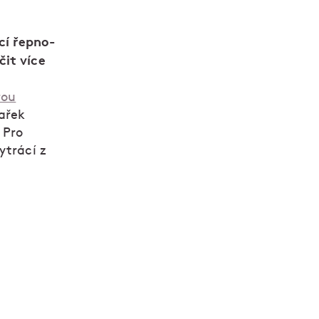
cí řepno-
čit více
rou
hařek
 Pro
ytrácí z