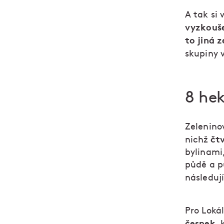
A tak si
vyzkouše
to jiná z
skupiny 
8 hek
Zelenino
čt
nichž
bylinami,
půdě a p
následuj
Pro Loká
česnek
,