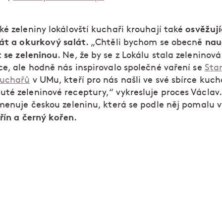
osvěžují
ké zeleniny lokálovští kuchaři krouhají také
lát a okurkový salát
nau
. „Chtěli bychom se obecně
 se zeleninou
. Ne, že by se z Lokálu stala zeleninová
ce, ale hodně nás inspirovalo společné vaření se
Sta
kuchařů
v UMu, kteří pro nás našli ve své sbírce kuc
té zeleninové receptury,“ vykresluje proces Václav.
jmenuje českou zeleninu, která se podle něj pomalu v
řín a černý kořen
.