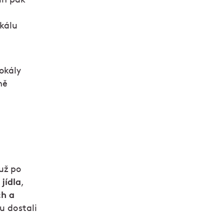
okálu
okály
mě
už po
jídla
,
ch a
lu dostali