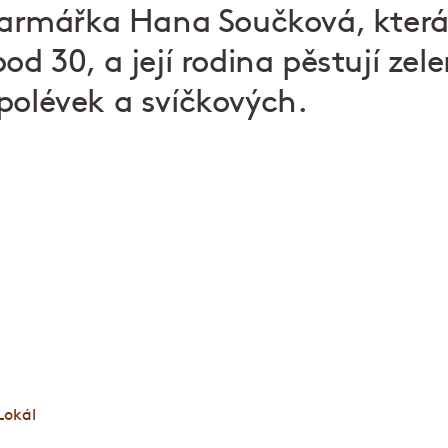
 farmářka Hana Součková, která
od 30, a její rodina pěstují zel
polévek a svíčkových.
á hospoda a pivo jako křen
Lokály jsou splněným snem o české hospodě, kde j
jako doma. Po otevření prvního Lokálu Dlouhááá v 
dalších osm podniků v Praze, Brně a Plzni. Vaříme 
čepujeme pivo čerstvé do posledního loku. Zastavt
nebo na celý večer.
Lokál