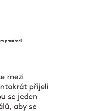
ce mezi
ntokrát přijeli
ou se jeden
álů, aby se