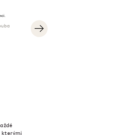
ouba
Farmářka Hana Součková se svazkem práv
každé
e kterými