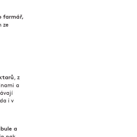
o farmář,
m ze
ktarů
, z
linami a
ávají
da i v
ibule a
in pak