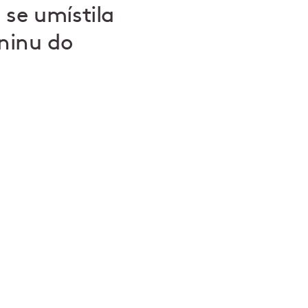
 se umístila
eninu do
sou štamgasti
roce 2009 přibylo
poctivě a
e se na jedno