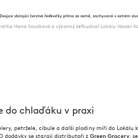
mářka Hana Součková a výkonný šéfkuchař Lokálu Václav K
e do chlaďáku v praxi
lery, petržele, cibule a další plodiny míří do Lokálu 
Green Grocery
O dodávky se starají distributoři z
, s