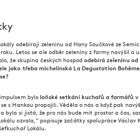
tky
Lokály odebírají zeleninu od Hany Součkové ze Semic
roku. Letos se ale odběr zeleniny z farmy navýšil a us
odebírá zeleninu od
talo, že skupina českých hospod
le jako třeba michelinská La Degustation Bohême
se?
loňské setkání kuchařů a farmářů 
 impulsem bylo
se s Hankou propojili. Věděla o nás a když pak navýš
a byla si jistá, že pro nás bude mít prostor a čas, s
okálu ozvala,“ popisuje začátky spolupráce Václav 
šéfkuchař Lokálu.