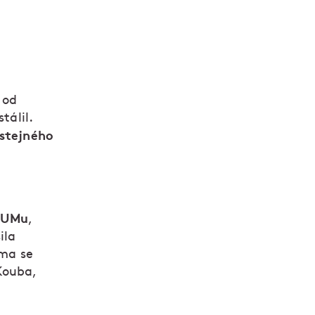
 od
tálil.
 stejného
v UMu
,
ila
ama se
Kouba,