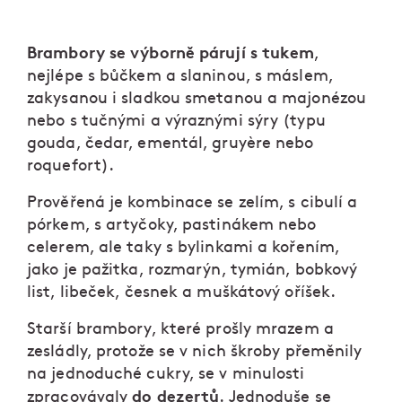
Brambory se výborně párují s tukem
,
nejlépe s bůčkem a slaninou, s máslem,
zakysanou i sladkou smetanou a majonézou
nebo s tučnými a výraznými sýry (typu
gouda, čedar, ementál, gruyère nebo
roquefort).
Prověřená je kombinace se zelím, s cibulí a
pórkem, s artyčoky, pastinákem nebo
celerem, ale taky s bylinkami a kořením,
jako je pažitka, rozmarýn, tymián, bobkový
list, libeček, česnek a muškátový oříšek.
Starší brambory, které prošly mrazem a
zesládly, protože se v nich škroby přeměnily
na jednoduché cukry, se v minulosti
do dezertů
zpracovávaly
. Jednoduše se