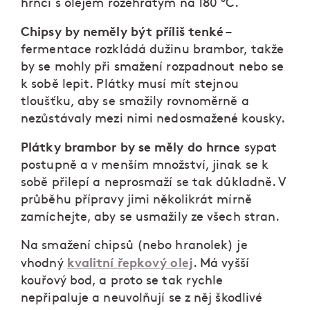
hrnci s olejem rozehřátým na 180 °C.
Chipsy by neměly být příliš tenké
–
fermentace rozkládá dužinu brambor, takže
by se mohly při smažení rozpadnout nebo se
k sobě lepit. Plátky musí mít stejnou
tloušťku, aby se smažily rovnoměrně a
nezůstávaly mezi nimi nedosmažené kousky.
Plátky brambor by se měly do hrnce
sypat
postupně a v menším množství, jinak se k
sobě přilepí a neprosmaží se tak důkladně. V
průběhu přípravy jimi několikrát mírně
zamíchejte, aby se usmažily ze všech stran.
Na smažení chipsů (nebo hranolek) je
kvalitní řepkový olej
vhodný
. Má vyšší
kouřový bod, a proto se tak rychle
nepřipaluje a neuvolňují se z něj škodlivé