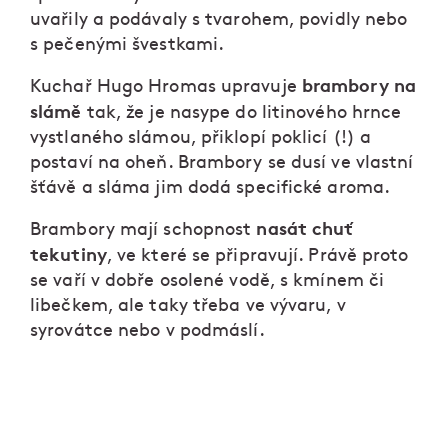
uvařily a podávaly s tvarohem, povidly nebo
s pečenými švestkami.
brambory na
Kuchař Hugo Hromas upravuje
slámě
tak, že je nasype do litinového hrnce
vystlaného slámou, přiklopí poklicí (!) a
postaví na oheň. Brambory se dusí ve vlastní
šťávě a sláma jim dodá specifické aroma.
nasát chuť
Brambory mají schopnost
tekutiny
, ve které se připravují. Právě proto
se vaří v dobře osolené vodě, s kmínem či
libečkem, ale taky třeba ve vývaru, v
syrovátce nebo v podmáslí.