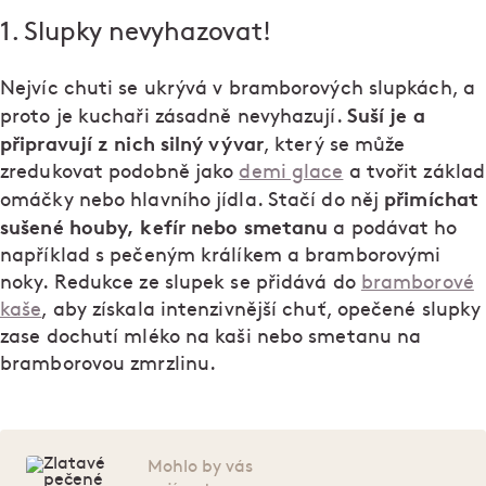
1. Slupky nevyhazovat!
Nejvíc chuti se ukrývá v bramborových slupkách, a
Suší je a
proto je kuchaři zásadně nevyhazují.
připravují z nich silný vývar
, který se může
zredukovat podobně jako
demi glace
a tvořit základ
přimíchat
omáčky nebo hlavního jídla. Stačí do něj
sušené houby, kefír nebo smetanu
a podávat ho
například s pečeným králíkem a bramborovými
noky. Redukce ze slupek se přidává do
bramborové
kaše
, aby získala intenzivnější chuť, opečené slupky
zase dochutí mléko na kaši nebo smetanu na
bramborovou zmrzlinu.
Mohlo by vás