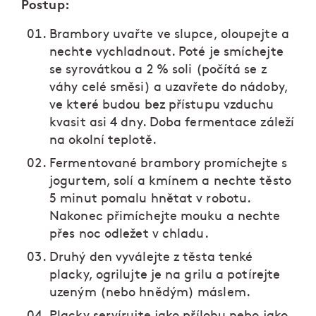
Postup:
Brambory uvařte ve slupce, oloupejte a
nechte vychladnout. Poté je smíchejte
se syrovátkou a 2 % soli (počítá se z
váhy celé směsi) a uzavřete do nádoby,
ve které budou bez přístupu vzduchu
kvasit asi 4 dny. Doba fermentace záleží
na okolní teplotě.
Fermentované brambory promíchejte s
jogurtem, solí a kmínem a nechte těsto
5 minut pomalu hnětat v robotu.
Nakonec přimíchejte mouku a nechte
přes noc odležet v chladu.
Druhý den vyválejte z těsta tenké
placky, ogrilujte je na grilu a potírejte
uzeným (nebo hnědým) máslem.
Placky servírujte jako přílohu nebo jako