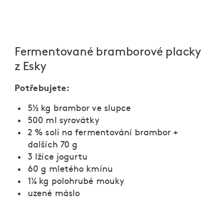
Fermentované bramborové placky
z Esky
Potřebujete:
5½ kg brambor ve slupce
500 ml syrovátky
2 % soli na fermentování brambor +
dalších 70 g
3 lžíce jogurtu
60 g mletého kmínu
1¼ kg polohrubé mouky
uzené máslo