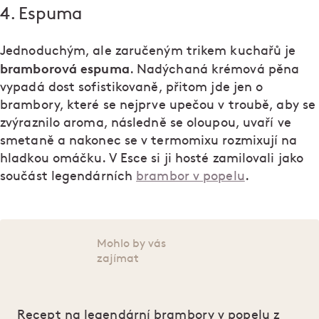
4. Espuma
Jednoduchým, ale zaručeným trikem kuchařů je
bramborová espuma
. Nadýchaná krémová pěna
vypadá dost sofistikovaně, přitom jde jen o
brambory, které se nejprve upečou v troubě, aby se
zvýraznilo aroma, následně se oloupou, uvaří ve
smetaně a nakonec se v termomixu rozmixují na
hladkou omáčku. V Esce si ji hosté zamilovali jako
součást legendárních
brambor v popelu
.
Mohlo by vás
zajímat
Recept na legendární brambory v popelu z