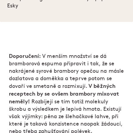
Esky
Doporučení:
V menším množství se dá
bramborová espuma připravit i tak, že se
nakrájené syrové brambory opečou na másle
dozlatova a doměkka a teprve potom se
V běžných
dovaří ve smetaně a rozmixují.
receptech by se ovšem brambory mixovat
neměly!
Rozbíjejí se tím totiž molekuly
škrobu a výsledkem je lepivá hmota. Existují
však výjimky: pěna ze šlehačkové lahve, při
které je taková konzistence naopak žádoucí,
nebo třeba zahušťování polévek.