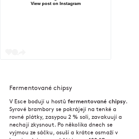
View post on Instagram
Fermentované chipsy
fermentované chipsy
V Esce bodují u hostů
.
Syrové brambory se pokrájejí na tenké a
rovné plátky, zasypou 2 % soli, zavakuují a
nechají zkysnout. Po několika dnech se
vyjmou ze sáčku, osuší a krátce osmaží v