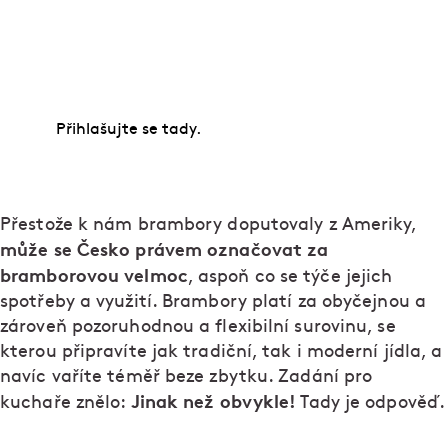
Naučte se vybrat a připravit maso, péct chleba,
krájet nebo dochucovat. Zkušení odborníci vám
předají spoustu cenných rad, osvědčených tipů i
tajných triků.
Přihlašujte se tady.
Přestože k nám brambory doputovaly z Ameriky,
může se Česko právem označovat za
bramborovou velmoc
, aspoň co se týče jejich
spotřeby a využití. Brambory platí za obyčejnou a
zároveň pozoruhodnou a flexibilní surovinu, se
kterou připravíte jak tradiční, tak i moderní jídla, a
navíc vaříte téměř beze zbytku. Zadání pro
Jinak než obvykle!
kuchaře znělo:
Tady je odpověď.