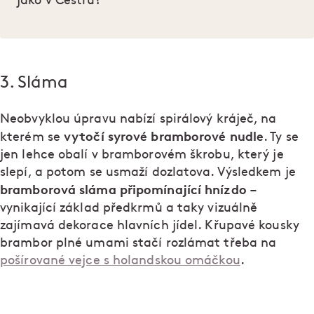
jako v Čestru?
3. Sláma
Neobvyklou úpravu nabízí spirálový kráječ, na
vytočí syrové bramborové nudle
kterém se
. Ty se
jen lehce obalí v bramborovém škrobu, který je
slepí, a potom se usmaží dozlatova. Výsledkem je
bramborová sláma připomínající hnízdo
–
vynikající základ předkrmů a taky vizuálně
zajímavá dekorace hlavních jídel. Křupavé kousky
brambor plné umami stačí rozlámat třeba na
pošírované vejce s holandskou omáčkou
.