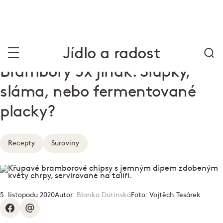
Jídlo a radost
Brambory 5x jinak: Slupky,
sláma, nebo fermentované
placky?
Recepty
Suroviny
5. listopadu 2020
Autor:
Blanka Datinská
Foto:
Vojtěch Tesárek