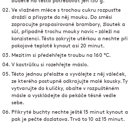
budete na těsto potřebovat jen 150 g.
Ve vlažném mléce s trochou cukru rozpusťte
droždí a přisypte do něj mouku. Do směsi
zapracujte propasírované brambory, žloutek a
sůl, případně trochu mouky navíc – záleží na
konzistenci. Těsto zakryjte utěrkou a nechte při
pokojové teplotě kynout asi 20 minut.
Mezitím si předehřejte troubu na 160 °C.
V kastrůlku si rozehřejte máslo.
Těsto jednou přeložte a vyválejte z něj váleček,
ze kterého postupně odkrajujte malé kousky. Ty
vytvarujte do kuličky, obalte v rozpuštěném
másle a vyskládejte do pekáče těsně vedle
sebe.
Přikryté buchty nechte ještě 15 minut kynout a
pak je pečte dozlatova. Trvá to 10 až 15 minut.