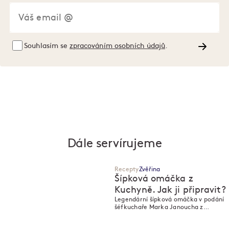
Souhlasím se
zpracováním osobních údajů
.
Dále servírujeme
Recepty
Zvěřina
Šípková omáčka z
Kuchyně. Jak ji připravit?
Legendární šípková omáčka v podání
M
M
šéfkuchaře Marka Janoucha z
restaurace Kuchyň. S dančím a
knedlíkem.